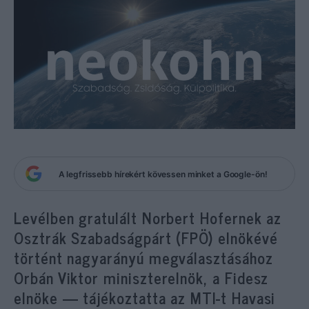
A legfrissebb hírekért kövessen minket a Google-ön!
Levélben gratulált Norbert Hofernek az
Osztrák Szabadságpárt (FPÖ) elnökévé
történt nagyarányú megválasztásához
Orbán Viktor miniszterelnök, a Fidesz
elnöke — tájékoztatta az MTI-t Havasi