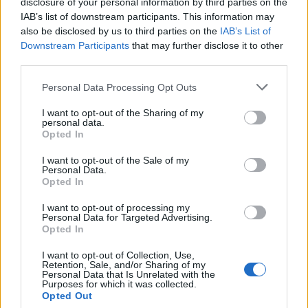
disclosure of your personal information by third parties on the
Az FPÖ hétvégi grazi kongresszusán a
IAB’s list of downstream participants. This information may
delegáltak több mint 98 százaléka
also be disclosed by us to third parties on the
IAB’s List of
támogatta az eddigi ideiglenes vezető,
Downstream Participants
that may further disclose it to other
third parties.
Norbert Hofer hivatalos elnökké választását.
Please note that this website/app uses one or more Google
Personal Data Processing Opt Outs
services and may gather and store information including but
not limited to your visit or usage behaviour. You may click to
I want to opt-out of the Sharing of my
personal data.
Orbán: remélem, hogy a politikai
grant or deny consent to Google and its third-party tags to
Opted In
iszlámra nemet mondó kormánya lesz
use your data for below specified purposes in below Google
Ausztriának
consent section.
I want to opt-out of the Sale of my
Personal Data.
Opted In
I want to opt-out of processing my
Personal Data for Targeted Advertising.
Opted In
I want to opt-out of Collection, Use,
Retention, Sale, and/or Sharing of my
Personal Data that Is Unrelated with the
Purposes for which it was collected.
Opted Out