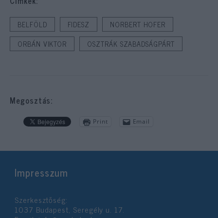
Cimkék:
BELFÖLD
FIDESZ
NORBERT HOFER
ORBÁN VIKTOR
OSZTRÁK SZABADSÁGPÁRT
Megosztás:
Print
Email
Impresszum
Szerkesztőség:
1037 Budapest, Seregély u. 17.