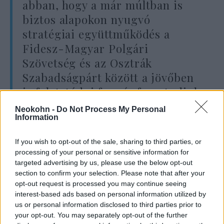
abban, hogy a már múltban is
biztos alapokon nyugvó
stratégiai együttműködés a
Fidesz-Magyar Polgári
Szövetség és az Osztrák
Szabadságpárt között a jövőben
is folytatódni fog, és fenn tudjuk
tartani a kölcsönös bizalomra
Neokohn -
Do Not Process My Personal
Information
épülő és a keresztény-
konzervatív értékeken nyugvó
If you wish to opt-out of the sale, sharing to third parties, or
baráti kapcsolatainkat”
processing of your personal or sensitive information for
targeted advertising by us, please use the below opt-out
section to confirm your selection. Please note that after your
opt-out request is processed you may continue seeing
— fogalmazott levelében a magyar
interest-based ads based on personal information utilized by
miniszterelnök.
us or personal information disclosed to third parties prior to
your opt-out. You may separately opt-out of the further