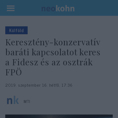
Kilépés
a
tartalomba
Külföld
Keresztény-konzervatív
baráti kapcsolatot keres
a Fidesz és az osztrák
FPÖ
2019. szeptember 16. hétfő, 17:36
MTI