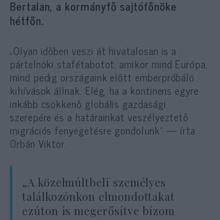
Bertalan, a kormányfő sajtófőnöke
hétfőn.
„Olyan időben veszi át hivatalosan is a
pártelnöki stafétabotot, amikor mind Európa,
mind pedig országaink előtt emberpróbáló
kihívások állnak. Elég, ha a kontinens egyre
inkább csökkenő globális gazdasági
szerepére és a határainkat veszélyeztető
migrációs fenyegetésre gondolunk” — írta
Orbán Viktor.
„A közelmúltbeli személyes
találkozónkon elmondottakat
ezúton is megerősítve bízom