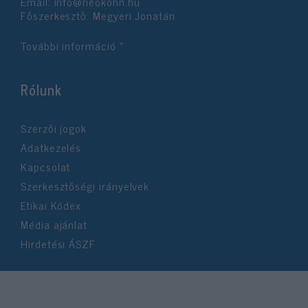
Email:
info@neokohn.hu
Főszerkesztő: Megyeri Jonatán
További információ »
Rólunk
Szerzői jogok
Adatkezelés
Kapcsolat
Szerkesztőségi irányelvek
Etikai Kódex
Média ajánlat
Hirdetési ÁSZF
©2026 Neokohn