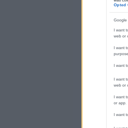
was col
Opted 
Google 
I want t
web or d
I want t
purpose
I want 
I want t
Lar
web or d
leh
I want t
or app.
Liz
I want t
zsi
bír