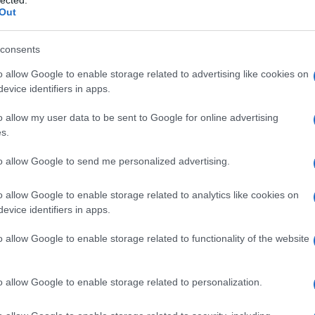
lected.
Out
consents
o allow Google to enable storage related to advertising like cookies on
evice identifiers in apps.
o allow my user data to be sent to Google for online advertising
s.
to allow Google to send me personalized advertising.
o allow Google to enable storage related to analytics like cookies on
kin egy másik helyet, a házától 2,5 mérföldre lévő
evice identifiers in apps.
etséges célpontként.
o allow Google to enable storage related to functionality of the website
ardo Rivas értesítette a hatóságokat a fenyegetés
o allow Google to enable storage related to personalization.
dók megölésével fenyegetőző férfit, majd elmeorvos
óság kedden elutasította, hogy óvadék ellenében sz