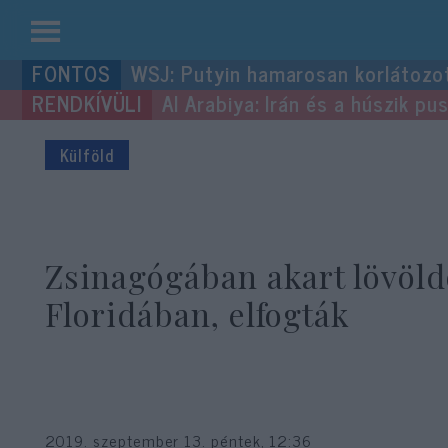
Kilépés
WSJ: Putyin hamarosan korlátozo
a
Al Arabiya: Irán és a húszik p
tartalomba
Külföld
Zsinagógában akart lövöld
Floridában, elfogták
2019. szeptember 13. péntek, 12:36