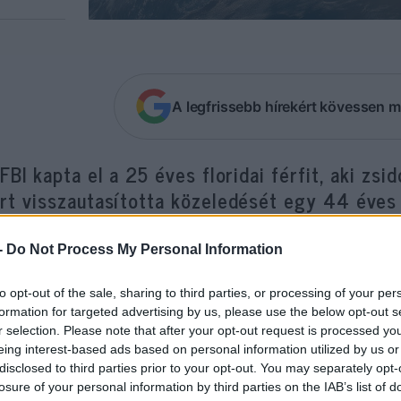
A legfrissebb hírekért kövessen m
FBI kapta el a 25 éves floridai férfit, aki z
rt visszautasította közeledését egy 44 éves
wish News Syndicate.
-
Do Not Process My Personal Information
5 éves Hanson Larkint még múlt pénteken vették ő
to opt-out of the sale, sharing to third parties, or processing of your per
óság elé a fenyegetésért. Nem kapott óvadékra leh
formation for targeted advertising by us, please use the below opt-out s
 és az ítéletre vár.
r selection. Please note that after your opt-out request is processed y
eing interest-based ads based on personal information utilized by us or
disclosed to third parties prior to your opt-out. You may separately opt-
ardo Rivas, egy 44 éves floridai zsidó férfi már két
losure of your personal information by third parties on the IAB’s list of