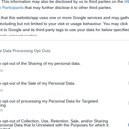
szautasította közeledését, ezért kezdte fenyegetni 
. This information may also be disclosed by us to third parties on the
IA
Participants
that may further disclose it to other third parties.
 that this website/app uses one or more Google services and may gath
„Vettem egy pisztolyt az első fizetésembő
including but not limited to your visit or usage behaviour. You may click 
 to Google and its third-party tags to use your data for below specifi
arra kényszerülök, hogy használjam. Ha e
ogle consent section.
nem ér meg neked több zsidó életét, akko
Van egy Chabad a közelemben, a vonaton 
l Data Processing Opt Outs
akard, hogy azt tegyem, amit megérdemel
o opt-out of the Sharing of my personal data.
In
rta egyebek mellett a 44 éves férfinak.
o opt-out of the Sale of my Personal Data.
In
to opt-out of processing my Personal Data for Targeted
ing.
In
o opt-out of Collection, Use, Retention, Sale, and/or Sharing
ersonal Data that Is Unrelated with the Purposes for which it