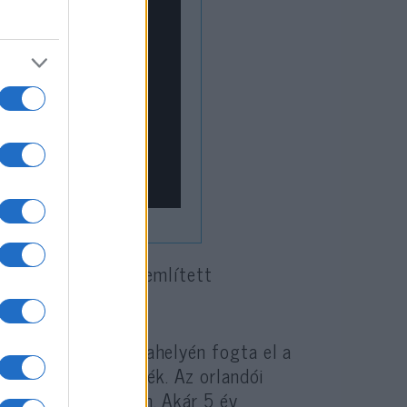
 zsidó imaházat is említett
ről. Az FBI a munkahelyén fogta el a
i vizsgálatra vitték. Az orlandói
abadlábra kerüljön. Akár 5 év