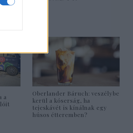
Oberlander Báruch: veszélybe
a a
kerül a kóserság, ha
lóit
tejeskávét is kínálnak egy
húsos étteremben?