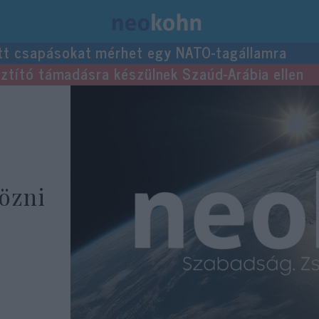
tt csapásokat mérhet egy NATO-tagállamra
usztító támadásra készülnek Szaúd-Arábia ellen
özni