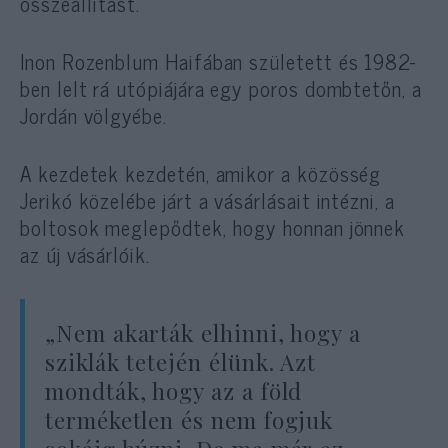
összeállítást.
Inon Rozenblum Haifában született és 1982-
ben lelt rá utópiájára egy poros dombtetőn, a
Jordán völgyébe.
A kezdetek kezdetén, amikor a közösség
Jerikó közelébe járt a vásárlásait intézni, a
boltosok meglepődtek, hogy honnan jönnek
az új vásárlóik.
„Nem akarták elhinni, hogy a
sziklák tetején élünk. Azt
mondták, hogy az a föld
terméketlen és nem fogjuk