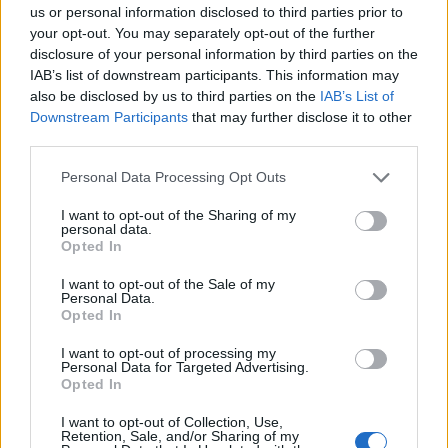
területen.
us or personal information disclosed to third parties prior to
your opt-out. You may separately opt-out of the further
disclosure of your personal information by third parties on the
A közösség segített feléleszteni jerikói
IAB’s list of downstream participants. This information may
szomszédainak a datolya iparát is, amely
also be disclosed by us to third parties on the
IAB’s List of
évekig parlagon hevert.
Downstream Participants
that may further disclose it to other
third parties.
Jerikó 1967 és 1994 alatt volt izraeli
Please note that this website/app uses one or more Google
Personal Data Processing Opt Outs
services and may gather and store information including but
fennhatóság alatt, ma a várost a Palesztin
not limited to your visit or usage behaviour. You may click to
I want to opt-out of the Sharing of my
Hatóság irányítja, és izraeliek csak
personal data.
grant or deny consent to Google and its third-party tags to
Opted In
engedéllyel léphetnek be. Azonban a város
use your data for below specified purposes in below Google
lakói gazdaságilag nagyban függnek a Jordán
consent section.
I want to opt-out of the Sale of my
Personal Data.
völgyi izraeli farmoktól így szoros
Opted In
munkakapcsolat van a zsidó és a palesztin
I want to opt-out of processing my
közösségek között.
Personal Data for Targeted Advertising.
Opted In
I want to opt-out of Collection, Use,
Retention, Sale, and/or Sharing of my