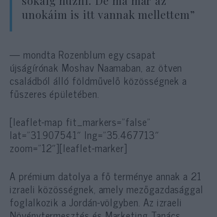
sokáig húzni. De ma már az
unokáim is itt vannak mellettem”
— mondta Rozenblum egy csapat
újságírónak Moshav Naamaban, az ötven
családból álló földművelő közösségnek a
fűszeres épületében.
[leaflet-map fit_markers=”false”
lat=”31.907541″ lng=”35.467713″
zoom=”12″][leaflet-marker]
A prémium datolya a fő terménye annak a 21
izraeli közösségnek, amely mezőgazdasággal
foglalkozik a Jordán-völgyben. Az izraeli
Növénytermesztés és Marketing Tanács