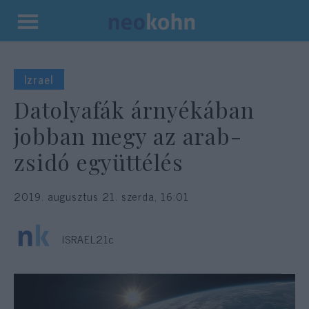
Kilépés
a
tartalomba
Izrael
Datolyafák árnyékában
jobban megy az arab-
zsidó együttélés
2019. augusztus 21. szerda, 16:01
ISRAEL21c