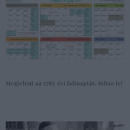
Megjelent az 5787. évi falinaptár, töltse le!