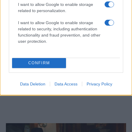
a Jordán völgyébe. Az itt élők 70% a
I want to allow Google to enable storage
mezőgazdaságban dolgozik.
related to personalization.
I want to allow Google to enable storage
related to security, including authentication
„Ez egy csodálatos hely, itt jó
functionality and fraud prevention, and other
élni és gyerekeket nevelni. Innen
user protection.
45 perc Jeruzsálem. A gyerekeink
a magas életszínvonal miatt
CONFIRM
térnek ide vissza”
Data Deletion
Data Access
Privacy Policy
— mondja Rozenblum.