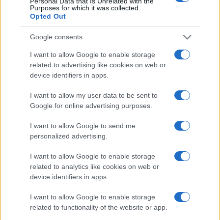
Personal Data that Is Unrelated with the
Purposes for which it was collected.
Opted Out
Google consents
I want to allow Google to enable storage
related to advertising like cookies on web or
device identifiers in apps.
I want to allow my user data to be sent to
Inon Rozenblum a bazsalikomot növesztő üvegházban, Fotó: Abigail
Google for online advertising purposes.
Klein Leichman
Az izraeli mezőgazdasági közösségek sokkal
I want to allow Google to send me
personalized advertising.
többet fizetnek a palesztin munkásoknak,
mint amennyit az arab falukban kereshetnek.
I want to allow Google to enable storage
Így a palesztinok is inkább a zsidó farmokon
related to analytics like cookies on web or
device identifiers in apps.
dolgoznak.
I want to allow Google to enable storage
Az elmúlt években egyre több fiatal költözik
related to functionality of the website or app.