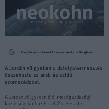
A legfrissebb hírekért kövessen minket a Google-ön!
A Jordán völgyében a datolyatermesztés
összehozta az arab és zsidó
szomszédokat.
A Jordán völgyében élő mezőgazdasági
közösségekről az
Israel 21c
készített