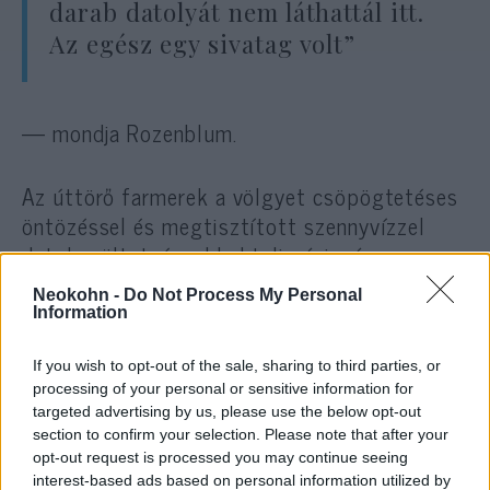
darab datolyát nem láthattál itt.
Az egész egy sivatag volt”
— mondja Rozenblum.
Az úttörő farmerek a völgyet csöpögtetéses
öntözéssel és megtisztított szennyvízzel
datolya ültetvényekkel teli oázissá
változtatták, és újraélesztették a bibliai idők
Neokohn -
Do Not Process My Personal
egyik leggyakoribb terményét.
Information
If you wish to opt-out of the sale, sharing to third parties, or
Rozenblum területe ma már öt hektárt tesz
processing of your personal or sensitive information for
ki, ahol évente 50-70 tonna datolya terem. A
targeted advertising by us, please use the below opt-out
családok fűszereket, organikus zöldségeket
section to confirm your selection. Please note that after your
opt-out request is processed you may continue seeing
és csemegeszőlőt is termesztenek a
interest-based ads based on personal information utilized by