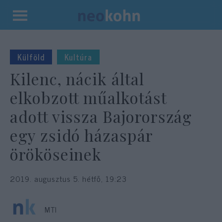
Kilépés
a
tartalomba
Külföld
Kultúra
Kilenc, nácik által
elkobzott műalkotást
adott vissza Bajorország
egy zsidó házaspár
örököseinek
2019. augusztus 5. hétfő, 19:23
MTI