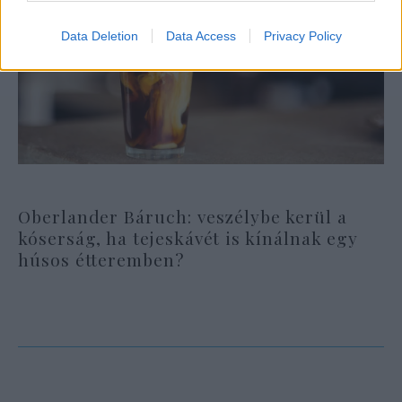
Data Deletion
Data Access
Privacy Policy
Oberlander Báruch: veszélybe kerül a
kóserság, ha tejeskávét is kínálnak egy
húsos étteremben?