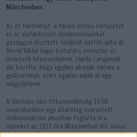
Münchenben.
Az öt festményt, a három színes metszetet
és az elefántcsont-domborművekkel
gazdagon díszített fatáblát hétfőn adta át
Bernd Sibler bajor kulturális miniszter az
örökösök képviselőjének, Hardy Langernak,
aki közölte, hogy egyben akarják tartani a
gyűjteményt, ezért egyben adják el egy
műgyűjtőnek.
A Gestapo náci titkosrendőrség 1938
novemberében egy államilag szervezett
műkincsrablási akcióban foglalta le a
műveket az 1917 óta Münchenben élő Julius
és Semaya Davidsohntól. A házaspárt később