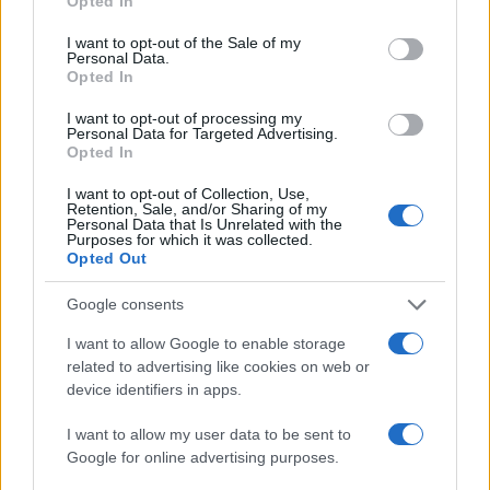
Opted In
use your data for below specified purposes in below Google
consent section.
I want to opt-out of the Sale of my
Personal Data.
Opted In
I want to opt-out of processing my
Personal Data for Targeted Advertising.
Opted In
I want to opt-out of Collection, Use,
Retention, Sale, and/or Sharing of my
Personal Data that Is Unrelated with the
Purposes for which it was collected.
Opted Out
Egy különleges családi járattal 140 új
alijázó érkezett Izraelbe
Google consents
I want to allow Google to enable storage
related to advertising like cookies on web or
device identifiers in apps.
I want to allow my user data to be sent to
Google for online advertising purposes.