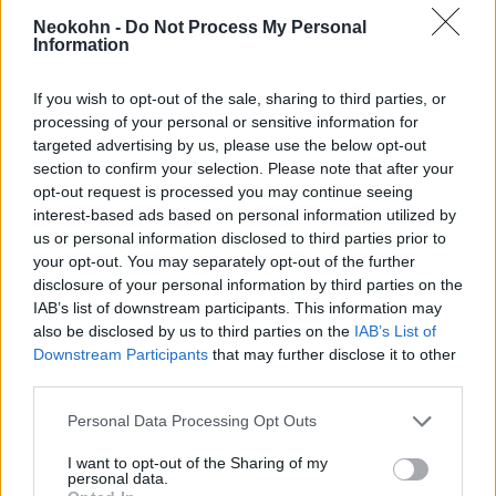
Theresienstadtba deportálták, ahol a férj
Neokohn -
Do Not Process My Personal
1942 augusztusában meghalt. A feleséget
Information
1943 áprilisában ölték meg.
If you wish to opt-out of the sale, sharing to third parties, or
processing of your personal or sensitive information for
A nácik által elkobzott művek 1955-ben a
targeted advertising by us, please use the below opt-out
bajor állami múzeumokba kerültek. A több
section to confirm your selection. Please note that after your
opt-out request is processed you may continue seeing
múzeumot magába olvasztó Bayerische
interest-based ads based on personal information utilized by
Staatsgemäldesammlungen 1998 óta 15.
us or personal information disclosed to third parties prior to
alkalommal adott vissza náci harácsolásból
your opt-out. You may separately opt-out of the further
származó vagyontárgyakat az egykori
disclosure of your personal information by third parties on the
IAB’s list of downstream participants. This information may
tulajdonosok örököseinek.
also be disclosed by us to third parties on the
IAB’s List of
Downstream Participants
that may further disclose it to other
third parties.
Please note that this website/app uses one or more Google
Personal Data Processing Opt Outs
services and may gather and store information including but
not limited to your visit or usage behaviour. You may click to
I want to opt-out of the Sharing of my
personal data.
grant or deny consent to Google and its third-party tags to