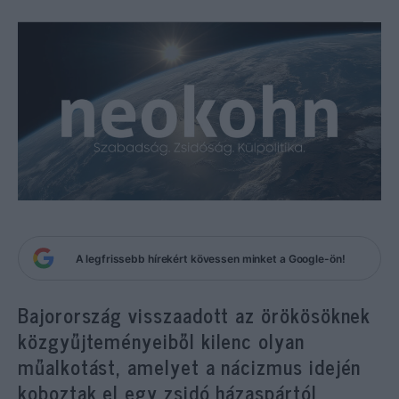
A legfrissebb hírekért kövessen minket a Google-ön!
Bajorország visszaadott az örökösöknek
közgyűjteményeiből kilenc olyan
műalkotást, amelyet a nácizmus idején
koboztak el egy zsidó házaspártól