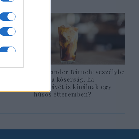
Oberlander Báruch: veszélybe
a a
kerül a kóserság, ha
lóit
tejeskávét is kínálnak egy
húsos étteremben?