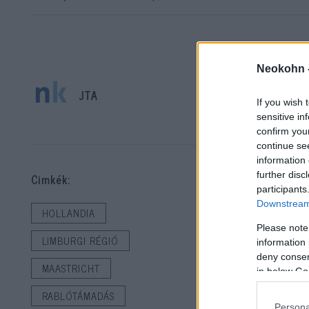
Neokohn 
JTA
If you wish 
sensitive in
Be
confirm you
continue se
information 
Nég
further disc
Cimkék:
hol
participants
Downstream 
sze
HOLLANDIA
Please note
LIMBURGI RÉGIÓ
information 
A J
deny consent
MAASTRICHT
reg
in below Go
út 
RABLÓTÁMADÁS
Persona