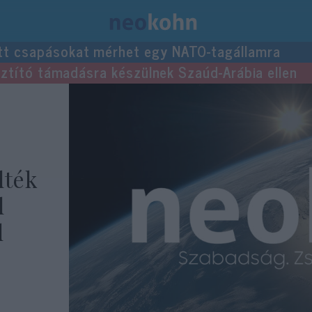
tt csapásokat mérhet egy NATO-tagállamra
usztító támadásra készülnek Szaúd-Arábia ellen
dték
d
l