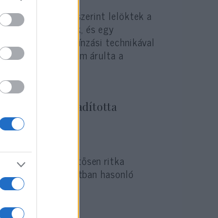
akit a jelentések szerint lelöktek a
 székhez kötözték, és egy
tek le — ezzel a kínzási technikával
ig, míg Wesly el nem árulta a
elt, míg kiszabadította
lótámadás meglehetősen ritka
 ritkán értek a múltban hasonló