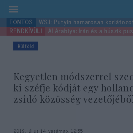
Kilépés
WSJ: Putyin hamarosan korlátozo
a
Al Arabiya: Irán és a húszik p
tartalomba
Külföld
Kegyetlen módszerrel sze
ki széfje kódját egy hollan
zsidó közösség vezetőjébő
2019. július 14. vasárnap, 12:55