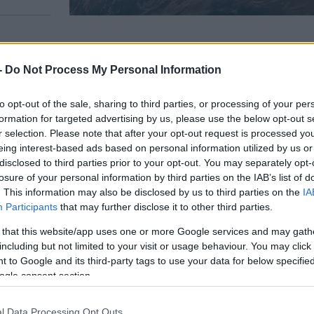
-
Do Not Process My Personal Information
A legfrissebb hírekért kövessen m
to opt-out of the sale, sharing to third parties, or processing of your per
formation for targeted advertising by us, please use the below opt-out s
noit Wesly-t otthonában bántalmazták súlyosa
r selection. Please note that after your opt-out request is processed y
eing interest-based ads based on personal information utilized by us or
disclosed to third parties prior to your opt-out. You may separately opt-
y maszkos férfi támadt otthonában a limburgi rég
losure of your personal information by third parties on the IAB’s list of
land rendőrség egyelőre vizsgálja az ügyet — és a
. This information may also be disclosed by us to third parties on the
IA
Participants
that may further disclose it to other third parties.
mpontot jelentette-e a férfi zsidósága.
 that this website/app uses one or more Google services and may gath
including but not limited to your visit or usage behaviour. You may click 
ewish Telegraphic Agency
értesülései szerint
Benoi
 to Google and its third-party tags to use your data for below specifi
gel ébredt a rablók érkezésére maastrichti otthon
ogle consent section.
miatt távol volt.
l Data Processing Opt Outs