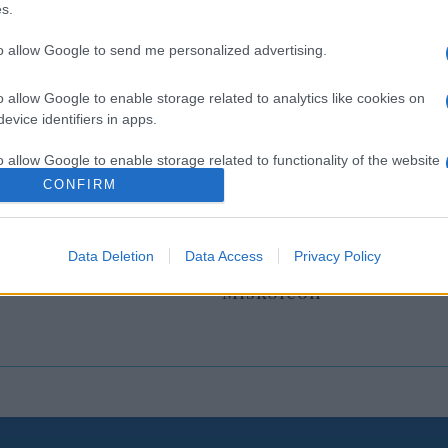
s.
to allow Google to send me personalized advertising.
o allow Google to enable storage related to analytics like cookies on
evice identifiers in apps.
o allow Google to enable storage related to functionality of the website
CONFIRM
o allow Google to enable storage related to personalization.
eges családi
Óriási meglepetés várt
Data Deletion
Data Access
Privacy Policy
 új alijázó érkezett
Hapoel Tel-Aviv szurko
o allow Google to enable storage related to security, including
Miskolcon
cation functionality and fraud prevention, and other user protection.