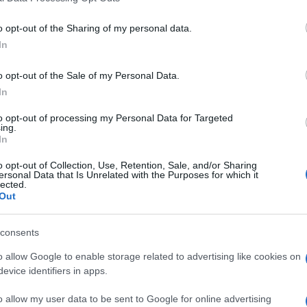
elkövetők súlyosan bántalmazták a 73 éves férfit, 
o opt-out of the Sharing of my personal data.
csőn, megrugdostak és megszurkáltak. Ezután egy
In
adarabot szorítottak a szájához, amit vízzel öntöt
ig fulladásos tüneteket váltottak ki nála mindadd
o opt-out of the Sale of my Personal Data.
fjéhez tartozó kódot.
In
to opt-out of processing my Personal Data for Targeted
ing.
In
A történteket követően a férfinak órákba t
magát, és értesítette a rendőrséget.
o opt-out of Collection, Use, Retention, Sale, and/or Sharing
ersonal Data that Is Unrelated with the Purposes for which it
lected.
Out
ewish Telegraphic Agency szerint a kegyetlen rab
consents
tnek számít az országban, ahol zsidó vezetőket is
o allow Google to enable storage related to advertising like cookies on
talmazások.
evice identifiers in apps.
o allow my user data to be sent to Google for online advertising