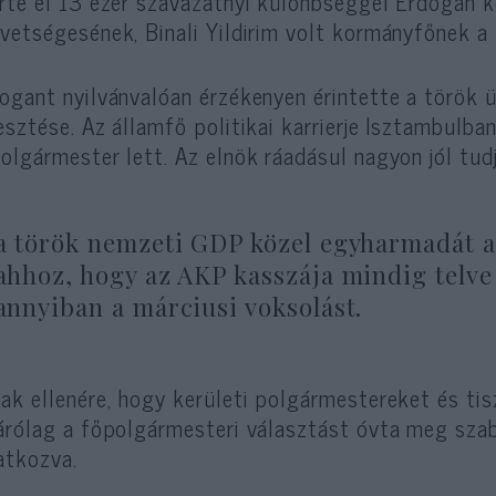
rte el 13 ezer szavazatnyi különbséggel Erdogan k
vetségesének, Binali Yildirim volt kormányfőnek a 
ogant nyilvánvalóan érzékenyen érintette a török ü
esztése. Az államfő politikai karrierje Isztambulba
olgármester lett. Az elnök ráadásul nagyon jól tud
a török nemzeti GDP közel egyharmadát a
ahhoz, hogy az AKP kasszája mindig telve
annyiban a márciusi voksolást.
ak ellenére, hogy kerületi polgármestereket és tis
árólag a főpolgármesteri választást óvta meg sza
atkozva.