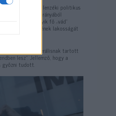
a sikere is. Az ellenzéki politikus
ésbe, ami az AKP irányából
don az volt az egyik fő „vád”
er egész partvidékének lakosságát
a progresszív liberálisnak tartott
endben lesz”. Jellemző, hogy a
s győzni tudott.