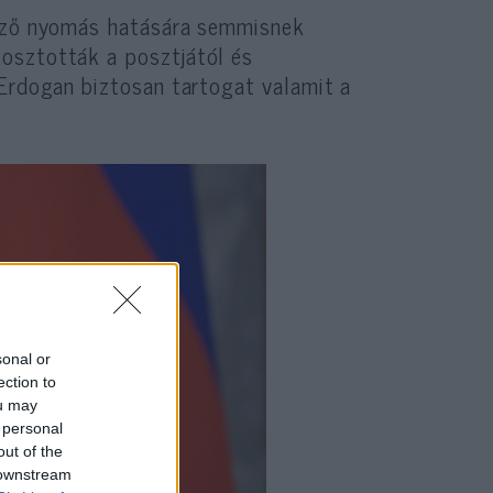
kező nyomás hatására semmisnek
osztották a posztjától és
 Erdogan biztosan tartogat valamit a
sonal or
ection to
ou may
 personal
out of the
 downstream