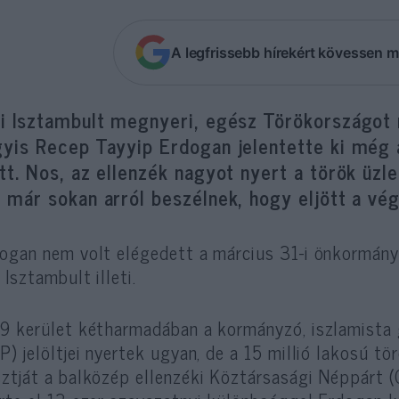
A legfrissebb hírekért kövessen m
ki Isztambult megnyeri, egész Törökországot 
gyis Recep Tayyip Erdogan jelentette ki még
tt. Nos, az ellenzék nagyot nyert a török üzl
 már sokan arról beszélnek, hogy eljött a vé
ogan nem volt elégedett a március 31-i önkormány
 Isztambult illeti.
9 kerület kétharmadában a kormányzó, iszlamista 
P) jelöltjei nyertek ugyan, de a 15 millió lakosú t
ztját a balközép ellenzéki Köztársasági Néppárt (