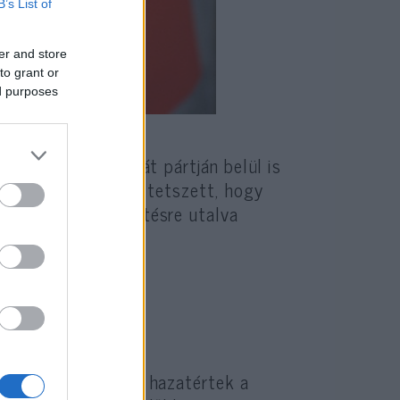
B’s List of
er and store
to grant or
ed purposes
t ugyanis még saját pártján belül is
sztambuliaknak sem tetszett, hogy
z iszlamista vezetésre utalva
ásukat megszakítva hazatértek a