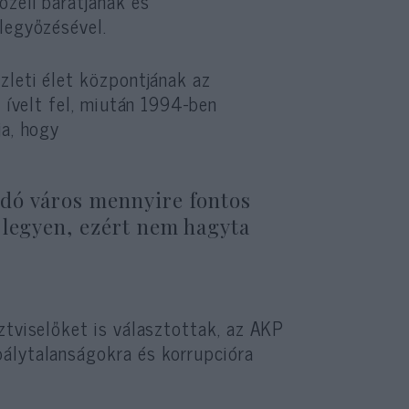
özeli barátjának és
legyőzésével.
zleti élet központjának az
n ívelt fel, miután 1994-ben
ja, hogy
dó város mennyire fontos
 legyen, ezért nem hagyta
ztviselőket is választottak, az AKP
bálytalanságokra és korrupcióra