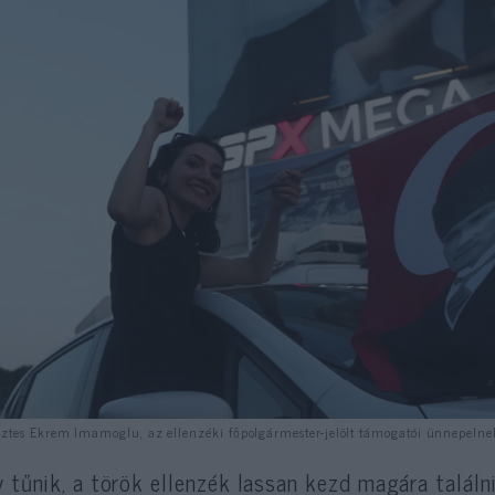
ztes Ekrem Imamoglu, az ellenzéki főpolgármester-jelölt támogatói ünnepelne
 tűnik, a török ellenzék lassan kezd magára találn