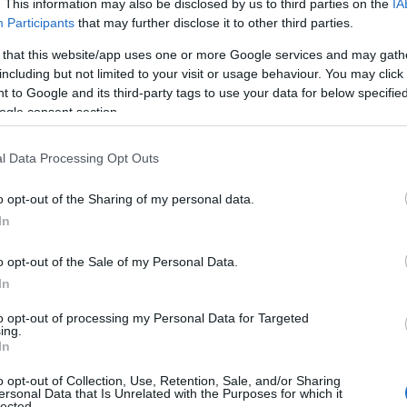
. This information may also be disclosed by us to third parties on the
IA
Participants
that may further disclose it to other third parties.
 that this website/app uses one or more Google services and may gath
including but not limited to your visit or usage behaviour. You may click 
 to Google and its third-party tags to use your data for below specifi
ogle consent section.
Erdogan török elnök: nem volt elégedett. Fotó: Wikimedia Commons
l Data Processing Opt Outs
t kiderült, az elnök elszámította magát. Az újrázás
an rosszallással fogadták, de a jelek szerint az i
o opt-out of the Sharing of my personal data.
kérdőjelezték a döntésüket. Ahogy egy taxisofőr a
In
dta:
o opt-out of the Sale of my Personal Data.
In
„hívők vagyunk, nem képmutatók”.
to opt-out of processing my Personal Data for Targeted
ing.
In
elkesedésre jellemző, hogy több tízezren a nyaral
o opt-out of Collection, Use, Retention, Sale, and/or Sharing
ersonal Data that Is Unrelated with the Purposes for which it
lected.