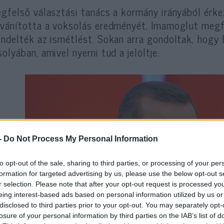
egfelső választási tanács a kormány irányából ér
lvánította a voksolás eredményét, Imamoglut megf
endelték az ismétlést. Sokan arra gondoltak, hogy
solyában, amivel nyerni tud a jelöltje.
-
Do Not Process My Personal Information
to opt-out of the sale, sharing to third parties, or processing of your per
formation for targeted advertising by us, please use the below opt-out s
r selection. Please note that after your opt-out request is processed y
eing interest-based ads based on personal information utilized by us or
disclosed to third parties prior to your opt-out. You may separately opt-
losure of your personal information by third parties on the IAB’s list of