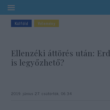
Kilépés
a
Külföld
Vélemény
tartalomba
Ellenzéki áttörés után: Er
is legyőzhető?
2019. június 27. csütörtök, 06:34