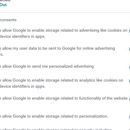
asztás napjára, hogy leadhassák szavazatukat, de 
Out
tek, csak aztán mondták ki a boldogító igent, így
zott, és még a márciusi voksolásét is meghaladta.
consents
o allow Google to enable storage related to advertising like cookies on
rökországban hagyományosan rendkívül magas, nyol
evice identifiers in apps.
asztásokon, mert úgy tartják, hogy az átlagpolgár
etősége kinyilvánítani politikai akaratát. Ez egyben 
o allow my user data to be sent to Google for online advertising
s.
ony gyenge lábakon áll.)
to allow Google to send me personalized advertising.
A vége az lett, hogy Imamoglu 800 ezer sz
o allow Google to enable storage related to analytics like cookies on
evice identifiers in apps.
mint kormánypárti vetélytársa, ami konkr
százalékot és több mint kilenc százalékpon
o allow Google to enable storage related to functionality of the website
o allow Google to enable storage related to personalization.
yi szavazattal egyetlen korábbi főpolgármester s
o allow Google to enable storage related to security, including