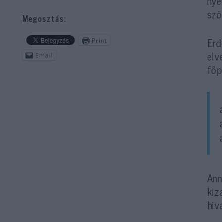
nye
szö
Megosztás:
Erd
Print
elv
Email
főp
Ann
kiz
hiv