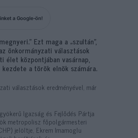
inket a Google-ön!
megnyeri.” Ezt maga a „szultán”,
 az önkormányzati választások
eti élet központjában vasárnap,
g kezdete a török elnök számára.
zati választások eredményével, már
gyökerű Igazság és Fejlődés Pártja
örök metropolisz főpolgármesteri
CHP) jelöltje, Ekrem Imamoglu