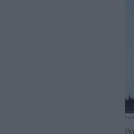
A győ
Úgy