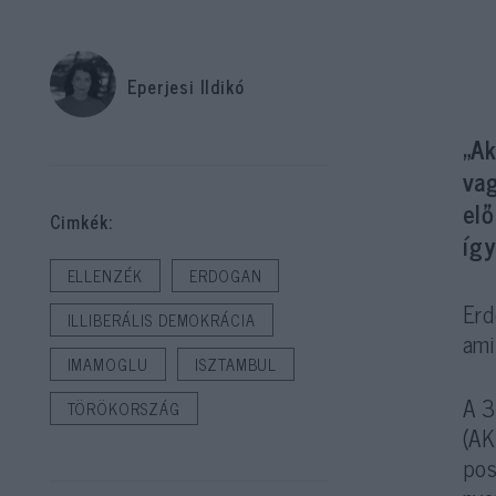
Eperjesi Ildikó
„A
va
elő
Cimkék:
így
ELLENZÉK
ERDOGAN
Erd
ILLIBERÁLIS DEMOKRÁCIA
ami
IMAMOGLU
ISZTAMBUL
A 3
TÖRÖKORSZÁG
(AK
pos