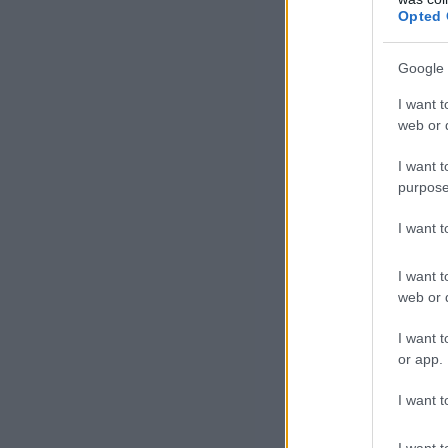
vál
Opted 
men
kús
Google 
I want t
(Tö
web or d
vál
leh
I want t
purpose
biz
I want 
I want t
web or d
I want t
or app.
I want t
Enn
I want t