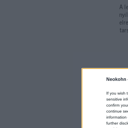
A l
nyi
elr
tar
Neokohn 
If you wish 
sensitive in
confirm you
continue se
information 
further disc