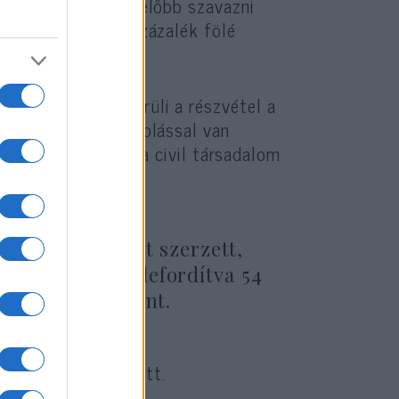
a házasulandók is előbb szavazni
 a résztvétel 84 százalék fölé
cvan százalék körüli a részvétel a
nak kizárólag voksolással van
azt is jelzi, hogy a civil társadalom
avazattal többet szerzett,
ét eredményre lefordítva 54
tos előnyt jelent.
em büszkélkedhetett.