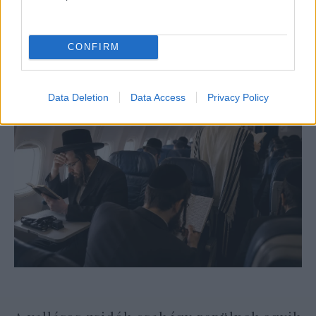
Báruch háSém! Épségben találtak rá a 11
napja eltűnt lányra
CONFIRM
Data Deletion
Data Access
Privacy Policy