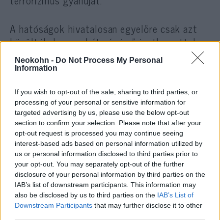
A hatóságok hivatalosan egyelőre csak azt
közölték, hogy a hét végén őrizetbe vettek
egy 45 éves férfit, aki alaposan gyanúsítható
Neokohn -
Do Not Process My Personal
Walter Lübcke meggyilkolásával, és nem
Information
azonos azzal a személlyel, akit korábban
őrizetbe vettek és kihallgatása után
If you wish to opt-out of the sale, sharing to third parties, or
processing of your personal or sensitive information for
elengedtek.
targeted advertising by us, please use the below opt-out
section to confirm your selection. Please note that after your
Walter Lübckét, a Kereszténydemokrata Unió
opt-out request is processed you may continue seeing
interest-based ads based on personal information utilized by
(CDU) politikusát június 2-ra virradóra holtan
us or personal information disclosed to third parties prior to
találták családi háza kertjében. Kézi
your opt-out. You may separately opt-out of the further
lőfegyverrel, közvetlen közelről leadott
disclosure of your personal information by third parties on the
IAB’s list of downstream participants. This information may
fejlövés oltotta ki az életét. A fegyvert nem
also be disclosed by us to third parties on the
IAB’s List of
találták meg, az áldozat nem hagyott hátra
Downstream Participants
that may further disclose it to other
búcsúlevelet.
third parties.