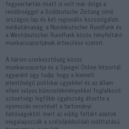
fegyvertartás miatt is volt már dolga a
rendőrséggel a Süddeutsche Zeitung című
országos lap és két regionális közszolgálati
médiatársaság, a Norddeutscher Rundfunk és
a Westdeutscher Rundfunk közös tényfeltáró
munkacsoportjának értesülése szerint.
A három szerkesztőség közös
munkacsoportja és a Spiegel Online hírportál
egyaránt úgy tudja, hogy a kiemelt
jelentőségű politikai ügyekkel és az állam
elleni súlyos bűncselekményekkel foglalkozó
szövetségi legfőbb ügyészség átvette a
nyomozás vezetését a tartományi
hatóságoktól, mert az eddig feltárt adatok
megalapozzák a szélsőjobboldali indíttatású
terrorizmus gyanúját.