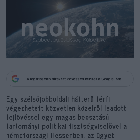
A legfrissebb hírekért kövessen minket a Google-ön!
Egy szélsőjobboldali hátterű férfi
végezhetett közvetlen közelről leadott
fejlövéssel egy magas beosztású
tartományi politikai tisztségviselővel a
németországi Hessenben, az ügyet