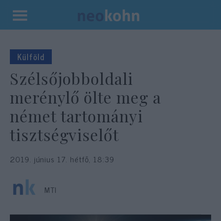
Kilépés
a
tartalomba
Külföld
Szélsőjobboldali
merénylő ölte meg a
német tartományi
tisztségviselőt
2019. június 17. hétfő, 18:39
MTI