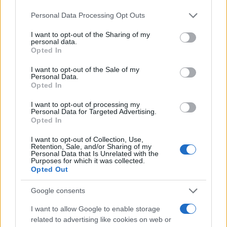
Please note that this website/app uses one or more Google
Personal Data Processing Opt Outs
A 65 éves helyi politikus 2015-ben vált
services and may gather and store information including but
not limited to your visit or usage behaviour. You may click to
I want to opt-out of the Sharing of my
szélesebb körben ismertté, annak révén, hogy
personal data.
grant or deny consent to Google and its third-party tags to
erőteljesen kiállt az országba érkező
Opted In
use your data for below specified purposes in below Google
menedékkérők befogadása mellett, és élesen
consent section.
I want to opt-out of the Sale of my
bírálta a menedékkérők előli elzárkózást
Personal Data.
Opted In
pártolókat. Állásfoglalása heves bírálatokat
váltott ki, halálos fenyegetéseket is kapott.
I want to opt-out of processing my
Personal Data for Targeted Advertising.
Opted In
Walter Lübcke a Kereszténydemokrata Unió
I want to opt-out of Collection, Use,
Retention, Sale, and/or Sharing of my
(CDU) politikusa volt, 2009 óta irányította a
Personal Data that Is Unrelated with the
területi államigazgatási hivatalt
Purposes for which it was collected.
Opted Out
(Regierungspräsidium, a tartományi kormány
és az adott terület önkormányzatai közötti
Google consents
összekötő szerv, vezetője politikai
I want to allow Google to enable storage
kinevezett), előtte tíz évig képviselő volt a
related to advertising like cookies on web or