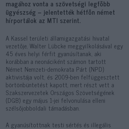
magához vonta a szövetségi legfőbb
ügyészség – jelentették hétfőn német
hírportálok az MTI szerint.
A Kassel területi államigazgatási hivatal
vezetője, Walter Lübcke meggyilkolásával egy
45 éves helyi férfit gyanúsítanak, aki
korábban a neonáciként számon tartott
Német Nemzeti-demokrata Párt (NPD)
aktivistája volt, és 2009-ben felfüggesztett
börtönbüntetést kapott, mert részt vett a
Szakszervezetek Országos Szövetségének
(DGB) egy május 1-jei felvonulása elleni
szélsőjobboldali támadásban.
A gyanúsítottnak testi sértés és illegális