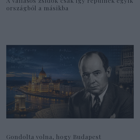
A vallásos zsidók csak így repülnek egyik
országból a másikba
Gondolta volna, hogy Budapest