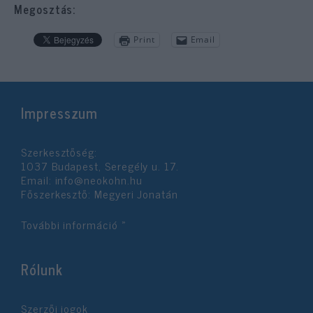
Megosztás:
Print
Email
Impresszum
Szerkesztőség:
1037 Budapest, Seregély u. 17.
Email:
info@neokohn.hu
Főszerkesztő: Megyeri Jonatán
További információ »
Rólunk
Szerzői jogok