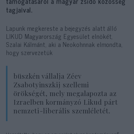
támogatásáról a magyar zsidó közösség
tagjaival.
Lapunk megkereste a bejegyzés alatt álló
LIKUD Magyarország Egyesület elnökét,
Szalai Kálmánt, aki a Neokohnnak elmondta,
hogy szervezetük
büszkén vállalja Zéev
Zsabotyinszkij szellemi
örökségét, mely megalapozta az
Izraelben kormányzó Likud párt
nemzeti-liberális szemléletét.