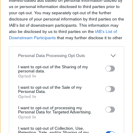
interest-based ads based on personal information utilized by
akik nem félnek zsidónak és
us or personal information disclosed to third parties prior to
your opt-out. You may separately opt-out of the further
cionistának mutatkozni, valamint
disclosure of your personal information by third parties on the
minden eszközzel segíti azokat,
IAB’s list of downstream participants. This information may
akik tenni kívánnak a független
also be disclosed by us to third parties on the
IAB’s List of
Downstream Participants
that may further disclose it to other
zsidó állam támogatásáért, a
third parties.
cionista nemzetállami gondolat
Please note that this website/app uses one or more Google
Personal Data Processing Opt Outs
megvalósításáért.”
services and may gather and store information including but
not limited to your visit or usage behaviour. You may click to
I want to opt-out of the Sharing of my
personal data.
grant or deny consent to Google and its third-party tags to
Opted In
use your data for below specified purposes in below Google
A szervezet
Facebook-oldala
a mai naptól
consent section.
I want to opt-out of the Sale of my
látogatható.
Personal Data.
Opted In
I want to opt-out of processing my
Personal Data for Targeted Advertising.
Opted In
I want to opt-out of Collection, Use,
Retention, Sale, and/or Sharing of my