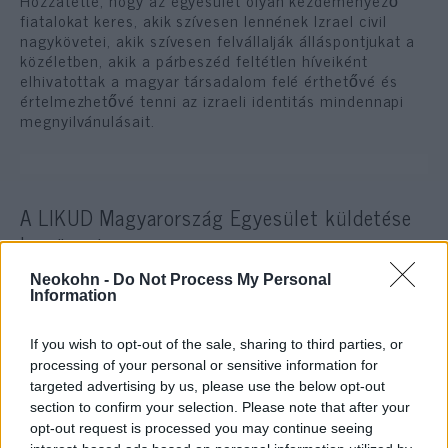
Hozzátette, hogy az egyesület olyan kezdeményező
fiatalokat keres, akik szívesen lennének Izrael civil
nagykövetei, akik szívesen felvállalják álláspontjukat a
közéletben, akik a párbeszéd feltétlen híveiként
elhivatottak a magyar társadalom felé érthetővé és
értelmezhetővé tenni az izraeli identitás mindennapi
megnyilvánulásait.
A LIKUD Magyarország Egyesület küldetése
leszögezi:
Neokohn -
Do Not Process My Personal
Information
„Az egyesület a maitól eltérő, új
If you wish to opt-out of the sale, sharing to third parties, or
Izrael-képet szeretne
processing of your personal or sensitive information for
megteremteni Magyarországon.
targeted advertising by us, please use the below opt-out
[…] A LIKUD Magyarország
section to confirm your selection. Please note that after your
opt-out request is processed you may continue seeing
Egyesület bátorítja a zsidókat,