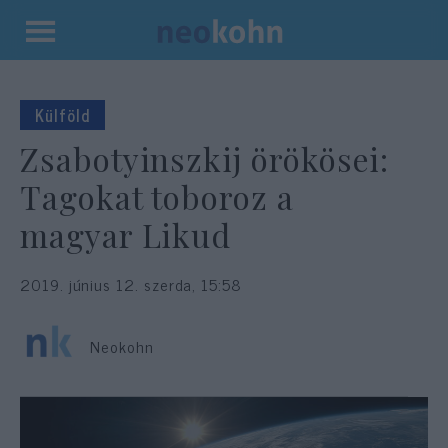
Kilépés
a
tartalomba
Külföld
Zsabotyinszkij örökösei:
Tagokat toboroz a
magyar Likud
2019. június 12. szerda, 15:58
Neokohn