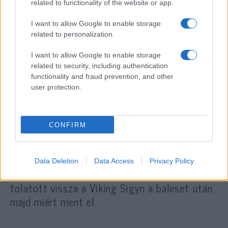
megkezdenie a kommunikációt a kisebb
related to functionality of the website or app.
Hableánnyal.
I want to allow Google to enable storage
related to personalization.
Götz Sándor hajómérnök elmondta, hogy
I want to allow Google to enable storage
szerinte mindkét vízi járművön kellett lennie
related to security, including authentication
hajókövető rendszernek, valamint olyan
functionality and fraud prevention, and other
kommunikációs berendezésnek, amellyel
user protection.
kapcsolatot tudtak tartani egymással. A
szállodahajón olyan archiváló rendszernek is
CONFIRM
kell lennie, amely a GPS-adatokat is rögzíti
— tette hozzá. Szerinte ezeket az adatokat
össze kell vetni a két hajó kommunikációjával,
Data Deletion
Data Access
Privacy Policy
hogy többek között az is kiderüljön, miért
tolatott vissza a Viking Sigyn a baleset után,
majd miért ment el.