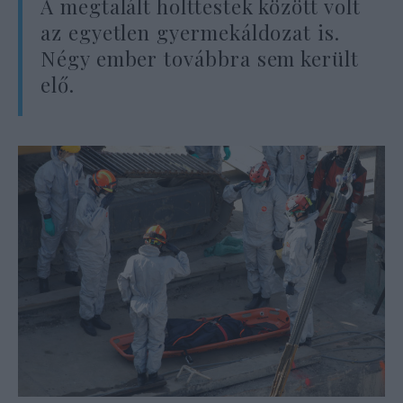
A megtalált holttestek között volt
az egyetlen gyermekáldozat is.
Négy ember továbbra sem került
elő.