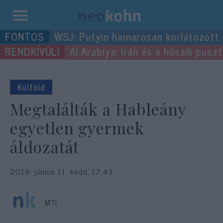
Kilépés
WSJ: Putyin hamarosan korlátozott
a
Al Arabiya: Irán és a húszik pus
tartalomba
Külföld
Megtalálták a Hableány
egyetlen gyermek
áldozatát
2019. június 11. kedd, 17:43
MTI