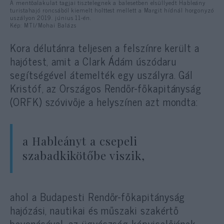
A mentõalakulat tagjai tisztelegnek a balesetben elsüllyedt Hableány
turistahajó roncsából kiemelt holttest mellett a Margit hídnál horgonyzó
uszályon 2019. június 11-én.
Kép: MTI/Mohai Balázs
Kora délutánra teljesen a felszínre került a
hajótest, amit a Clark Ádám úszódaru
segítségével átemelték egy uszályra. Gál
Kristóf, az Országos Rendőr-főkapitányság
(ORFK) szóvivője a helyszínen azt mondta:
a Hableányt a csepeli
szabadkikötőbe viszik,
ahol a Budapesti Rendőr-főkapitányság
hajózási, nautikai és műszaki szakértő
bevonásával, az ügyészség képviselőjének