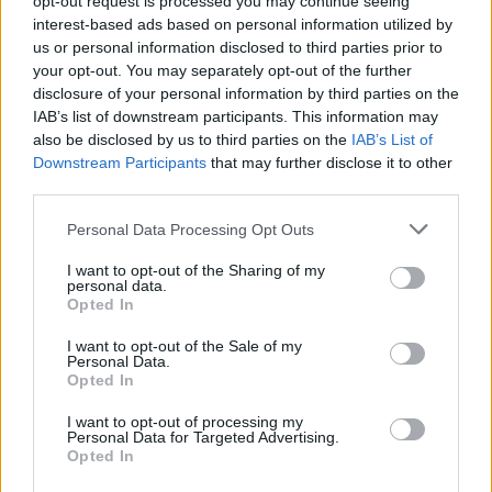
opt-out request is processed you may continue seeing
interest-based ads based on personal information utilized by
us or personal information disclosed to third parties prior to
your opt-out. You may separately opt-out of the further
disclosure of your personal information by third parties on the
A Clark Ádám úszódaru kiemeli a balesetben elsüllyedt Hableány
IAB’s list of downstream participants. This information may
turistahajó roncsát a Margit hídnál 2019. június 11-én. Kép:
MTI/Mónus Márton
also be disclosed by us to third parties on the
IAB’s List of
Downstream Participants
that may further disclose it to other
Gál Kristóf elmondta azt is, hogy hétfőn a
third parties.
Viking Sigyn szállodahajó — egyéb okok
Please note that this website/app uses one or more Google
Personal Data Processing Opt Outs
miatt — ismét Magyarországra érkezett, és a
services and may gather and store information including but
rendőrség új szemlét tartott a hajón.
not limited to your visit or usage behaviour. You may click to
I want to opt-out of the Sharing of my
personal data.
grant or deny consent to Google and its third-party tags to
Hozzátette, hogy a szemle során olyan
Opted In
use your data for below specified purposes in below Google
bizonyítékot szereztek, amely vélhetően
consent section.
I want to opt-out of the Sale of my
teljesebb képet ad a történtekről.
Personal Data.
Opted In
A Hableányt üzemeltető Panorama Deck Kft.
I want to opt-out of processing my
Personal Data for Targeted Advertising.
közben közölte: saját halottjuknak tekintik a
Opted In
Hableány balesetében elhunyt kollégáikat. A