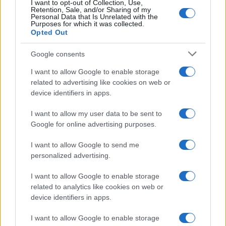
I want to opt-out of Collection, Use,
cég közleményében azt írták:
Retention, Sale, and/or Sharing of my
Personal Data that Is Unrelated with the
Purposes for which it was collected.
Opted Out
ha a közvetlen hozzátartozók
Google consents
elfogadják, és kollégáik másként
I want to allow Google to enable storage
nem végrendelkeztek, akkor
related to advertising like cookies on web or
hajós temetésen búcsúznak majd
device identifiers in apps.
el tőlük.
I want to allow my user data to be sent to
Google for online advertising purposes.
I want to allow Google to send me
Tolnay Zoltán hajóskapitány, aki szintén
personalized advertising.
szolgálatban volt a Dunán a tragédia idején,
az M1-en azt közölte: egyik hajózási
I want to allow Google to enable storage
related to analytics like cookies on web or
rádiócsatornán sem jeleztek veszélyhelyzetet
device identifiers in apps.
a május 29-ei dunai hajóbaleset idején. Kitért
arra is, hogy a Viking Sigynnek kellett volna
I want to allow Google to enable storage