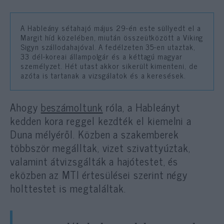
A Hableány sétahajó május 29-én este süllyedt el a
Margit híd közelében, miután összeütközött a Viking
Sigyn szállodahajóval. A fedélzeten 35-en utaztak,
33 dél-koreai állampolgár és a kéttagú magyar
személyzet. Hét utast akkor sikerült kimenteni, de
azóta is tartanak a vizsgálatok és a keresések.
Ahogy
beszámoltunk
róla, a Hableányt
kedden kora reggel kezdték el kiemelni a
Duna mélyéről. Közben a szakemberek
többször megálltak, vizet szivattyúztak,
valamint átvizsgálták a hajótestet, és
eközben az MTI értesülései szerint négy
holttestet is megtaláltak.