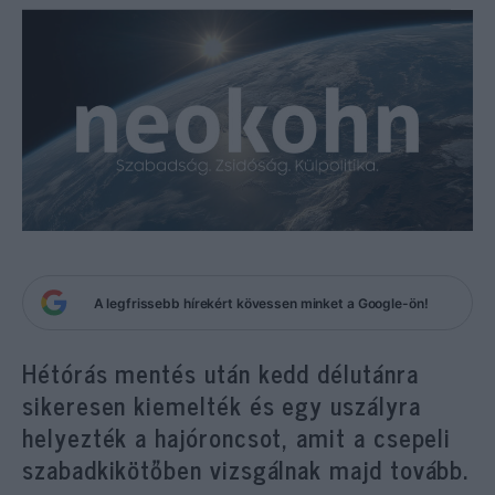
A legfrissebb hírekért kövessen minket a Google-ön!
Hétórás mentés után kedd délutánra
sikeresen kiemelték és egy uszályra
helyezték a hajóroncsot, amit a csepeli
szabadkikötőben vizsgálnak majd tovább.