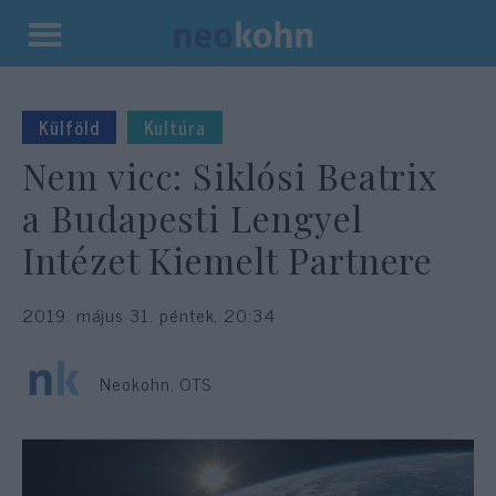
Kilépés
a
tartalomba
Külföld
Kultúra
Nem vicc: Siklósi Beatrix
a Budapesti Lengyel
Intézet Kiemelt Partnere
2019. május 31. péntek, 20:34
Neokohn, OTS