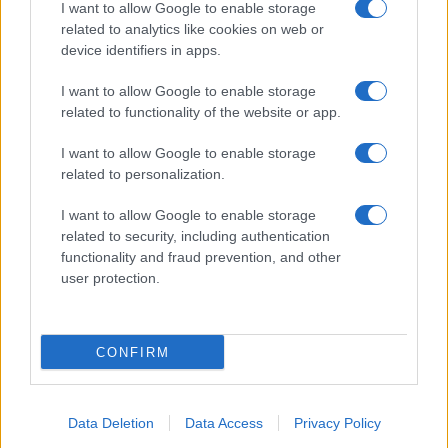
I want to allow Google to enable storage
antiszemita volna. „Ez az antiszemita vád,
related to analytics like cookies on web or
amiről lehet olvasni, a leghatározottabban
device identifiers in apps.
szeretném visszautasítani. Azt hiszem,
I want to allow Google to enable storage
elérkezett ma már Magyarországon az az idő,
related to functionality of the website or app.
amikor ezt fegyverként használni emberekkel
szemben nem lehet. „
I want to allow Google to enable storage
related to personalization.
I want to allow Google to enable storage
related to security, including authentication
functionality and fraud prevention, and other
user protection.
CONFIRM
Data Deletion
Data Access
Privacy Policy