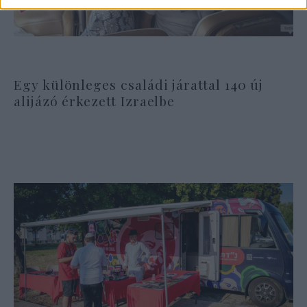
Egy különleges családi járattal 140 új
alijázó érkezett Izraelbe