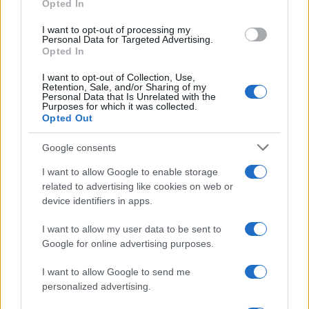
Opted In
az MTVA elnökének kulturális
I want to opt-out of processing my
főtanácsadója volt, mindeközben,
Personal Data for Targeted Advertising.
Opted In
mint az a hvg-hu írásából
kiderült, kuruc.infós és más
I want to opt-out of Collection, Use,
Retention, Sale, and/or Sharing of my
rasszista posztokat
osztott meg
a
Personal Data that Is Unrelated with the
Purposes for which it was collected.
Facebookon.
Opted Out
Google consents
2014-ben már a köztévé vallási műsorainak
I want to allow Google to enable storage
related to advertising like cookies on web or
főszerkesztője volt, ám az egyházak
device identifiers in apps.
nyomására, „nyíltan kirekesztő és antiszemita
megjegyzései” miatt
menesztették
a
I want to allow my user data to be sent to
Google for online advertising purposes.
posztról.
I want to allow Google to send me
Az M5 csatorna élére történő kinevezésekor, a
personalized advertising.
Bartók rádión Siklósi Beatrix tagadta, hogy