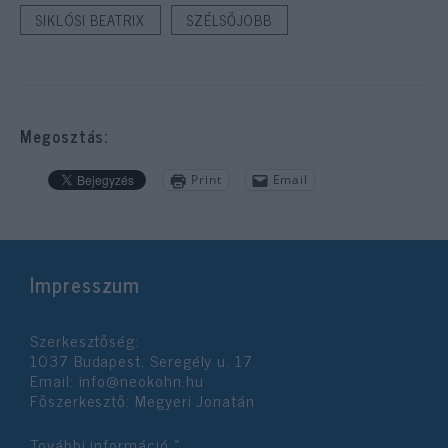
SIKLÓSI BEATRIX
SZÉLSŐJOBB
Megosztás:
Print
Email
Impresszum
Szerkesztőség:
1037 Budapest, Seregély u. 17.
Email:
info@neokohn.hu
Főszerkesztő: Megyeri Jonatán
További információ »