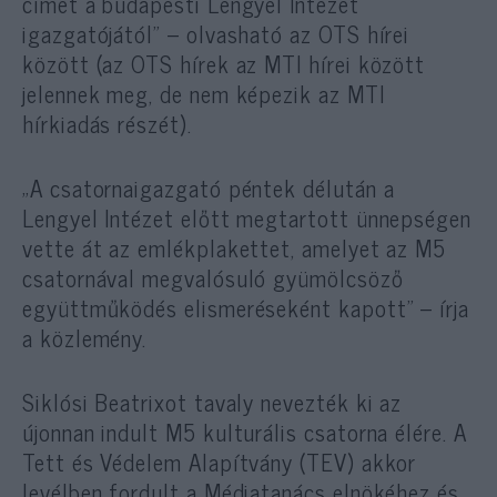
címet a budapesti Lengyel Intézet
igazgatójától” – olvasható az OTS hírei
között (az OTS hírek az MTI hírei között
jelennek meg, de nem képezik az MTI
hírkiadás részét).
„A csatornaigazgató péntek délután a
Lengyel Intézet előtt megtartott ünnepségen
vette át az emlékplakettet, amelyet az M5
csatornával megvalósuló gyümölcsöző
együttműködés elismeréseként kapott” – írja
a közlemény.
Siklósi Beatrixot tavaly nevezték ki az
újonnan indult M5 kulturális csatorna élére. A
Tett és Védelem Alapítvány (TEV) akkor
levélben fordult
a Médiatanács elnökéhez és