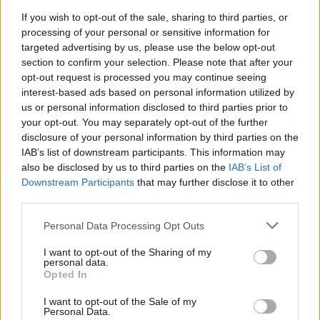
mellett arról beszélt, hogy az 1956-os
If you wish to opt-out of the sale, sharing to third parties, or
forradalom „antiszemita pogrom volt” a
processing of your personal or sensitive information for
„zsidó kormány” ellen. A szerkesztőnek
targeted advertising by us, please use the below opt-out
botrányos körülmények között kellett
section to confirm your selection. Please note that after your
opt-out request is processed you may continue seeing
távoznia a közmédiából.
interest-based ads based on personal information utilized by
us or personal information disclosed to third parties prior to
„2007-től Siklósi az Echo Tv-ben folytatta az
your opt-out. You may separately opt-out of the further
disclosure of your personal information by third parties on the
Éjjeli Menedéket. A műsorban Szálasitól vett
IAB’s list of downstream participants. This information may
idézettől sem riadtak vissza. Közösségi
also be disclosed by us to third parties on the
IAB’s List of
oldalán, több alkalommal is, a holokausztot
Downstream Participants
that may further disclose it to other
relativizáló, antiszemita, rasszista, kirekesztő
third parties.
tartalmakat idézett” – idézte fel a TEV
Please note that this website/app uses one or more Google
Personal Data Processing Opt Outs
közleménye.
services and may gather and store information including but
not limited to your visit or usage behaviour. You may click to
I want to opt-out of the Sharing of my
personal data.
grant or deny consent to Google and its third-party tags to
Opted In
use your data for below specified purposes in below Google
2012-ben Siklósit visszavették az
consent section.
I want to opt-out of the Sale of my
Personal Data.
MTV-hez, egy évre rá pedig már