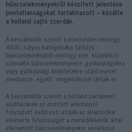
bűncselekményekről készített jelentése
pontatlanságokat tartalmazott – közölte
a holland sajtó szerdán.
A beszámolók szerint a jelentésben mintegy
4600, súlyos kategóriába tartózó
bűncselekményből mintegy ezer, különböző
szexuális bűncselekményekre, gyilkosságokra
vagy gyilkossági kísérletekre utaló esetet
mindössze „egyéb” megjelöléssel láttak el.
A beszámolók szerint a holland parlament
alsóházának az említett jelentésről
folytatott kedd esti vitáján az államtitkár
elismerte felelősségét a menedékkérők által
elkövetett bűncselekményekre vonatkozó