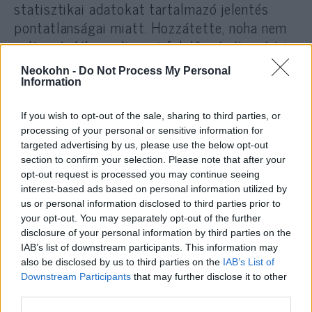
statisztikai adatokat tartalmazó jelentés
pontatlanságai miatt. Hozzátette, noha nem
volt szándékos, elismeri felelősségét azért is,
hogy a jelentés részleteit illetően nem adott
Neokohn -
Do Not Process My Personal
megfelelő tájékoztatást a kormány tagjainak.
Information
If you wish to opt-out of the sale, sharing to third parties, or
Harbers a vitán bejelentette, felajánlja
processing of your personal or sensitive information for
lemondását Vilmos Sándor holland királynak.
targeted advertising by us, please use the below opt-out
section to confirm your selection. Please note that after your
opt-out request is processed you may continue seeing
Mark Rutte miniszterelnök és a kormányzó
interest-based ads based on personal information utilized by
jobboldali liberális Néppárt a Szabadságért
us or personal information disclosed to third parties prior to
és a Demokráciáért (VVD) párt elnöke a vitát
your opt-out. You may separately opt-out of the further
disclosure of your personal information by third parties on the
követően kijelentette, tiszteletben tartja
IAB’s list of downstream participants. This information may
Harbers döntését, de sajnálja, hogy „a
also be disclosed by us to third parties on the
IAB’s List of
kabinetnek búcsút kell vennie egy ilyen
Downstream Participants
that may further disclose it to other
tehetséges és elkötelezett liberálistól”.
third parties.