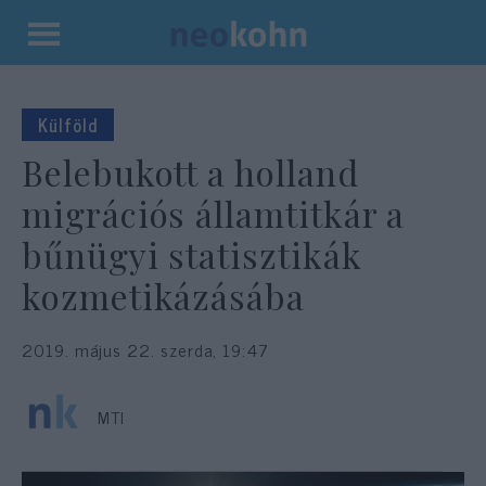
Kilépés
a
tartalomba
Külföld
Belebukott a holland
migrációs államtitkár a
bűnügyi statisztikák
kozmetikázásába
2019. május 22. szerda, 19:47
MTI