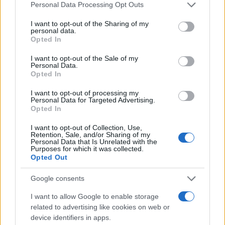
Please note that this website/app uses one or more Google
Personal Data Processing Opt Outs
services and may gather and store information including but
not limited to your visit or usage behaviour. You may click to
I want to opt-out of the Sharing of my
personal data.
grant or deny consent to Google and its third-party tags to
Opted In
use your data for below specified purposes in below Google
consent section.
I want to opt-out of the Sale of my
Personal Data.
Opted In
I want to opt-out of processing my
Personal Data for Targeted Advertising.
Opted In
I want to opt-out of Collection, Use,
Retention, Sale, and/or Sharing of my
Personal Data that Is Unrelated with the
Purposes for which it was collected.
Opted Out
Google consents
Egy különleges családi járattal 140 új
I want to allow Google to enable storage
alijázó érkezett Izraelbe
related to advertising like cookies on web or
device identifiers in apps.