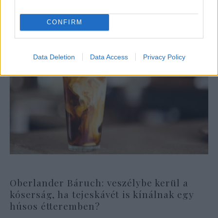
CONFIRM
Data Deletion
Data Access
Privacy Policy
Oberlander Báruch: veszélybe kerül a
kóserság, ha tejeskávét is kínálnak egy
húsos étteremben?