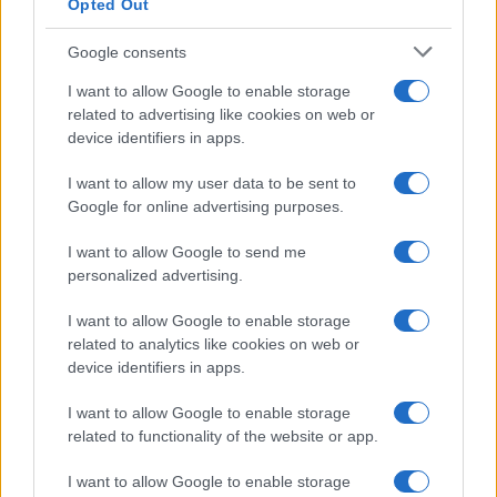
vállalat mellett a BP Ventures óriáscég is
Opted Out
érdeklődött a termékek iránt. A StoreDot
Google consents
ráadásul nem áll meg az autók piacán, és már
a mobiltelefonokkal is kísérleteznek.
I want to allow Google to enable storage
Meyersdorf elmondása szerint még idén
related to advertising like cookies on web or
device identifiers in apps.
szeretnének olyan eszközöket piacra dobni,
amikkel
I want to allow my user data to be sent to
Google for online advertising purposes.
I want to allow Google to send me
akár 30-60 másodperc alatt fel
personalized advertising.
lehet tölteni egy okostelefont.
I want to allow Google to enable storage
related to analytics like cookies on web or
device identifiers in apps.
I want to allow Google to enable storage
related to functionality of the website or app.
I want to allow Google to enable storage