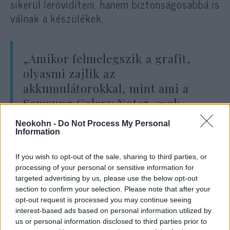
sikerül lerövidíteni, hanem biztonságosabbá is
válnak a készülékek.
„Amikor felmelegszik a grafit,
olyasmi zajlik az
akkumulátorokkal, mint ami a
Samsung Galaxy Note7-esek
felrobbanásakor történt.
Neokohn -
Do Not Process My Personal
Valamint 2013-ban ezért lobbant
Information
lángra több Tesla S modell is”
If you wish to opt-out of the sale, sharing to third parties, or
processing of your personal or sensitive information for
targeted advertising by us, please use the below opt-out
— világított rá a vállalat vezetője, aki szerint
section to confirm your selection. Please note that after your
a felsorolt esetek után különösen óvatossá
opt-out request is processed you may continue seeing
interest-based ads based on personal information utilized by
váltak az akkumulátor gyártók, akik az
us or personal information disclosed to third parties prior to