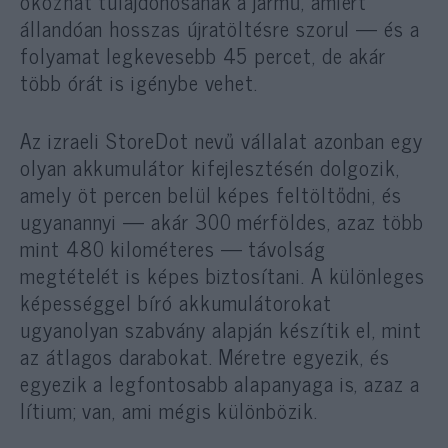
okozhat tulajdonosának a jármű, amiért
állandóan hosszas újratöltésre szorul — és a
folyamat legkevesebb 45 percet, de akár
több órát is igénybe vehet.
Az izraeli StoreDot nevű vállalat azonban egy
olyan akkumulátor kifejlesztésén dolgozik,
amely öt percen belül képes feltöltődni, és
ugyanannyi — akár 300 mérföldes, azaz több
mint 480 kilométeres — távolság
megtételét is képes biztosítani. A különleges
képességgel bíró akkumulátorokat
ugyanolyan szabvány alapján készítik el, mint
az átlagos darabokat. Méretre egyezik, és
egyezik a legfontosabb alapanyaga is, azaz a
lítium; van, ami mégis különbözik.