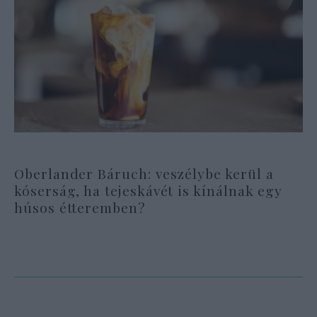
Oberlander Báruch: veszélybe kerül a
kóserság, ha tejeskávét is kínálnak egy
húsos étteremben?