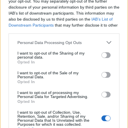
ismert probléma miatt mindig a lassúbb
your opt-out. You may separately opt-out of the further
töltési idővel biztosított eszközök mellett
disclosure of your personal information by third parties on the
IAB’s list of downstream participants. This information may
maradtak.
also be disclosed by us to third parties on the
IAB’s List of
Downstream Participants
that may further disclose it to other
third parties.
Please note that this website/app uses one or more Google
Personal Data Processing Opt Outs
services and may gather and store information including but
not limited to your visit or usage behaviour. You may click to
I want to opt-out of the Sharing of my
personal data.
grant or deny consent to Google and its third-party tags to
Opted In
use your data for below specified purposes in below Google
consent section.
I want to opt-out of the Sale of my
Personal Data.
Opted In
StoreDot logó. Kép forrása: YouTube
I want to opt-out of processing my
Personal Data for Targeted Advertising.
Opted In
Az „ötperces” akkumulátorok üzletébe több
másik vállalat is beszállna, és eddig a szintén
I want to opt-out of Collection, Use,
Retention, Sale, and/or Sharing of my
akkumulátorokat gyártó EVE Energy nevű
Personal Data that Is Unrelated with the
Purposes for which it was collected.