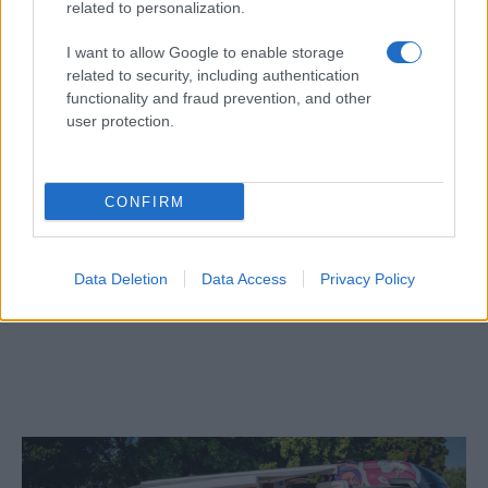
related to personalization.
I want to allow Google to enable storage
related to security, including authentication
functionality and fraud prevention, and other
user protection.
CONFIRM
Egy különleges családi járattal 140 új
Data Deletion
Data Access
Privacy Policy
alijázó érkezett Izraelbe