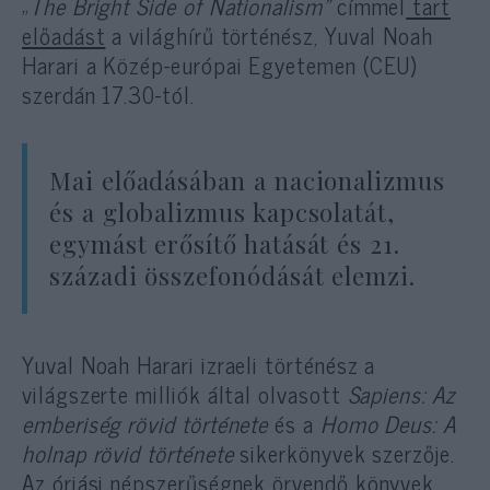
„
The Bright Side of Nationalism”
címmel
tart
előadást
a világhírű történész, Yuval Noah
Harari a Közép-európai Egyetemen (CEU)
szerdán 17.30-tól.
Mai előadásában a nacionalizmus
és a globalizmus kapcsolatát,
egymást erősítő hatását és 21.
századi összefonódását elemzi.
Yuval Noah Harari izraeli történész a
világszerte milliók által olvasott
Sapiens: Az
emberiség rövid története
és a
Homo Deus: A
holnap rövid története
sikerkönyvek szerzője.
Az óriási népszerűségnek örvendő könyvek