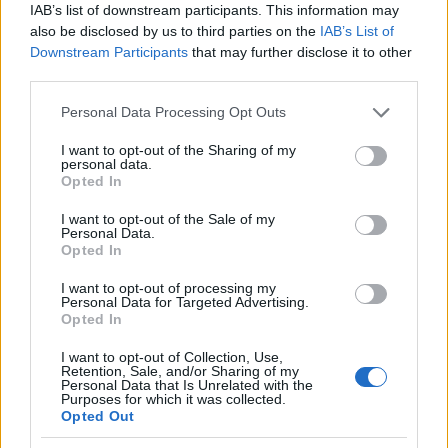
IAB’s list of downstream participants. This information may
also be disclosed by us to third parties on the
IAB’s List of
Yuval Noah Harari 2002-ben az Oxford
Downstream Participants
that may further disclose it to other
Egyetemen szerzett doktori címet, és
third parties.
jelenleg a Hebrew University of Jerusalem
Please note that this website/app uses one or more Google
Personal Data Processing Opt Outs
történelem tanszékének oktatója, de emellett
services and may gather and store information including but
világszerte tart előadásokat. Mai előadását
not limited to your visit or usage behaviour. You may click to
I want to opt-out of the Sharing of my
personal data.
magyar tolmácsolással a CEU saját
YouTube
grant or deny consent to Google and its third-party tags to
Opted In
use your data for below specified purposes in below Google
csatornáján
is közvetíti.
consent section.
I want to opt-out of the Sale of my
Personal Data.
Opted In
I want to opt-out of processing my
Personal Data for Targeted Advertising.
Opted In
I want to opt-out of Collection, Use,
Retention, Sale, and/or Sharing of my
Personal Data that Is Unrelated with the
Purposes for which it was collected.
Opted Out