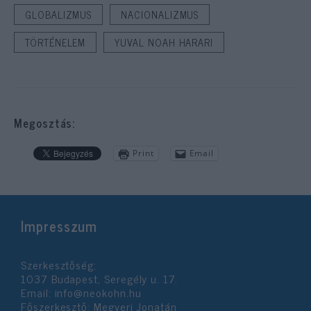
GLOBALIZMUS
NACIONALIZMUS
TÖRTÉNELEM
YUVAL NOAH HARARI
Megosztás:
Print
Email
Impresszum
Szerkesztőség:
1037 Budapest, Seregély u. 17.
Email:
info@neokohn.hu
Főszerkesztő: Megyeri Jonatán