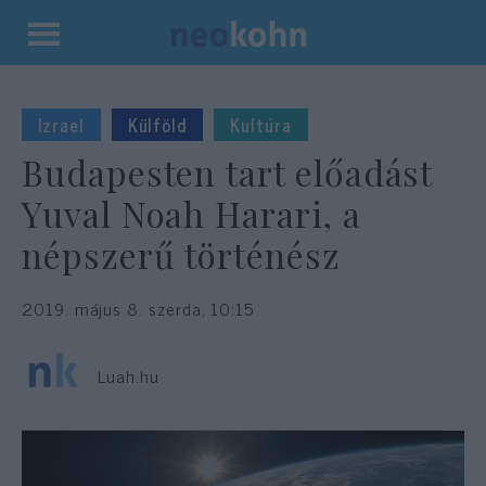
Kilépés
a
tartalomba
Izrael
Külföld
Kultúra
Budapesten tart előadást
Yuval Noah Harari, a
népszerű történész
2019. május 8. szerda, 10:15
Luah.hu