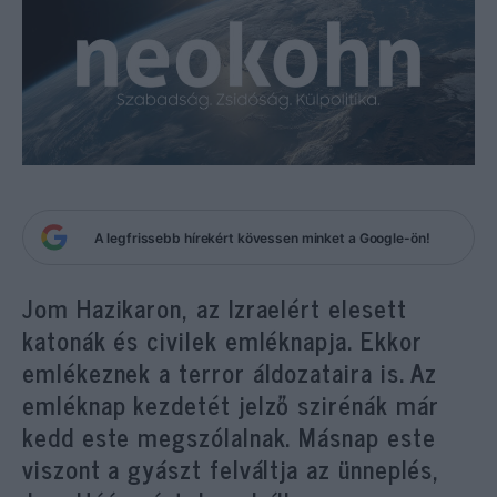
A legfrissebb hírekért kövessen minket a Google-ön!
Jom Hazikaron, az Izraelért elesett
katonák és civilek emléknapja. Ekkor
emlékeznek a terror áldozataira is. Az
emléknap kezdetét jelző szirénák már
kedd este megszólalnak. Másnap este
viszont a gyászt felváltja az ünneplés,