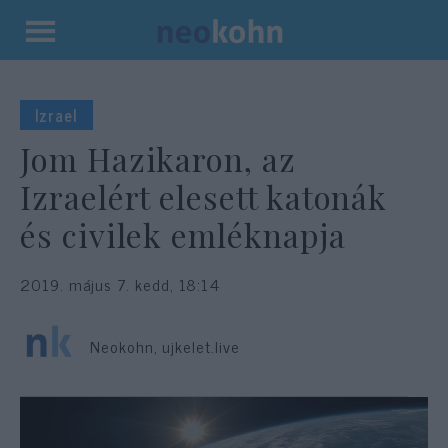
Kilépés
a
tartalomba
Izrael
Jom Hazikaron, az
Izraelért elesett katonák
és civilek emléknapja
2019. május 7. kedd, 18:14
Neokohn, ujkelet.live