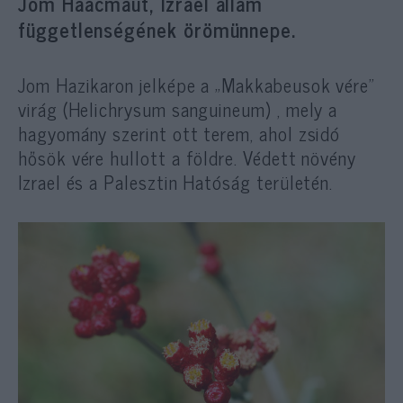
Jom Háácmáut, Izrael állam
függetlenségének örömünnepe.
Jom Hazikaron jelképe a „Makkabeusok vére”
virág (Helichrysum sanguineum) , mely a
hagyomány szerint ott terem, ahol zsidó
hősök vére hullott a földre. Védett növény
Izrael és a Palesztin Hatóság területén.