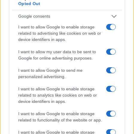
adatai szerint 23741 férfi és nő vesztette
Opted Out
életét a haza védelme közben, de ez a szám a
Google consents
hétvégi rakétatámadások nyomán 23745-re
nőtt.
I want to allow Google to enable storage
related to advertising like cookies on web or
device identifiers in apps.
Az elmúlt egy évben 56 névvel bővült az
I want to allow my user data to be sent to
elesett katonák listája. Izrael megalapítása
Google for online advertising purposes.
óta 3154 civil halt meg ellenséges
cselekményekben. Az áldozatok közül 120
I want to allow Google to send me
külföldi állampolgár volt, míg 100 izraelit
personalized advertising.
külföldi merényletekben öltek meg.
I want to allow Google to enable storage
related to analytics like cookies on web or
device identifiers in apps.
I want to allow Google to enable storage
related to functionality of the website or app.
I want to allow Google to enable storage