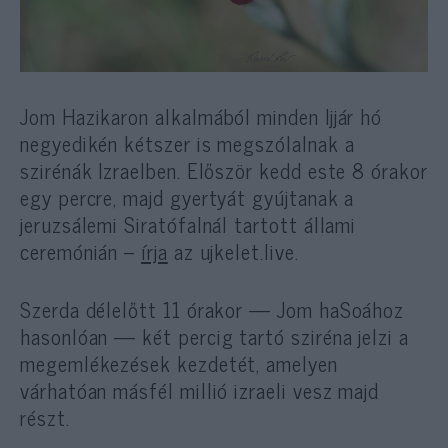
Jom Hazikaron alkalmából minden Ijjár hó
negyedikén kétszer is megszólalnak a
szirénák Izraelben. Először kedd este 8 órakor
egy percre, majd gyertyát gyújtanak a
jeruzsálemi Siratófalnál tartott állami
ceremónián –
írja
az ujkelet.live.
Szerda délelőtt 11 órakor — Jom haSoához
hasonlóan — két percig tartó sziréna jelzi a
megemlékezések kezdetét, amelyen
várhatóan másfél millió izraeli vesz majd
részt.