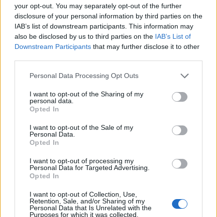
A terrortámadásokban elhunyt áldozatok
your opt-out. You may separately opt-out of the further
disclosure of your personal information by third parties on the
hivatalos megemlékezése délután 1 órakor
IAB’s list of downstream participants. This information may
kezdődik.
also be disclosed by us to third parties on the
IAB’s List of
Downstream Participants
that may further disclose it to other
third parties.
Az emléknap szerda este 19:45-kor,
fáklyagyújtással ér véget és kezdetét veszi
Please note that this website/app uses one or more Google
Personal Data Processing Opt Outs
services and may gather and store information including but
Jom Háácmáut.
not limited to your visit or usage behaviour. You may click to
I want to opt-out of the Sharing of my
personal data.
grant or deny consent to Google and its third-party tags to
Opted In
Az emléknapot 1951-ben, az akkori
use your data for below specified purposes in below Google
consent section.
miniszterelnök és védelmi miniszter, David
I want to opt-out of the Sale of my
Personal Data.
Ben Gurion kezdeményezte és jelölte ki Ijjár
Opted In
hó negyedikére.
I want to opt-out of processing my
Personal Data for Targeted Advertising.
Opted In
1860 óta, amikor létrehozták az első zsidó
I want to opt-out of Collection, Use,
közösséget az Óváros falain kívül, a Védelmi
Retention, Sale, and/or Sharing of my
Minisztérium pénteken nyilvánosságra hozott
Personal Data that Is Unrelated with the
Purposes for which it was collected.