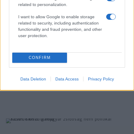
related to personalization.
I want to allow Google to enable storage
related to security, including authentication
functionality and fraud prevention, and other
user protection.
CONFIRM
Mázel tov, Salom és Menuchi!
Megházasodott Köves Slomó rabbi
Data Deletion
Data Access
Privacy Policy
elsőszülött fia