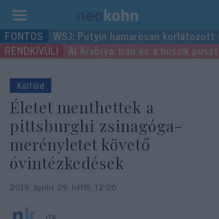
Kilépés
WSJ: Putyin hamarosan korlátozott
a
Al Arabiya: Irán és a húszik pus
tartalomba
Külföld
Életet menthettek a
pittsburghi zsinagóga-
merényletet követő
óvintézkedések
2019. április 29. hétfő, 12:00
JTA