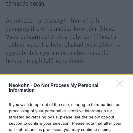
támadás során.
Az októberi pittsburghi Tree of Life
zsinagógát érő támadást követően Steve
Vaus polgármester és a helyi seriff hivatal
többek között a helyi chabad vezetőkkel is
egyeztettek egy a mostanihoz hasonló
helyzet megfelelő kezeléséről.
„Megemlékeztünk a Tree of Life zsinagóga
áldozatairól, majd tanácsokkal láttuk el őket,
Neokohn -
Do Not Process My Personal
Information
mi a teendő, ha a gyűlölet bekopog az ajtón.”
If you wish to opt-out of the sale, sharing to third parties, or
— nyilatkozta Vaus a JTA-nak.
processing of your personal or sensitive information for
targeted advertising by us, please use the below opt-out
section to confirm your selection. Please note that after your
„Ha el tudnak futni, fussanak el; ha el tudnak
opt-out request is processed you may continue seeing