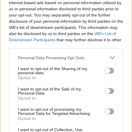
bújni, bújjanak el; ha viszont egyikre sincs
interest-based ads based on personal information utilized by
lehetőség, támadjanak a támadóra.”
us or personal information disclosed to third parties prior to
your opt-out. You may separately opt-out of the further
disclosure of your personal information by third parties on the
A polgármester hozzátette, a powayi
IAB’s list of downstream participants. This information may
lövöldözés során mindezt gyakorlatba
also be disclosed by us to third parties on the
IAB’s List of
Downstream Participants
that may further disclose it to other
ültették a vezetők, és nincs kétsége afelől,
third parties.
hogy ezzel számos életet meg is mentettek.
Please note that this website/app uses one or more Google
Personal Data Processing Opt Outs
services and may gather and store information including but
A powayi támadást, ami majdnem pontosan 6
not limited to your visit or usage behaviour. You may click to
I want to opt-out of the Sharing of my
personal data.
hónappal követte a pittsburgi vérfürdőt,
grant or deny consent to Google and its third-party tags to
Opted In
use your data for below specified purposes in below Google
gyűlölet-bűncselekményként kezelik. A 19
consent section.
I want to opt-out of the Sale of my
éves elkövetőt, John Earnestet egy rendbeli
Personal Data.
Opted In
gyilkossággal, és három rendbeli gyilkossági
kísérlettel vádolják.
I want to opt-out of processing my
Personal Data for Targeted Advertising.
Opted In
I want to opt-out of Collection, Use,