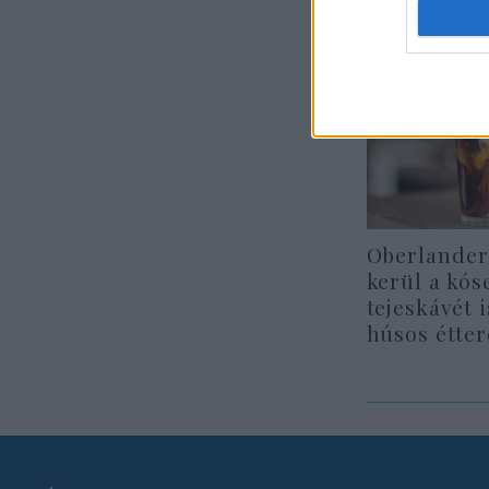
Oberlander
kerül a kós
tejeskávét 
húsos étte