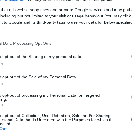
 that this website/app uses one or more Google services and may gath
oglyok között több tucat olyan francia állampolgár
including but not limited to your visit or usage behaviour. You may click 
 to Google and its third-party tags to use your data for below specifi
kba utazott azért, hogy dzsihadista csoportok, kö
ogle consent section.
coljon. Párizs már többször hangsúlyozta: nem haj
aiba beállt állampolgárait, sem azok házastársait
l Data Processing Opt Outs
mány már korábban közölte, egyenként vizsgál ki 
o opt-out of the Sharing of my personal data.
Iszlám Állam dzsihadista szervezet szíriai „kalifá
In
et teljesen az SDF baghúzi ostroma. Bár Baghúz el
o opt-out of the Sale of my Personal Data.
eszítették minden korábbi területüket a szíriai ré
In
ábbra is rejtőzködik, és terrorista sejtekbe tömör
dkét országban.
to opt-out of processing my Personal Data for Targeted
ing.
In
urd vezetésű milíciaszövetség az elmúlt három év
o opt-out of Collection, Use, Retention, Sale, and/or Sharing
ersonal Data that Is Unrelated with the Purposes for which it
etett – nemzetközi koalíció támogatásával folytat
lected.
errorszervezet több ezer harcosát, miközben kiterj
Out