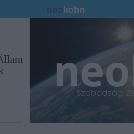
Állam
k