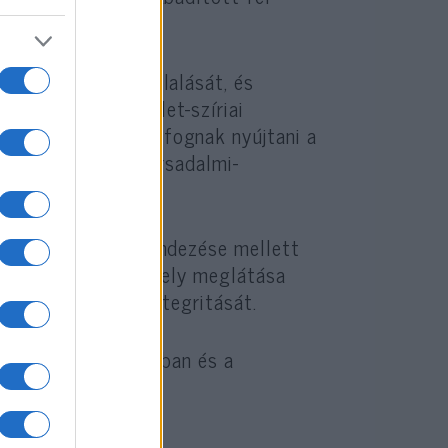
lma alól.
zövetség szerepvállalását, és
zentel az északkelet-szíriai
nzügyi támogatást fognak nyújtani a
elégítésére és a társadalmi-
konfliktus olyan rendezése mellett
gában foglalja, s amely meglátása
 stabilitását és integritását.
ket foglalt el Irakban és a
t szenvedett.