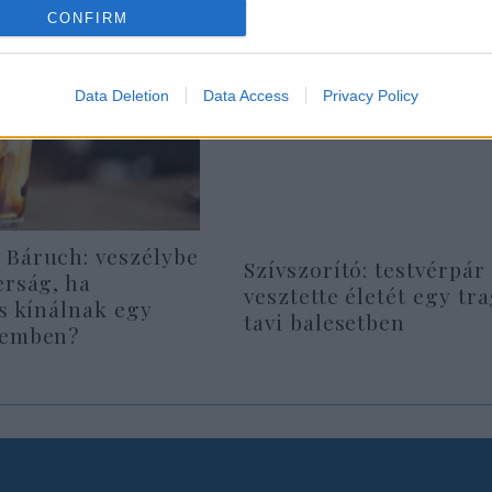
CONFIRM
Data Deletion
Data Access
Privacy Policy
 Báruch: veszélybe
Szívszorító: testvérpár
erság, ha
vesztette életét egy tr
is kínálnak egy
tavi balesetben
remben?