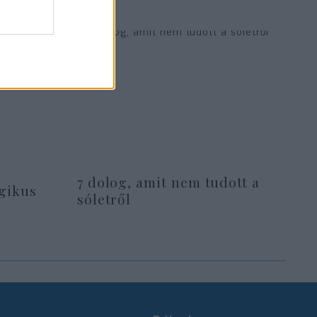
7 dolog, amit nem tudott a
agikus
sóletről