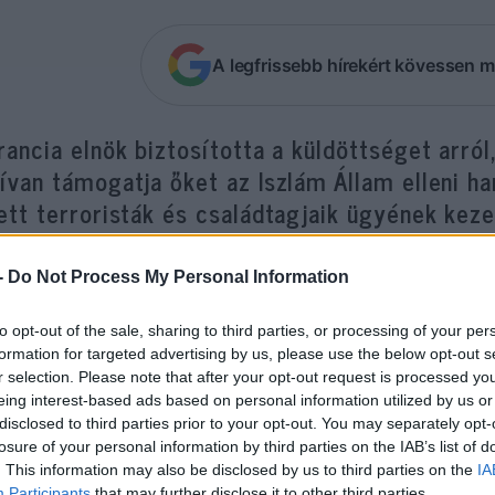
A legfrissebb hírekért kövessen m
rancia elnök biztosította a küldöttséget arró
ívan támogatja őket az Iszlám Állam elleni ha
ett terroristák és családtagjaik ügyének kez
zíriai Demokratikus Erők (SDF) küldöttségét fo
-
Do Not Process My Personal Information
ncia elnök, aki támogatásáról biztosította a kurd-
íciaszövetséget a dzsihadisták elleni harcukban.
to opt-out of the sale, sharing to third parties, or processing of your per
formation for targeted advertising by us, please use the below opt-out s
r selection. Please note that after your opt-out request is processed y
rancia elnöki hivatal, az Élysée-palota közleménye
eing interest-based ads based on personal information utilized by us or
disclosed to third parties prior to your opt-out. You may separately opt-
egációt arról, hogy Franciaország továbbra is aktí
losure of your personal information by third parties on the IAB’s list of
tonságra továbbra is veszélyt jelentő Iszlám Állam 
. This information may also be disclosed by us to third parties on the
IA
lyul ejtett terroristák és családtagjai ügyének kez
Participants
that may further disclose it to other third parties.