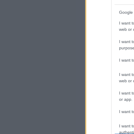
Szí
Google 
A f
I want t
web or d
han
sta
I want t
szí
purpose
gaz
I want 
Mac
I want t
fog
web or d
sze
I want t
or app.
Az 
I want t
szo
I want t
authenti