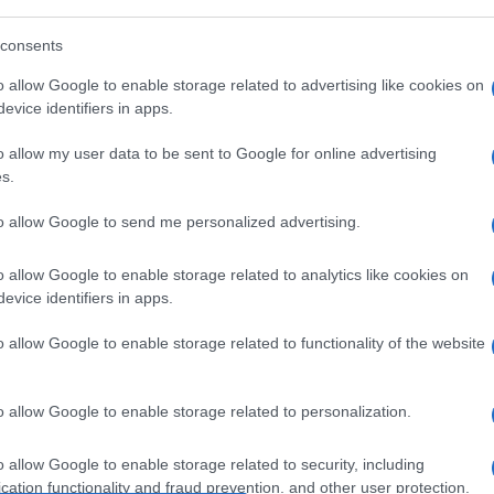
ria északi és északkeleti részén a dzsihadisták ura
consents
rancia államfő megköszönte a szíriai kurd milícias
o allow Google to enable storage related to advertising like cookies on
evice identifiers in apps.
gsúlyozta, hogy Franciaország kiemelt figyelmet s
bilitásnak. Ezzel kapcsolatban elmondta, hogy pé
o allow my user data to be sent to Google for online advertising
riai civil lakosság humanitárius szükségleteinek ki
s.
dasági stabilitás megteremtésére.
to allow Google to send me personalized advertising.
ron egyúttal megismételte, hogy Párizs a szíriai 
o allow Google to enable storage related to analytics like cookies on
lal állást, amely a szíriai nép „összes elemét” ma
evice identifiers in apps.
rint az egyetlen, amely biztosíthatja az arab ország
o allow Google to enable storage related to functionality of the website
Iszlám Állam miután 2014 nyarán kiterjedt területe
o allow Google to enable storage related to personalization.
mszédos Szíriában, mára azonban katonai veresége
o allow Google to enable storage related to security, including
cation functionality and fraud prevention, and other user protection.