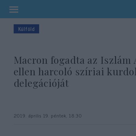
Kilépés
a
Külföld
tartalomba
Macron fogadta az Iszlám 
ellen harcoló szíriai kurdo
delegációját
2019. április 19. péntek, 18:30