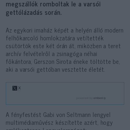
megszállók romboltak le a varsói
gettólázadás során.
Az egykori imaház képét a helyén álló modern
felhőkarcoló homlokzatára vetítették
csütörtök este két órán át, miközben a teret
archív felvételről a zsinagóga néhai
főkántora, Gerszon Sirota éneke töltötte be,
aki a varsói gettóban vesztette életét.
A fényfestést Gabi von Seltmann lengyel
multimédiaművész készítette azért, hogy
emlékeztesse Lengyelországot: