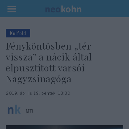
Kilépés
a
tartalomba
Külföld
Fényköntösben „tér
vissza” a nácik által
elpusztított varsói
Nagyzsinagóga
2019. április 19. péntek, 13:30
MTI