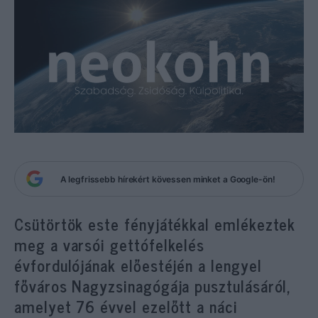
A legfrissebb hírekért kövessen minket a Google-ön!
Csütörtök este fényjátékkal emlékeztek
meg a varsói gettófelkelés
évfordulójának előestéjén a lengyel
főváros Nagyzsinagógája pusztulásáról,
amelyet 76 évvel ezelőtt a náci