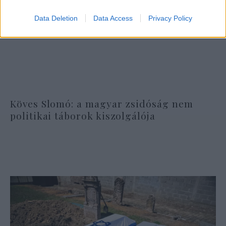
Data Deletion
Data Access
Privacy Policy
Köves Slomó: a magyar zsidóság nem
politikai táborok kiszolgálója