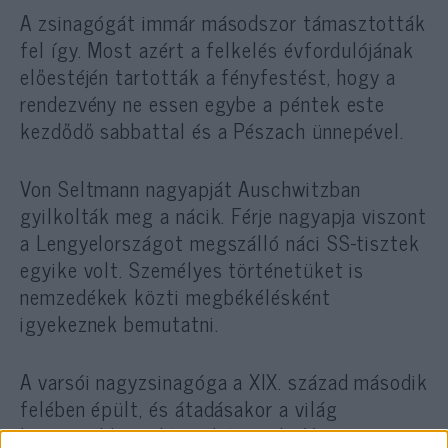
A zsinagógát immár másodszor támasztották
fel így. Most azért a felkelés évfordulójának
előestéjén tartották a fényfestést, hogy a
rendezvény ne essen egybe a péntek este
kezdődő sabbattal és a Pészach ünnepével.
Von Seltmann nagyapját Auschwitzban
gyilkolták meg a nácik. Férje nagyapja viszont
a Lengyelországot megszálló náci SS-tisztek
egyike volt. Személyes történetüket is
nemzedékek közti megbékélésként
igyekeznek bemutatni.
A varsói nagyzsinagóga a XIX. század második
felében épült, és átadásakor a világ
legnagyobb zsidó imaháza volt. Varsó