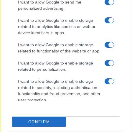
I want to allow Google to send me
A műveletet irányító SS-dandártábornokot,
personalized advertising.
Jürgen Stroopot a háború után
I want to allow Google to enable storage
Lengyelországban végezték ki emberiesség
related to analytics like cookies on web or
elleni bűntettek miatt.
device identifiers in apps.
I want to allow Google to enable storage
related to functionality of the website or app.
A holokauszt óta először pészahoznak
I want to allow Google to enable storage
a varsói gettó helyén
related to personalization.
I want to allow Google to enable storage
related to security, including authentication
functionality and fraud prevention, and other
user protection.
CONFIRM