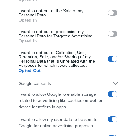
hogy semmi esélyük a német haderővel
use your data for below specified purposes in below Google
szemben, de úgy döntöttek, hogy maguk
consent section.
I want to opt-out of the Sale of my
Personal Data.
választják meg haláluk módját és időpontját.
Opted In
Csaknem egy hónapig sikerült kitartaniuk.
I want to opt-out of processing my
Personal Data for Targeted Advertising.
Opted In
A megszálló nácik válaszul tömbről tömbre
járva égették fel a gettót. A felkelés alatt
I want to opt-out of Collection, Use,
Retention, Sale, and/or Sharing of my
mintegy 13 ezer ember halt meg, a nácik
Personal Data that Is Unrelated with the
Purposes for which it was collected.
pedig száznál kevesebb katonát veszítettek.
Opted Out
Google consents
A Nagyzsinagóga
I want to allow Google to enable storage
related to advertising like cookies on web or
felrobbantásával a nácik a
device identifiers in apps.
zsidóság felett aratott
győzelmüket óhajtották kifejezni.
I want to allow my user data to be sent to
Google for online advertising purposes.