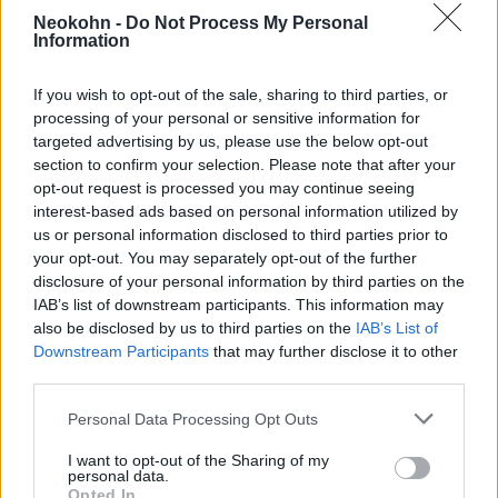
lakóinak akkor mintegy harmada zsidó volt. A
Neokohn -
Do Not Process My Personal
Lengyelországot megszálló nácik feldúlták,
Information
majd 1943-ban, a varsói gettólázadás idején
If you wish to opt-out of the sale, sharing to third parties, or
felrobbantották.
processing of your personal or sensitive information for
targeted advertising by us, please use the below opt-out
1943. április 19-én robbant ki a nácik által
section to confirm your selection. Please note that after your
opt-out request is processed you may continue seeing
megsemmisítésre ítélt zsidóság
interest-based ads based on personal information utilized by
legjelentősebb ellenállása a varsói gettóban.
us or personal information disclosed to third parties prior to
your opt-out. You may separately opt-out of the further
disclosure of your personal information by third parties on the
A gettó több száz lakója döntött úgy, hogy
IAB’s list of downstream participants. This information may
kézifegyverekkel és Molotov-koktélokkal
also be disclosed by us to third parties on the
IAB’s List of
megtámadja a nácikat, akik megkezdték a
Downstream Participants
that may further disclose it to other
third parties.
gettó felszámolását és az oda zárt emberek
deportálását a treblinkai haláltáborba.
Please note that this website/app uses one or more Google
Personal Data Processing Opt Outs
services and may gather and store information including but
not limited to your visit or usage behaviour. You may click to
I want to opt-out of the Sharing of my
A túlélők elmondása szerint pontosan tudták,
personal data.
grant or deny consent to Google and its third-party tags to
Opted In