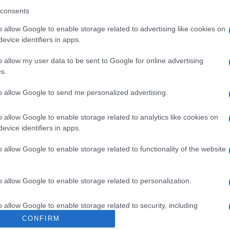
elhagytam a szülőföldem, mindig is úgy 
consents
majd visszatérek, és 2015-ben a feleségem
o allow Google to enable storage related to advertising like cookies on
múzeummal való feladatok most teljesen T
evice identifiers in apps.
inkább a fiam, Daniel, aki szintén beszél
o allow my user data to be sent to Google for online advertising
dolgozik Londonban, illetve a Los Angele
s.
unokám látogatnak minket”.
to allow Google to send me personalized advertising.
o allow Google to enable storage related to analytics like cookies on
yilatkozta Geller, akinek állítása szerint családta
evice identifiers in apps.
mészetfeletti képességekkel.
o allow Google to enable storage related to functionality of the website
eljes interjú
itt
olvasható.
o allow Google to enable storage related to personalization.
o allow Google to enable storage related to security, including
cation functionality and fraud prevention, and other user protection.
CONFIRM