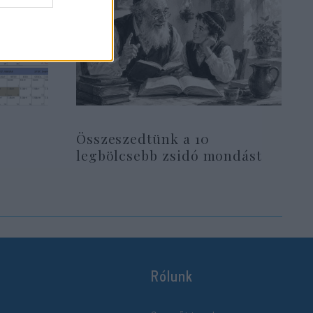
Összeszedtünk a 10
legbölcsebb zsidó mondást
Rólunk