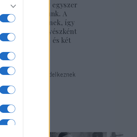
gondoltam, hogy egyszer
mel így is tettünk. A
el-Avivhoz kötnek, így
 magyarul és ügyészként
sben élő lányom és két
gjai sajnos nem rendelkeznek