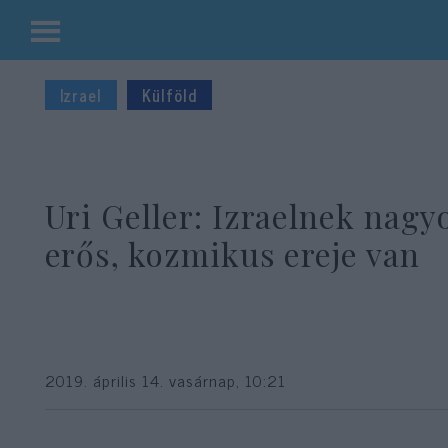
Kilépés
a
Izrael
Külföld
tartalomba
Uri Geller: Izraelnek nagy
erős, kozmikus ereje van
2019. április 14. vasárnap, 10:21