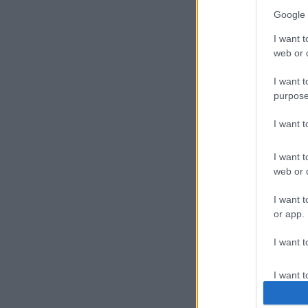
Google 
I want t
web or d
I want t
purpose
I want 
I want t
— n
web or d
ter
I want t
or app.
A t
I want t
I want t
authenti