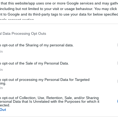
 that this website/app uses one or more Google services and may gath
ler arról is mesélt, hogy mi történt vele, amióta 
including but not limited to your visit or usage behaviour. You may click 
hatták őt a magyar nézők:
 to Google and its third-party tags to use your data for below specifi
ogle consent section.
„Azóta is dolgozom világszerte több tév
l Data Processing Opt Outs
az Israel’s Got Talentben, és jövőre lehet
o opt-out of the Sharing of my personal data.
verzióban is az leszek. Jaffa kikötőváros
In
gyűjteményemből nyolc hónap múlva múze
o opt-out of the Sale of my Personal Data.
In
űvész hivatalosan brit állampolgár, ám néhány évve
to opt-out of processing my Personal Data for Targeted
ing.
agyta Angliát és hazaköltözött Izraelbe.
In
o opt-out of Collection, Use, Retention, Sale, and/or Sharing
ersonal Data that Is Unrelated with the Purposes for which it
„Izraelnek nagyon erős, kozmikus ereje van,
lected.
Out
mágnesként vonzza egész életében. Amiko