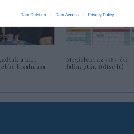
Data Deletion
Data Access
Privacy Policy
gadtuk a hírt:
Megjelent az 5787. évi
Rebbe bizalmasa
falinaptár, töltse le!