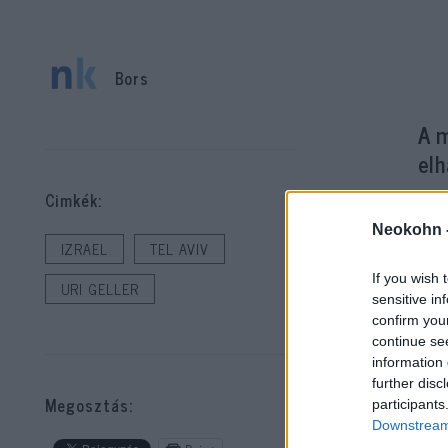
Bors
A 
el
Cimkék:
Neokohn 
IZRAEL
TEL AVIV
If you wish 
URI GELLER
sensitive in
confirm you
continue se
information 
further disc
Megosztás:
participants
— n
Downstream 