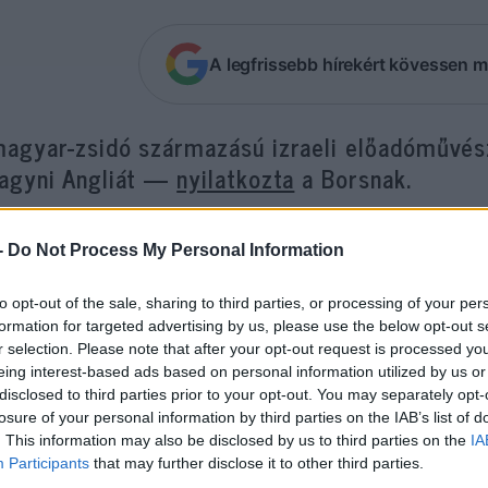
A legfrissebb hírekért kövessen m
magyar-zsidó származású izraeli előadóművész
hagyni Angliát —
nyilatkozta
a Borsnak.
-
Do Not Process My Personal Information
„Higgy magadban, keress magadnak egy él
sikerre, hiszen ha a fejedben sikerül vala
to opt-out of the sale, sharing to third parties, or processing of your per
fog. Talán ez az egész életem üzenete, ho
formation for targeted advertising by us, please use the below opt-out s
r selection. Please note that after your opt-out request is processed y
sikerének a kovácsa”
eing interest-based ads based on personal information utilized by us or
disclosed to third parties prior to your opt-out. You may separately opt-
losure of your personal information by third parties on the IAB’s list of
. This information may also be disclosed by us to third parties on the
IA
yilatkozta a 72 éves előadóművész.
Participants
that may further disclose it to other third parties.