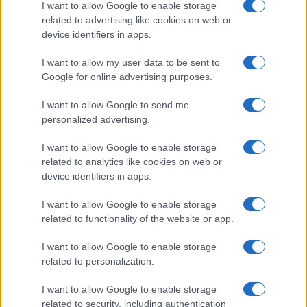
I want to allow Google to enable storage
related to advertising like cookies on web or
device identifiers in apps.
I want to allow my user data to be sent to
Google for online advertising purposes.
I want to allow Google to send me
personalized advertising.
I want to allow Google to enable storage
Tel Aviv, 2019
related to analytics like cookies on web or
Amikor egy hosszú városi séta során
device identifiers in apps.
beléptünk Arie Weiss városalapító házába,
I want to allow Google to enable storage
Tel-Avivban, és utitársaim meglátták a
related to functionality of the website or app.
falakon a 110 évvel ezelőtti képeket a
I want to allow Google to enable storage
homokdünékről, vagy a későbbieket a város
related to personalization.
1920-as, 30-as éveiről, nem egyszerűen a
hatalmas fejlődés tényét konstatálták,
I want to allow Google to enable storage
related to security, including authentication