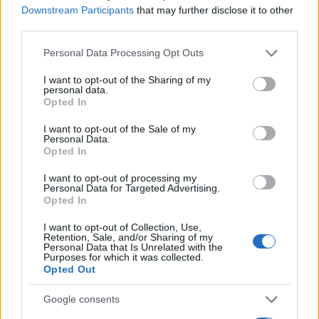
Downstream Participants
that may further disclose it to other
amit szerte a világon hirdetnek
third parties.
Izraelről.
Please note that this website/app uses one or more Google
Personal Data Processing Opt Outs
services and may gather and store information including but
not limited to your visit or usage behaviour. You may click to
I want to opt-out of the Sharing of my
personal data.
Amikor ugyanazzal a vonattal, busszal
grant or deny consent to Google and its third-party tags to
Opted In
utazunk, mint a katonák, a diákok,
use your data for below specified purposes in below Google
consent section.
ugyanabban az élelmiszerüzletben, piacon
I want to opt-out of the Sale of my
Personal Data.
vásárolunk, mint az „átlag-izraeli”, amikor
Opted In
elmegyünk Bné Brakba, hogy bepillantsunk az
I want to opt-out of processing my
ortodox város hétköznapjaiba, vagy
Personal Data for Targeted Advertising.
Opted In
Jeruzsálem szegény negyedeiben követjük
szemünkkel a kisgyerekeket, akkor más
I want to opt-out of Collection, Use,
Retention, Sale, and/or Sharing of my
értelmet nyer mindaz, amit az újságokban
Personal Data that Is Unrelated with the
Purposes for which it was collected.
addig olvastak.
Opted Out
Google consents