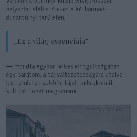
Városon kívül még kilenc világörökségi
helyszín található ezen a kétharmad-
dunántúlnyi területen.
„Ez a világ eszenciája”
— mondta egykor lelkes elfogultságában
egy barátom, a táj változatosságára utalva –
kis területen sokféle tájat, mikroklímát,
kultúrát lehet megismerni…