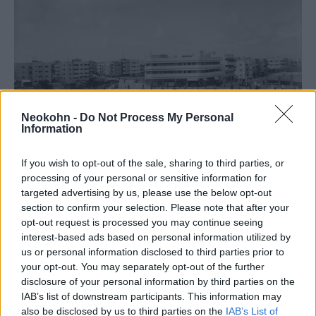
Neokohn -
Do Not Process My Personal
Information
If you wish to opt-out of the sale, sharing to third parties, or
Tel Aviv, 1938
processing of your personal or sensitive information for
Szélesebb kontextusba kerül mindaz, amit
targeted advertising by us, please use the below opt-out
section to confirm your selection. Please note that after your
korábban tudtak az országról és jónáhány
opt-out request is processed you may continue seeing
tévképzetet sikerül kisöpörni az agyukból.
interest-based ads based on personal information utilized by
us or personal information disclosed to third parties prior to
your opt-out. You may separately opt-out of the further
disclosure of your personal information by third parties on the
A személyes élmény erősebb
IAB’s list of downstream participants. This information may
minden média-hazugságnál,
also be disclosed by us to third parties on the
IAB’s List of