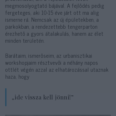
megmosolyogtató bájával. A fejlődés pedig
fergeteges, aki 10-15 éve járt ott ma alig
ismerne rá. Nemcsak az új épületekben, a
parkokban, a rendezettebb tengerparton
érezhető a gyors átalakulás, hanem az élet
minden területén.
Barátaim, ismerőseim, az urbanisztikai
workshopjaim résztvevői a néhány napos
ottlét végén azzal az elhatározással utaznak
haza, hogy
„ide vissza kell jönni!”