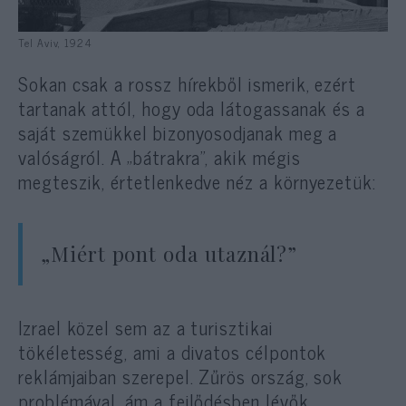
Tel Aviv, 1924
Sokan csak a rossz hírekből ismerik, ezért
tartanak attól, hogy oda látogassanak és a
saját szemükkel bizonyosodjanak meg a
valóságról. A „bátrakra”, akik mégis
megteszik, értetlenkedve néz a környezetük:
„Miért pont oda utaznál?”
Izrael közel sem az a turisztikai
tökéletesség, ami a divatos célpontok
reklámjaiban szerepel. Zűrös ország, sok
problémával, ám a fejlődésben lévők