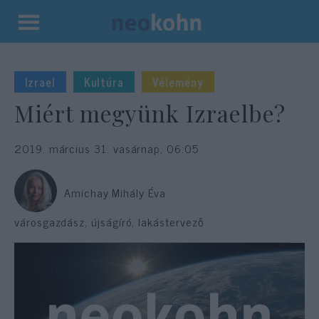
Kilépés
a
tartalomba
Izrael
Kultúra
Vélemény
Miért megyünk Izraelbe?
2019. március 31. vasárnap, 06:05
Amichay Mihály Éva
városgazdász, újságíró, lakástervező