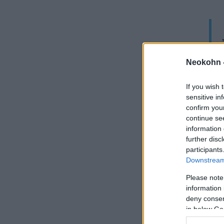
Neokohn 
If you wish 
sensitive in
confirm you
Az 
continue se
information 
és 
further disc
participants
Az
Downstream 
Please note
Abd
information 
fol
deny consent
in below Go
akk