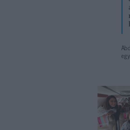
Abd
egy