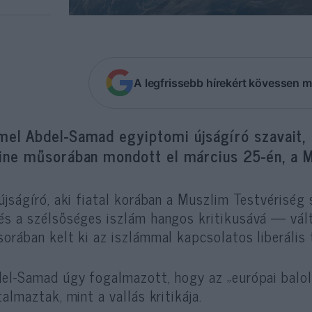
A legfrissebb hírekért kövessen m
mel Abdel-Samad egyiptomi újságíró szavait
line műsorában mondott el március 25-én, a
újságíró, aki fiatal korában a Muszlim Testvériség
s a szélsőséges iszlám hangos kritikusává — vál
orában kelt ki az iszlámmal kapcsolatos liberáli
el-Samad úgy fogalmazott, hogy az „európai balold
talmaztak, mint a vallás kritikája.