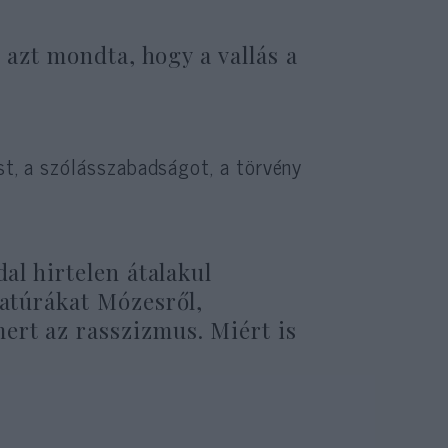
ő azt mondta, hogy a vallás a
ust, a szólásszabadságot, a törvény
dal hirtelen átalakul
katúrákat Mózesről,
ert az rasszizmus. Miért is