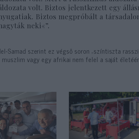
áldozata volt. Biztos jelentkezett egy állás
nyugatiak. Biztos megpróbált a társadalo
hagyták neki«”.
el-Samad szerint ez végső soron „színtiszta rassz
 muszlim vagy egy afrikai nem felel a saját életéér