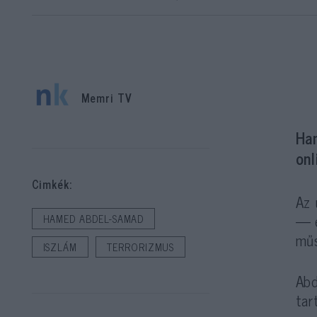
Memri TV
Ha
on
Cimkék:
Az 
— é
HAMED ABDEL-SAMAD
műs
ISZLÁM
TERRORIZMUS
Abd
tar