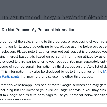
„Ha azt mondod, hogy a bevándorlóknak p
baloldal azt mondja: »Ne beszélj a bevánd
áldozatai.« Nem kritizálhatod a bevándorl
-
Do Not Process My Personal Information
vagy és iszlamofób”.
to opt-out of the sale, sharing to third parties, or processing of your per
formation for targeted advertising by us, please use the below opt-out s
r selection. Please note that after your opt-out request is processed y
újságíró úgy véli, hogy „az iszlamofóbia kifejezést
eing interest-based ads based on personal information utilized by us or
disclosed to third parties prior to your opt-out. You may separately opt-
most másról sem lehet hallani”.
losure of your personal information by third parties on the IAB’s list of
. This information may also be disclosed by us to third parties on the
IA
 „alacsony elvárások rasszizmusa”
Participants
that may further disclose it to other third parties.
 that this website/app uses one or more Google services and may gath
el-Samad arról is beszélt, hogy példának okáért ha
including but not limited to your visit or usage behaviour. You may click 
tokkal megy iskolába, rendőrt hívnak, de ha egy m
 to Google and its third-party tags to use your data for below specifi
ogle consent section.
or úgy tekintenek a jelenségre, mint „a muszlim kul