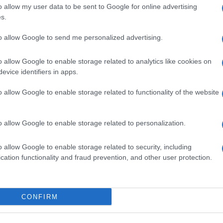
hogy a hidzsáb a nők hatalommal való felr
o allow my user data to be sent to Google for online advertising
ez?! Hogy a hidzsáb erőt adna a nőknek? 
s.
színjátékkal! És a baloldal mindent felzab
to allow Google to send me personalized advertising.
Testvériség elad neki. Hogy »elnyomotta
áldozatai vagyunk«. Egy teljes epizódot k
o allow Google to enable storage related to analytics like cookies on
jelenségnek szentelnem”
evice identifiers in apps.
o allow Google to enable storage related to functionality of the website
ette hozzá Abdel-Samad.
o allow Google to enable storage related to personalization.
legjobb áldozatok
o allow Google to enable storage related to security, including
cation functionality and fraud prevention, and other user protection.
ideó arról is szólt, hogy milyen alapon választja m
viseli. Abdel-Samad szerint a baloldal elvesztett
rt a harmadik világ népeinek ügyét képviseli.
CONFIRM