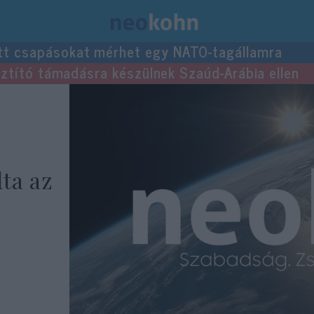
tt csapásokat mérhet egy NATO-tagállamra
usztító támadásra készülnek Szaúd-Arábia ellen
lta az