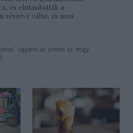
ra, és elutasították a
m részévé válni, és nem
izmus”, ugyanis az üzenet az, hogy
t.