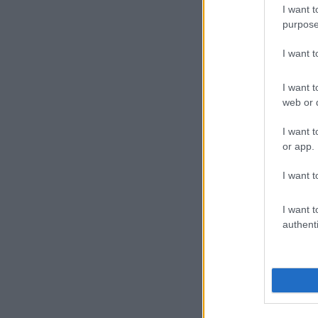
I want t
purpose
I want 
I want t
web or d
I want t
or app.
— t
I want t
A 
I want t
authenti
A v
kép
ezé