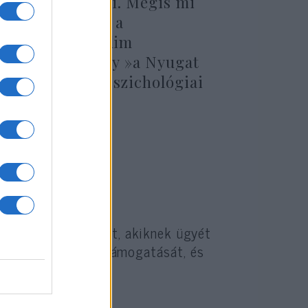
uházását jelenti. Mégis mi
A pokolba ezzel a
ál, amit a Muszlim
k vagyunk.« Hogy »a Nyugat
ellene ennek a pszichológiai
eg a baloldal azokat, akiknek ügyét
e a munkásosztály támogatását, és