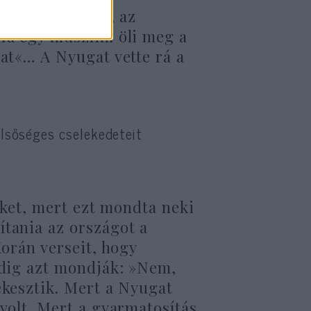
zrael áldozatai, az
 Ha egy muszlim öli meg a
zat«… A Nyugat vette rá a
zélsőséges cselekedeteit
neket, mert ezt mondta neki
ítania az országot a
Korán verseit, hogy
edig azt mondják: »Nem,
ekesztik. Mert a Nyugat
 volt. Mert a gyarmatosítás