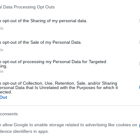
l Data Processing Opt Outs
„Ez az utálatos baloldali hozzáállás. Én ú
o opt-out of the Sharing of my personal data.
alacsony elvárások rasszizmusa.« Azt his
In
lesznek olyanok, mint ők. Úgy tekintenek 
o opt-out of the Sale of my Personal Data.
vadállatokra”.
In
to opt-out of processing my Personal Data for Targeted
ing.
újságíró úgy véli, hogy a baloldal csak azért támo
In
gatiak, és ők maguk pedig „gyűlölnek mindent, ami
o opt-out of Collection, Use, Retention, Sale, and/or Sharing
ersonal Data that Is Unrelated with the Purposes for which it
lected.
en nézeteik megegyeznek a Muszlim Testvériségge
Out
consents
„megváltoztatták a retorikájukat… Azt állí
o allow Google to enable storage related to advertising like cookies on
szabadság, az önrendelkezés és az emanci
evice identifiers in apps.