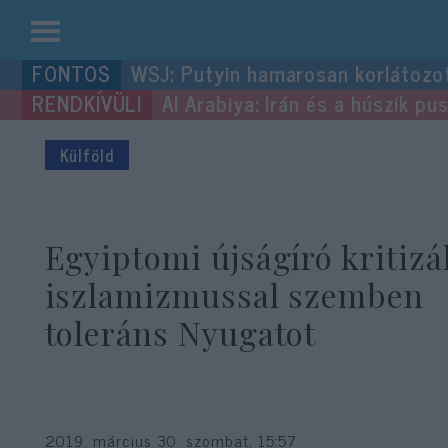
Kilépés
WSJ: Putyin hamarosan korlátozo
a
Al Arabiya: Irán és a húszik p
tartalomba
Külföld
Egyiptomi újságíró kritizá
iszlamizmussal szemben
toleráns Nyugatot
2019. március 30. szombat, 15:57