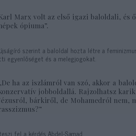
Karl Marx volt az első igazi baloldali, és 
népek ópiuma”.
újságíró szerint a baloldal hozta létre a feminizm
tti egyenlőséget és a melegjogokat.
„De ha az iszlámról van szó, akkor a balol
konzervatív jobboldallá. Rajzolhatsz kari
Jézusról, bárkiről, de Mohamedról nem, m
rasszizmus?”
eszi fel a kérdés Abdel-Samad.