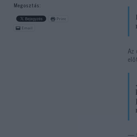
Megosztás:
Print
Email
Az 
elő
— t