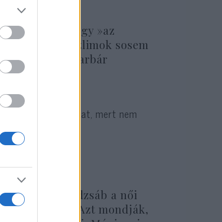
gy hívom ezt, hogy »az
zik, hogy a muszlimok sosem
ránk, mint félbarbár
gatja a bevándorlókat, mert nem
 nyugati”.
l, akik
tják, hogy a hidzsáb a női
páció jelképe. Azt mondják,