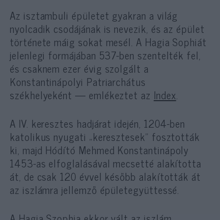
Az isztambuli épületet gyakran a világ
nyolcadik csodájának is nevezik, és az épület
története máig sokat mesél. A Hagia Sophiát
jelenlegi formájában 537-ben szentelték fel,
és csaknem ezer évig szolgált a
Konstantinápolyi Patriarchátus
székhelyeként — emlékeztet az
Index
.
A IV. keresztes hadjárat idején, 1204-ben
katolikus nyugati „keresztesek” fosztották
ki, majd Hódító Mehmed Konstantinápoly
1453-as elfoglalásával mecsetté alakította
át, de csak 120 évvel később alakították át
az iszlámra jellemző épületegyüttessé.
A Hagia Szophia ekkor vált az iszlám