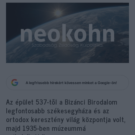
A legfrissebb hírekért kövessen minket a Google-ön!
Az épület 537-től a Bizánci Birodalom
legfontosabb székesegyháza és az
ortodox keresztény világ központja volt,
majd 1935-ben múzeummá