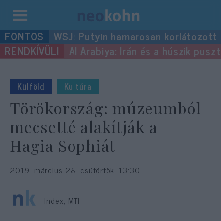
Kilépés
WSJ: Putyin hamarosan korlátozott
a
Al Arabiya: Irán és a húszik pus
tartalomba
Külföld
Kultúra
Törökország: múzeumból
mecsetté alakítják a
Hagia Sophiát
2019. március 28. csütörtök, 13:30
Index, MTI