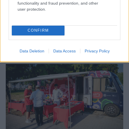
functionality and fraud prevention, and other
user protection.
Egy különleges családi járattal 140 új
alijázó érkezett Izraelbe
CONFIRM
Data Deletion
Data Access
Privacy Policy