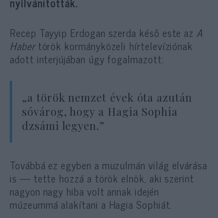
nyilvánították.
Recep Tayyip Erdogan szerda késő este az
A
Haber
török kormányközeli hírtelevíziónak
adott interjújában úgy fogalmazott:
„a török nemzet évek óta azután
sóvárog, hogy a Hagia Sophia
dzsámi legyen.”
Továbbá ez egyben a muzulmán világ elvárása
is — tette hozzá a török elnök, aki szerint
nagyon nagy hiba volt annak idején
múzeummá alakítani a Hagia Sophiát.