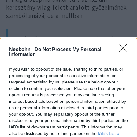
keresztény világ felett aratott győzelmének
szimbólumává, de a múltban
az épületet mindig tisztelettel
kezelték a szultánok.
Neokohn -
Do Not Process My Personal
Information
If you wish to opt-out of the sale, sharing to third parties, or
Továbbá nevét is megtartották, csak
processing of your personal or sensitive information for
törökösen
Ayasofya-
nak kezdték nevezni.
targeted advertising by us, please use the below opt-out
section to confirm your selection. Please note that after your
opt-out request is processed you may continue seeing
Az Oszmán Birodalom bukását követően
interest-based ads based on personal information utilized by
Kemál Atatürk a szekularizáció nevében
us or personal information disclosed to third parties prior to
megtiltotta az imádságot a Hagia Sophiában,
your opt-out. You may separately opt-out of the further
disclosure of your personal information by third parties on the
amit 1935-ben múzeummá nyilvánítottak.
IAB’s list of downstream participants. This information may
also be disclosed by us to third parties on the
IAB’s List of