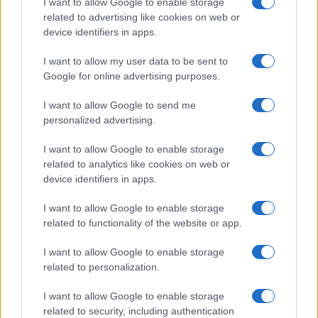
I want to allow Google to enable storage
related to advertising like cookies on web or
Erdogan bejelentése szerint az átalakítására
device identifiers in apps.
a Törökországban március 31-re kitűzött
helyhatósági választásokat követően
I want to allow my user data to be sent to
Google for online advertising purposes.
kerülhet sor majd — derül ki az MTI írásából.
I want to allow Google to send me
personalized advertising.
I want to allow Google to enable storage
related to analytics like cookies on web or
device identifiers in apps.
I want to allow Google to enable storage
related to functionality of the website or app.
I want to allow Google to enable storage
related to personalization.
I want to allow Google to enable storage
related to security, including authentication