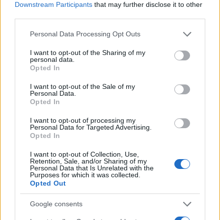
Isztambul polgármestereként Erdogan
Downstream Participants
that may further disclose it to other
third parties.
egyszer már előállt ötletével, de a
kilencvenes években még óriási volt az
Please note that this website/app uses one or more Google
Personal Data Processing Opt Outs
services and may gather and store information including but
ellenállás felvetésével szemben, hiszen sokak
not limited to your visit or usage behaviour. You may click to
I want to opt-out of the Sharing of my
számára a Hagia Sophia egyben a szekuláris
personal data.
grant or deny consent to Google and its third-party tags to
Opted In
török köztársaság jelképének is számított.
use your data for below specified purposes in below Google
consent section.
I want to opt-out of the Sale of my
Personal Data.
A kritikus hangokkal szemben az elnök azzal
Opted In
érvelt, hogy
I want to opt-out of processing my
Personal Data for Targeted Advertising.
Opted In
„amikor a jeruzsálemi al-Aksza
I want to opt-out of Collection, Use,
Retention, Sale, and/or Sharing of my
mecsetet támadták, akkor senki
Personal Data that Is Unrelated with the
Purposes for which it was collected.
nem emelte fel a szavát a
Opted Out
pusztítás ellen.”
Google consents