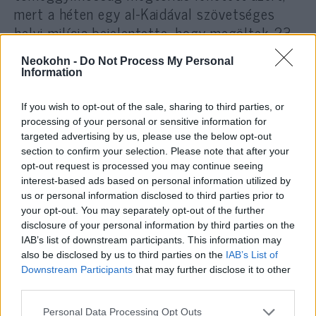
mert a héten egy al-Kaidával szövetséges
helyi milícia bejelentette, hogy megöltek 23
mali katonát. Azt állították, hogy azért
Neokohn -
Do Not Process My Personal
támadtak a mali hadsereg tagjaira, mert a
Information
katonaság megtámadta fegyvereseiket és a
fulanikat.
If you wish to opt-out of the sale, sharing to third parties, or
processing of your personal or sensitive information for
targeted advertising by us, please use the below opt-out
Az al-Kaida és a vele szövetséges fegyveres
section to confirm your selection. Please note that after your
csoportok igyekeznek felszítani és
opt-out request is processed you may continue seeing
interest-based ads based on personal information utilized by
kihasználni az etnikai feszültségeket Maliban,
us or personal information disclosed to third parties prior to
Nigerben és Burkina Fasóban. Maliban 2013-
your opt-out. You may separately opt-out of the further
ban a francia hadsereg avetkozott be, hogy
disclosure of your personal information by third parties on the
megakadályozza a szélsőségesek
IAB’s list of downstream participants. This information may
also be disclosed by us to third parties on the
IAB’s List of
térhódítását. A fegyveres milíciák azóta
Downstream Participants
that may further disclose it to other
újraszervezték magukat, és ismét egyre
third parties.
nagyobb a befolyásuk Mali középső és északi
Please note that this website/app uses one or more Google
Personal Data Processing Opt Outs