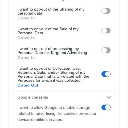
részén.
services and may gather and store information including but
not limited to your visit or usage behaviour. You may click to
I want to opt-out of the Sharing of my
personal data.
grant or deny consent to Google and its third-party tags to
Opted In
use your data for below specified purposes in below Google
consent section.
I want to opt-out of the Sale of my
Personal Data.
Opted In
I want to opt-out of processing my
Personal Data for Targeted Advertising.
Opted In
I want to opt-out of Collection, Use,
Retention, Sale, and/or Sharing of my
Personal Data that Is Unrelated with the
Purposes for which it was collected.
Opted Out
Google consents
I want to allow Google to enable storage
related to advertising like cookies on web or
Lesújtva fogadtuk a hírt: meghalt a Rebbe
device identifiers in apps.
bizalmasa