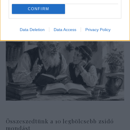
CONFIRM
Data Deletion
Data Access
Privacy Policy
Összeszedtünk a 10 legbölcsebb zsidó
mondást