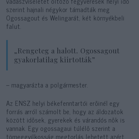
vadászviseletet öltöző fegyveresek helyi idő
szerint hajnali négykor támadták meg
Ogossagout és Welingarát, két környékbeli
falut.
„Rengeteg a halott. Ogossagout
gyakorlatilag kiirtották”
– magyarázta a polgármester.
Az ENSZ helyi békefenntartói erőinél egy
forrás arról számolt be, hogy az áldozatok
között idősek, gyerekek és várandós nők is
vannak. Egy ogossagaui túlélő szerint a
tömeggyilkosság megtorlás lehetett azért,