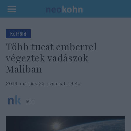
Kilépés
a
tartalomba
Külföld
Több tucat emberrel
végeztek vadászok
Maliban
2019. március 23. szombat, 19:45
MTI