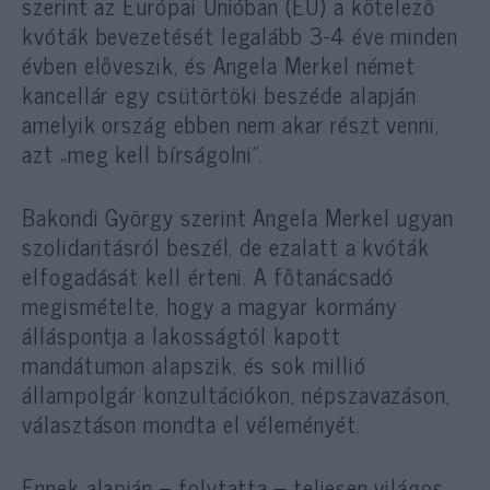
szerint az Európai Unióban (EU) a kötelező
kvóták bevezetését legalább 3-4 éve minden
évben előveszik, és Angela Merkel német
kancellár egy csütörtöki beszéde alapján
amelyik ország ebben nem akar részt venni,
azt „meg kell bírságolni”.
Bakondi György szerint Angela Merkel ugyan
szolidaritásról beszél, de ezalatt a kvóták
elfogadását kell érteni. A főtanácsadó
megismételte, hogy a magyar kormány
álláspontja a lakosságtól kapott
mandátumon alapszik, és sok millió
állampolgár konzultációkon, népszavazáson,
választáson mondta el véleményét.
Ennek alapján – folytatta – teljesen világos,