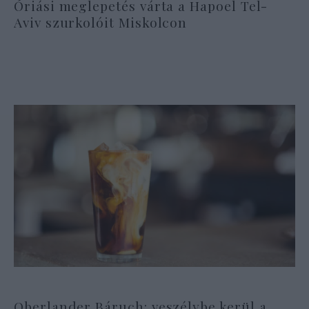
Óriási meglepetés várta a Hapoel Tel-
Aviv szurkolóit Miskolcon
Oberlander Báruch: veszélybe kerül a