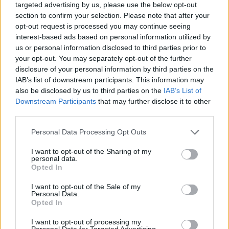
konferenciájáról is, és azt mondta:
targeted advertising by us, please use the below opt-out
section to confirm your selection. Please note that after your
opt-out request is processed you may continue seeing
interest-based ads based on personal information utilized by
ez a migrációt sokoldalúan
us or personal information disclosed to third parties prior to
your opt-out. You may separately opt-out of the further
elemző, értékelő, különböző
disclosure of your personal information by third parties on the
aspektusait bemutató
IAB’s list of downstream participants. This information may
előadássorozat tudósok, közéleti
also be disclosed by us to third parties on the
IAB’s List of
Downstream Participants
that may further disclose it to other
emberek részvételével. Arról
third parties.
szól, hogy a tudomány és a
Please note that this website/app uses one or more Google
Personal Data Processing Opt Outs
gyakorlatban politizálók
services and may gather and store information including but
véleményét lehessen összegezni,
not limited to your visit or usage behaviour. You may click to
I want to opt-out of the Sharing of my
personal data.
grant or deny consent to Google and its third-party tags to
ami talán segíti majd a
Opted In
use your data for below specified purposes in below Google
döntéshozókat. Ezen a fórumon a
consent section.
I want to opt-out of the Sale of my
tapasztalatokról és esetleg a
Personal Data.
Opted In
prognózisokról beszélnek.
I want to opt-out of processing my
Personal Data for Targeted Advertising.