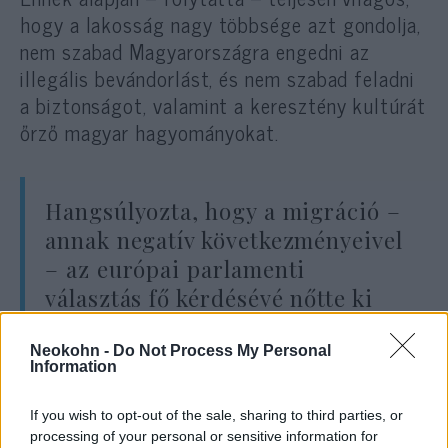
hogy a lakosság nagy többsége azt gondolja,
nem szabad Magyarországra engedni az
illegális bevándorlást, és nem szabad feladni
a biztonságot, valamint a keresztény kultúrát
őrző magyar hagyományokat.
Hangsúlyozta, hogy a migráció –
annak negatív következményeivel
– az európai parlamenti
választás fő kérdésévé nőtte ki
magát.
Neokohn -
Do Not Process My Personal
Information
Bakondi Györgyöt kérdezték a Mathias
If you wish to opt-out of the sale, sharing to third parties, or
Corvinus Collegium budapesti migrációs
processing of your personal or sensitive information for