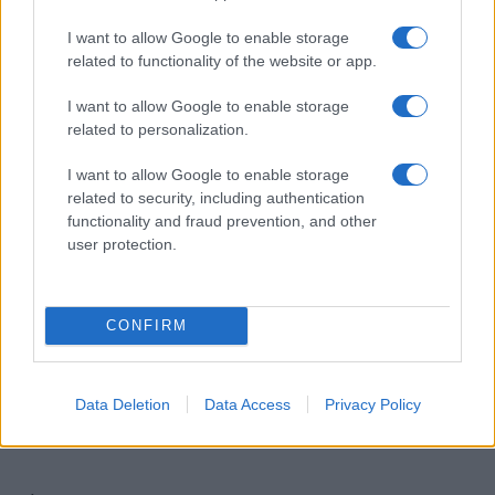
Egy különleges családi járattal 140 új
alijázó érkezett Izraelbe
I want to allow Google to enable storage
related to functionality of the website or app.
I want to allow Google to enable storage
related to personalization.
I want to allow Google to enable storage
related to security, including authentication
functionality and fraud prevention, and other
user protection.
CONFIRM
Data Deletion
Data Access
Privacy Policy