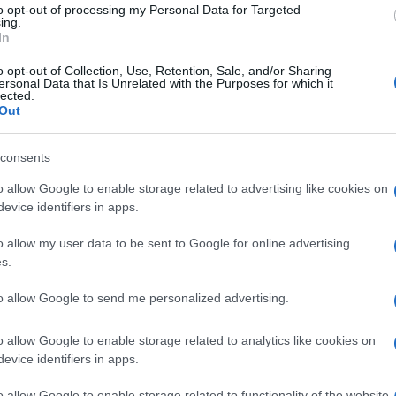
to opt-out of processing my Personal Data for Targeted
ing.
In
en a helyzetben nem „utópikusnak tűnő” EU-s szin
o opt-out of Collection, Use, Retention, Sale, and/or Sharing
ersonal Data that Is Unrelated with the Purposes for which it
atalok kiépítésével kell foglalkozni – utasította
lected.
Out
aslatait.
consents
EU működését tekintve azt az elvet érdemes követ
azokat tartsuk is be”. A költségvetési politikában
o allow Google to enable storage related to advertising like cookies on
evice identifiers in apps.
állapodással összefüggésben, vagy éppen a jogálla
 csupán hitelességünket veszélyezteti, hanem e
o allow my user data to be sent to Google for online advertising
poszlopait is” – fejtette ki Sebastian Kurz.
s.
to allow Google to send me personalized advertising.
zátette: az EU lehetséges jövőjéről az Európai Biz
gatókönyv közül azt kellene követni, amely a „ke
o allow Google to enable storage related to analytics like cookies on
l, vagyis
evice identifiers in apps.
o allow Google to enable storage related to functionality of the website