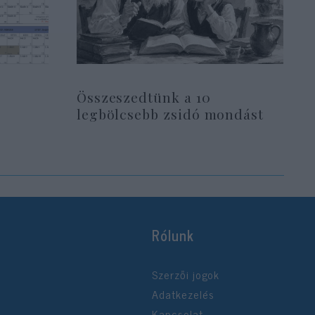
Összeszedtünk a 10
legbölcsebb zsidó mondást
Rólunk
Szerzői jogok
Adatkezelés
Kapcsolat