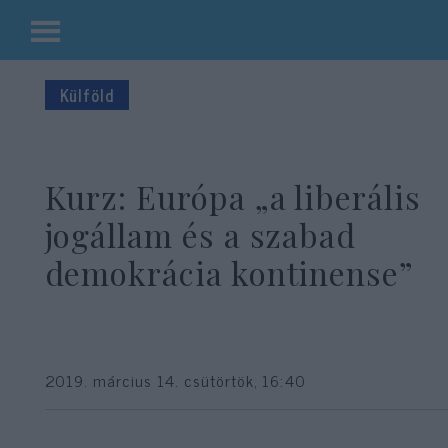
Kilépés
a
Külföld
tartalomba
Kurz: Európa „a liberális
jogállam és a szabad
demokrácia kontinense”
2019. március 14. csütörtök, 16:40