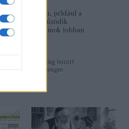
agy kérdésekben, például a
ában, és visszahúzódik
k vagy a tagállamok jobban
ni kell az egyhangúlag hozott
ge miatt gyakran nemigen