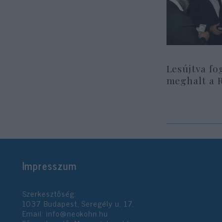
Lesújtva fo
meghalt a 
Impresszum
Szerkesztőség:
1037 Budapest, Seregély u. 17.
Email:
info@neokohn.hu