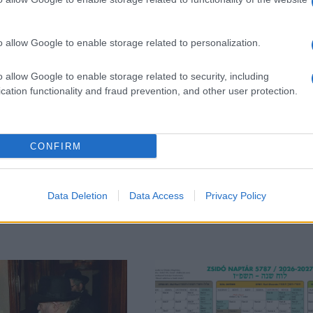
olyan EU-ra van szükség, amely „erős a n
o allow Google to enable storage related to personalization.
külső határok védelmében és a külpolitik
azokban a kérdésekben, amelyeket a régió
o allow Google to enable storage related to security, including
el tudnak rendezni”.
cation functionality and fraud prevention, and other user protection.
ülpolitikával kapcsolatban aláhúzta, hogy szakíta
CONFIRM
tések rendszerével, mert az érdekek különbözősé
etséges valamennyi tagállam teljes egyetértése.
Data Deletion
Data Access
Privacy Policy