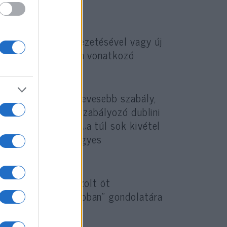
tű minimálbér bevezetésével vagy új
 el Emmanuel Macron vonatkozó
ni, hogy „legyen kevesebb szabály,
, a menekültügyet szabályozó dublini
miságot illetően „a túl sok kivétel
gyüttműködésünk egyes
ottság által felvázolt öt
vesebbet hatékonyabban” gondolatára