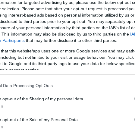
eményszabadság, jogállamiság és jólét, amelyben él
formation for targeted advertising by us, please use the below opt-out s
r selection. Please note that after your opt-out request is processed y
eing interest-based ads based on personal information utilized by us or
EU keleti és déli szomszédságában mindez sok embe
disclosed to third parties prior to your opt-out. You may separately opt-
ülvevő világban az is látszik, hogy a gazdasági, 
losure of your personal information by third parties on the IAB’s list of
ad előre, a gazdasági verseny pedig egyre inkább gl
. This information may also be disclosed by us to third parties on the
IA
Participants
that may further disclose it to other third parties.
szabadság és a demokrácia standardjait” továbbra 
 that this website/app uses one or more Google services and may gath
including but not limited to your visit or usage behaviour. You may click 
ovációban és a növekedésben már nem vagyunk mérv
 to Google and its third-party tags to use your data for below specifi
melve, hogy Kína „szuperhatalommá” és a világ el
ogle consent section.
észen más társadalmi modellt” követ, mint Európa,
ngapúr és Izrael olyan iramban fejlődik, amely ré
l Data Processing Opt Outs
o opt-out of the Sharing of my personal data.
astian Kurz figyelmeztetett:
In
o opt-out of the Sale of my Personal Data.
„ha elveszítjük versenyképességünket, koc
In
szociális hálónkat, társadalmunk két alapp