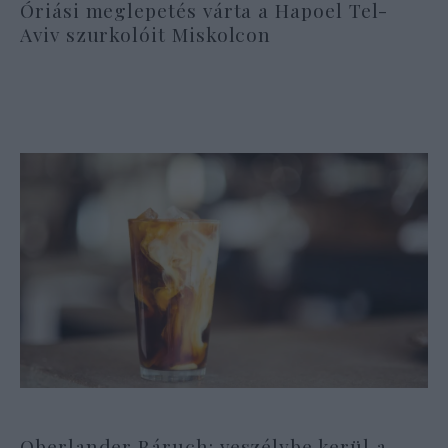
Óriási meglepetés várta a Hapoel Tel-
Aviv szurkolóit Miskolcon
Oberlander Báruch: veszélybe kerül a