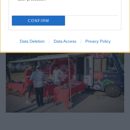
Egy különleges családi járattal 140 új
alijázó érkezett Izraelbe
CONFIRM
Data Deletion
Data Access
Privacy Policy