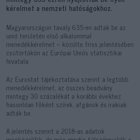
kérelmet a nemzeti hatóságokhoz.
Magyarországon tavaly 635-en adtak be az
unió területén első alkalommal
menedékkérelmet – közölte friss jelentésében
csütörtökön az Európai Uniós statisztikai
hivatala.
Az Eurostat tájékoztatása szerint a legtöbb
menedékkérelmet, az összes beadvány
mintegy 30 százalékát a korábbi évekhez
hasonlóan főként szírek, afgánok és irakiak
adták be.
A jelentés szerint a 2018-as adatok
megközelítik, de még mindig túlszárnyalják a