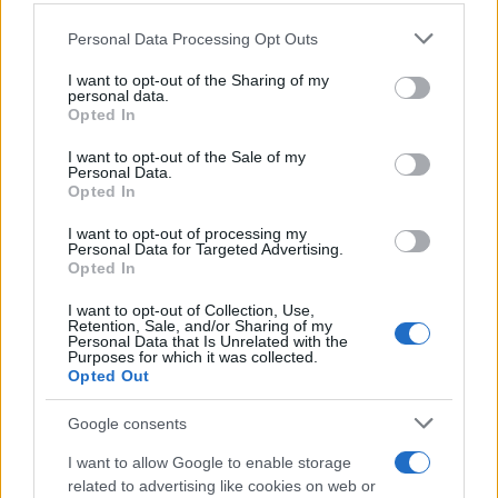
százalékos volt.
Please note that this website/app uses one or more Google
Personal Data Processing Opt Outs
Lakosságszámhoz viszonyítva a legmagasabb
services and may gather and store information including but
not limited to your visit or usage behaviour. You may click to
I want to opt-out of the Sharing of my
számban Cipruson, a legalacsonyabb arányban
personal data.
grant or deny consent to Google and its third-party tags to
Opted In
Szlovákiában adtak be menedékjog iránti
use your data for below specified purposes in below Google
kérelmet. Ez az arány az unió egészében
consent section.
I want to opt-out of the Sale of my
Personal Data.
egymillió lakosra vetítve 1133 embert
Opted In
jelentett 2018-ban, míg Magyarország
I want to opt-out of processing my
esetében 63 főt.
Personal Data for Targeted Advertising.
Opted In
Az Eurostat jelentéséből kiderült továbbá,
I want to opt-out of Collection, Use,
Retention, Sale, and/or Sharing of my
hogy Magyarországon 2018-ban 635-en
Personal Data that Is Unrelated with the
Purposes for which it was collected.
adtak be az unió területén első alkalommal
Opted Out
menedékkérelmet. Ez a szám 2017-ben 3115
volt, ami 80 százalékos csökkenést jelent. A
Google consents
magyarországi kérelmezők közül 270
I want to allow Google to enable storage
jelentkező afganisztáni, 215 iraki, 50 pedig
related to advertising like cookies on web or