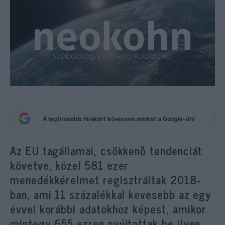
A legfrissebb hírekért kövessen minket a Google-ön!
Az EU tagállamai, csökkenő tendenciát
követve, közel 581 ezer
menedékkérelmet regisztráltak 2018-
ban, ami 11 százalékkal kevesebb az egy
évvel korábbi adatokhoz képest, amikor
mintegy 655 ezren nyújtottak be ilyen