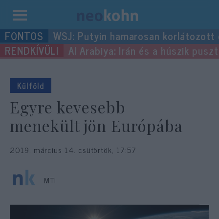
Kilépés
WSJ: Putyin hamarosan korlátozott
a
Al Arabiya: Irán és a húszik pus
tartalomba
Külföld
Egyre kevesebb
menekült jön Európába
2019. március 14. csütörtök, 17:57
MTI