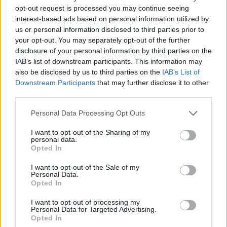
biztonságpolitikai konferencián (MSC) a
opt-out request is processed you may continue seeing
NATO afganisztáni küldetésével
interest-based ads based on personal information utilized by
us or personal information disclosed to third parties prior to
kapcsolatban leszögezte: továbbra is
your opt-out. You may separately opt-out of the further
valamennyi misszió alapelve, hogy
disclosure of your personal information by third parties on the
IAB’s list of downstream participants. This information may
also be disclosed by us to third parties on the
IAB’s List of
Downstream Participants
that may further disclose it to other
„együtt vonultunk be és együtt
third parties.
vonulunk ki”.
Please note that this website/app uses one or more Google
Personal Data Processing Opt Outs
services and may gather and store information including but
not limited to your visit or usage behaviour. You may click to
I want to opt-out of the Sharing of my
personal data.
Németország 1300 katonával járul hozzá a
grant or deny consent to Google and its third-party tags to
Opted In
NATO afganisztáni missziójához, amelynek
use your data for below specified purposes in below Google
consent section.
célja az afgán biztonsági erők kiképzése.
I want to opt-out of the Sale of my
Personal Data.
Opted In
Az Afganisztáni Újjáépítést Felügyelő
I want to opt-out of processing my
Personal Data for Targeted Advertising.
Szervezetnek (SIGAR) az év elején kiadott
Opted In