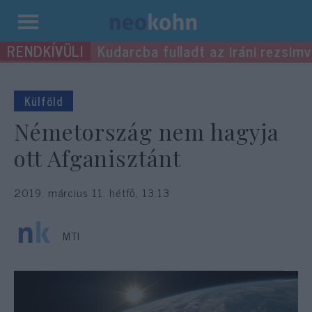
Kilépés
Kudarcba fulladt az iráni rezsimv
a
tartalomba
Külföld
Németország nem hagyja
ott Afganisztánt
2019. március 11. hétfő, 13:13
MTI