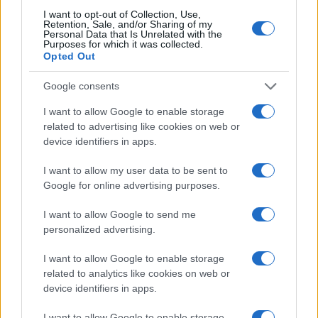
jelentése szerint az országot egykor irányító
I want to opt-out of Collection, Use,
tálibok Afganisztánnak mintegy felét tartják
Retention, Sale, and/or Sharing of my
újra ellenőrzésük alatt.
Personal Data that Is Unrelated with the
Purposes for which it was collected.
Opted Out
Afganisztán több tartományában
Google consents
I want to allow Google to enable storage
related to advertising like cookies on web or
feltűntek az Iszlám Állam
device identifiers in apps.
terrorszervezet dzsihadistái is,
I want to allow my user data to be sent to
Google for online advertising purposes.
akik legutóbb a március elején elkövetett,
I want to allow Google to send me
tizenhat halálos áldozatot követelő
personalized advertising.
dzsalalábádi merénylet elkövetőjeként
I want to allow Google to enable storage
jelentkeztek.
related to analytics like cookies on web or
device identifiers in apps.
I want to allow Google to enable storage