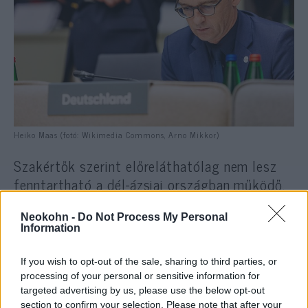
Heiko Maas (fotó: Wikimedia Commons, Arno Mikkor)
Szakértők szerint előreláthatólag nem lesz
fenntartható a dél-ázsiai országban működő,
Resolute Support fedőnevű NATO-misszió a
gerincét adó amerikai kontingens légi- és
Neokohn -
Do Not Process My Personal
Information
csapatszállítási kapacitása nélkül.
If you wish to opt-out of the sale, sharing to third parties, or
Ursula von der Leyen német védelmi miniszter
processing of your personal or sensitive information for
targeted advertising by us, please use the below opt-out
a februárban tartott müncheni nemzetközi
section to confirm your selection. Please note that after your