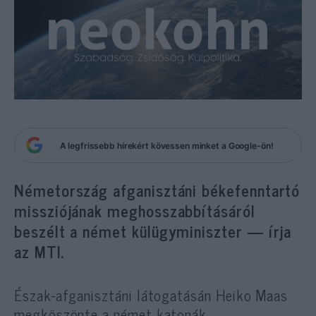
A legfrissebb hírekért kövessen minket a Google-ön!
Németország afganisztáni békefenntartó
missziójának meghosszabbításáról
beszélt a német külügyminiszter — írja
az MTI.
Észak-afganisztáni látogatásán Heiko Maas
megköszönte a német katonák