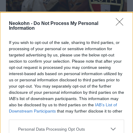
Neokohn -
Do Not Process My Personal
Information
Egyiptomi katonák külföldi bevetésen 2007-ben (fotó: U. S. Department
If you wish to opt-out of the sale, sharing to third parties, or
of Defense)
processing of your personal or sensitive information for
targeted advertising by us, please use the below opt-out
A Sínai-félszigeten azóta szaporodtak meg a
section to confirm your selection. Please note that after your
terrorcselekmények, hogy a Muzulmán
opt-out request is processed you may continue seeing
interest-based ads based on personal information utilized by
Testvériség mozgalomhoz tartozó,
us or personal information disclosed to third parties prior to
demokratikusan megválasztott Mohamed
your opt-out. You may separately opt-out of the further
Murszi államfőt 2013-ban a hadsereg
disclosure of your personal information by third parties on the
elmozdította a hatalomból.
IAB’s list of downstream participants. This information may
also be disclosed by us to third parties on the
IAB’s List of
Downstream Participants
that may further disclose it to other
A térségben ezt követően fegyveres harcot
third parties.
indító iszlamista szervezet 2014-ben
Please note that this website/app uses one or more Google
Personal Data Processing Opt Outs