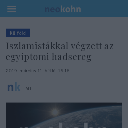
Kilépés
a
tartalomba
Külföld
Iszlamistákkal végzett az
egyiptomi hadsereg
2019. március 11. hétfő, 16:16
MTI