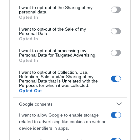
services and may gather and store information including but
not limited to your visit or usage behaviour. You may click to
I want to opt-out of the Sharing of my
personal data.
grant or deny consent to Google and its third-party tags to
hűséget fogadott az Iszlám
Opted In
use your data for below specified purposes in below Google
Államnak,
consent section.
I want to opt-out of the Sale of my
Personal Data.
Opted In
és felvette a Vilájat Sínai (Sínai Tartomány)
I want to opt-out of processing my
Personal Data for Targeted Advertising.
nevet.
Opted In
I want to opt-out of Collection, Use,
Az elnöki posztot Murszi hatalmának
Retention, Sale, and/or Sharing of my
Personal Data that Is Unrelated with the
megdöntése után elfoglaló Abdel-Fattáh esz-
Purposes for which it was collected.
Opted Out
Szíszi tavaly februárban hirdette meg a
„Sínai-2018″ nevű terrorelhárító
Google consents
hadműveletet, amelynek során —
I want to allow Google to enable storage
hírügynökségi összesítés szerint — eddig
related to advertising like cookies on web or
mintegy 850 dzsihadistát öltek meg, és 35
device identifiers in apps.
katona vesztette életét.