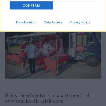
CONFIRM
Data Deletion
Data Access
Privacy Policy
Óriási meglepetés várta a Hapoel Tel-
Aviv szurkolóit Miskolcon