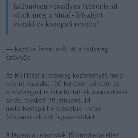
különösen veszélyes terroristát
öltek meg a Sínai-félsziget
északi és középső részén”
— közölte Tamer ar-Rifáí, a hadsereg
szóvivője.
Az MTI idézi a hadsereg közleményét, mely
szerint legalább 100 körözött bűnözőt és
szélsőségest is letartóztattak a rajtaütések
során, továbbá 38 járművet, 14
motorkerékpárt elkoboztak, illetve
felszámoltak két fegyverraktárt.
A légierő a terroristák 15 búvóhelye ellen