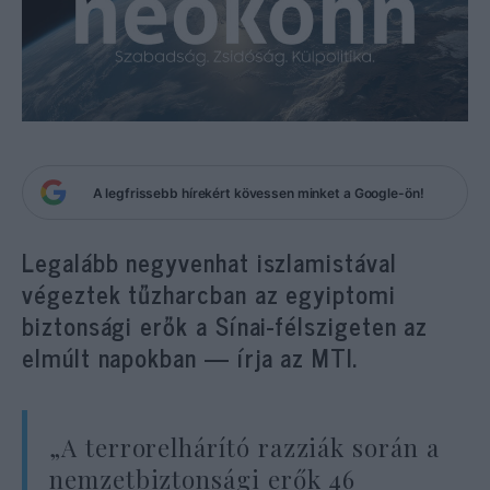
A legfrissebb hírekért kövessen minket a Google-ön!
Legalább negyvenhat iszlamistával
végeztek tűzharcban az egyiptomi
biztonsági erők a Sínai-félszigeten az
elmúlt napokban — írja az MTI.
„A terrorelhárító razziák során a
nemzetbiztonsági erők 46