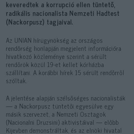
keveredtek a korrupció ellen tüntető,
radikális nacionalista Nemzeti Hadtest
(Nackorpusz) tagjaival.
A
z UNIAN hírügynökség az országos
rendőrség honlapján megjelent információra
hivatkozó
közleménye szerint a sérült
rendőrök közül 19-et kellet kórházba
szállítani. A korábbi hírek 15 sérült rendőrről
szóltak.
A jelentése alapján szélsőséges nacionalisták
— a Nackorpusz tüntetői egyesülve egy
másik szervezet, a Nemzeti Osztagok
(Nacionalni Druzsini) aktivistáival — előbb
Kijevben demonstráltak, és az elnöki hivatal