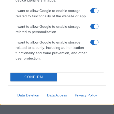
biztosításáért mind a kampány ideje alatt,
device identifiers in apps.
mind pedig a március 31-i elnökválasztás
I want to allow Google to enable storage
napján.
related to functionality of the website or app.
I want to allow Google to enable storage
related to personalization.
I want to allow Google to enable storage
related to security, including authentication
functionality and fraud prevention, and other
user protection.
CONFIRM
Data Deletion
Data Access
Privacy Policy