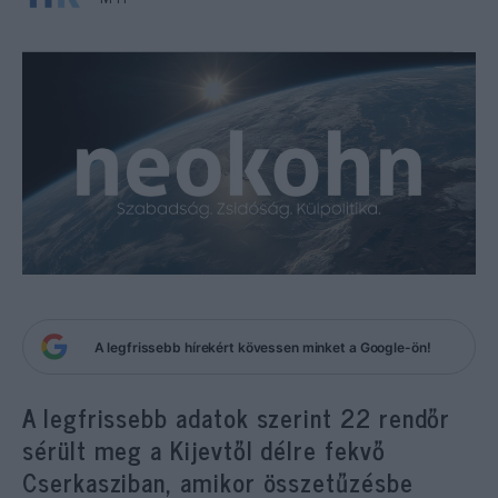
A legfrissebb hírekért kövessen minket a Google-ön!
A legfrissebb adatok szerint 22 rendőr
sérült meg a Kijevtől délre fekvő
Cserkasziban, amikor összetűzésbe