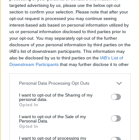
beszállítóknak, utóbbiak között a
targeted advertising by us, please use the below opt-out
közvetlenül az államfő alá rendelt
section to confirm your selection. Please note that after your
Nemzetbiztonsági és Védelmi Tanács (RNBO)
opt-out request is processed you may continue seeing
helyettes vezetője fiának.
interest-based ads based on personal information utilized by
us or personal information disclosed to third parties prior to
your opt-out. You may separately opt-out of the further
A botrány komoly társadalmi visszhangot
disclosure of your personal information by third parties on the
váltott ki Ukrajnában. Általánosságban nagy
IAB’s list of downstream participants. This information may
also be disclosed by us to third parties on the
IAB’s List of
tisztelet övezi a Donyec-medencei
Downstream Participants
that may further disclose it to other
konfliktusban a hazát védő ukrán katonákat,
third parties.
és a lakosság a háborúra való tekintettel azt
Please note that this website/app uses one or more Google
Personal Data Processing Opt Outs
is elfogadta, hogy az államnak magasak a
services and may gather and store information including but
katonai kiadásai. Mindezek miatt különösen
not limited to your visit or usage behaviour. You may click to
I want to opt-out of the Sharing of my
personal data.
nagy bűnnek számít lopni a hadseregtől.
grant or deny consent to Google and its third-party tags to
Opted In
use your data for below specified purposes in below Google
Noha Porosenko személyesen nem érintett a
consent section.
I want to opt-out of the Sale of my
korrupciós botrányban, komoly
Personal Data.
Opted In
presztízsveszteséget jelent számára, hogy ő,
aki kampányában magát az erős hadsereg
I want to opt-out of processing my