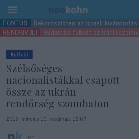
Kilépés
Rekordszinten az izraeli kivándorlás
a
Kudarcba fulladt az iráni rezsimv
tartalomba
Külföld
Szélsőséges
nacionalistákkal csapott
össze az ukrán
rendőrség szombaton
2019. március 10. vasárnap, 18:07
MTI