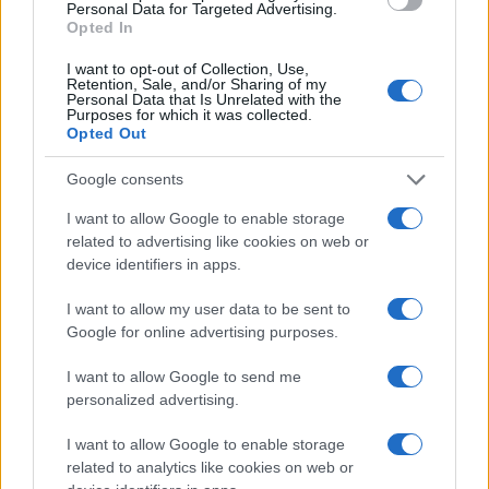
Personal Data for Targeted Advertising.
megteremtőjeként diszponálta, eltűrte, hogy
Opted In
évekig nyerészkedjenek a hadiipari
I want to opt-out of Collection, Use,
beszerzéseken.
Retention, Sale, and/or Sharing of my
Personal Data that Is Unrelated with the
Purposes for which it was collected.
Opted Out
Arszen Avakov belügyminiszter közben
vasárnap azzal az intelemmel fordult a
Google consents
„valódi hazafiakhoz”, hogy elsősorban az
I want to allow Google to enable storage
ország érdekeit tartsák szem előtt, és ne
related to advertising like cookies on web or
engedjék eluralkodni a gyűlöletet és a káoszt.
device identifiers in apps.
Kijelentette, hogy a korrupció felett érzett
I want to allow my user data to be sent to
„igazságos harag” nem igazolhat más
Google for online advertising purposes.
bűncselekményeket. Ezért leszögezte, hogy a
törvény szerint felelősségre lesznek vonva a
I want to allow Google to send me
personalized advertising.
rendbontások résztvevői. Avakov korábban
már több ízben kinyilvánította, hogy az alá
I want to allow Google to enable storage
rendelt erők mindent megtesznek a rend
related to analytics like cookies on web or