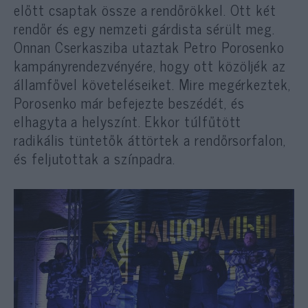
előtt csaptak össze a rendőrökkel. Ott két
rendőr és egy nemzeti gárdista sérült meg.
Onnan Cserkasziba utaztak Petro Porosenko
kampányrendezvényére, hogy ott közöljék az
államfővel követeléseiket. Mire megérkeztek,
Porosenko már befejezte beszédét, és
elhagyta a helyszínt. Ekkor túlfűtött
radikális tüntetők áttörtek a rendőrsorfalon,
és feljutottak a színpadra.