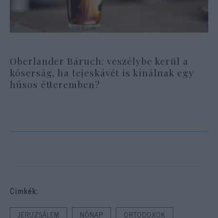
Oberlander Báruch: veszélybe kerül a
kóserság, ha tejeskávét is kínálnak egy
húsos étteremben?
Cimkék:
JERUZSÁLEM
NŐNAP
ORTODOXOK