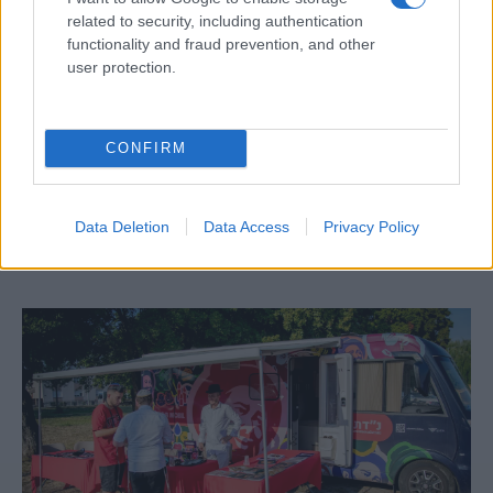
related to security, including authentication
functionality and fraud prevention, and other
user protection.
Egy különleges családi járattal 140 új
CONFIRM
alijázó érkezett Izraelbe
Data Deletion
Data Access
Privacy Policy