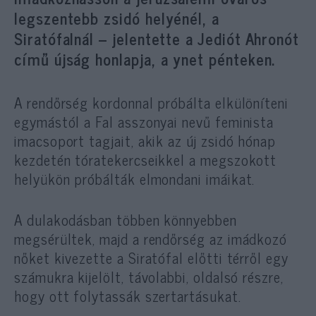
legszentebb zsidó helyénél, a
Siratófalnál – jelentette a Jediót Ahronót
című újság honlapja, a ynet pénteken.
A rendőrség kordonnal próbálta elkülöníteni
egymástól a Fal asszonyai nevű feminista
imacsoport tagjait, akik az új zsidó hónap
kezdetén tóratekercseikkel a megszokott
helyükön próbálták elmondani imáikat.
A dulakodásban többen könnyebben
megsérültek, majd a rendőrség az imádkozó
nőket kivezette a Siratófal előtti térről egy
számukra kijelölt, távolabbi, oldalsó részre,
hogy ott folytassák szertartásukat.