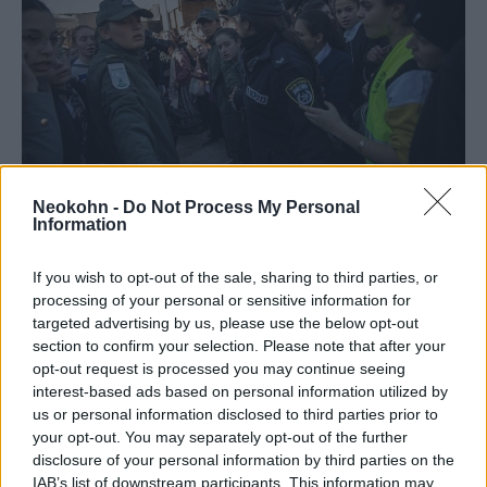
Neokohn -
Do Not Process My Personal
Fotó: The Times of Israel
Information
Az ultraortodoxok tiltakozását a helyi média
If you wish to opt-out of the sale, sharing to third parties, or
szerint éppen a harmincadik évforduló
processing of your personal or sensitive information for
ünnepsége okozta, és nem a véletlenül éppen
targeted advertising by us, please use the below opt-out
section to confirm your selection. Please note that after your
erre a napra, a második Adar hónap első
opt-out request is processed you may continue seeing
napjára eső nemzetközi nőnap.
interest-based ads based on personal information utilized by
us or personal information disclosed to third parties prior to
your opt-out. You may separately opt-out of the further
Az Izraelben vallási monopóliummal
disclosure of your personal information by third parties on the
rendelkező ultraortodoxok nem tekintik a
IAB’s list of downstream participants. This information may