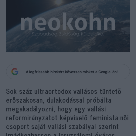
A legfrissebb hírekért kövessen minket a Google-ön!
Sok száz ultraortodox vallásos tüntető
erőszakosan, dulakodással próbálta
megakadályozni, hogy egy vallási
reformirányzatot képviselő feminista női
csoport saját vallási szabályai szerint
imádkozhasson a jeruzsálemi óváros