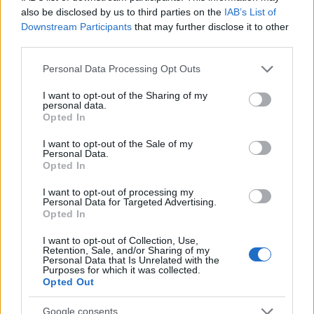
judaizmus legitim képviselőinek a másféle
also be disclosed by us to third parties on the
IAB’s List of
Downstream Participants
that may further disclose it to other
zsidó vallási irányzatokat, ellenzik, hogy a
third parties.
nők a férfiakhoz hasonló módon,
tóratekercsekkel és imakendőkkel
Please note that this website/app uses one or more Google
Personal Data Processing Opt Outs
services and may gather and store information including but
imádkozhassanak, valamint a férfiak és nők
not limited to your visit or usage behaviour. You may click to
I want to opt-out of the Sharing of my
közös helyen, nemek szerinti elkülönítés
personal data.
grant or deny consent to Google and its third-party tags to
Opted In
nélküli szertartásait.
use your data for below specified purposes in below Google
consent section.
I want to opt-out of the Sale of my
Personal Data.
Az amerikai zsidóság többségét kitevő
Opted In
konzervatív és a reformjudaizmus képviselői
I want to opt-out of processing my
támogatják az asszonyok ügyét, és helyet
Personal Data for Targeted Advertising.
Opted In
követeltek maguknak a Siratófalnál, ami az
utóbbi években komoly konfliktus okozott
I want to opt-out of Collection, Use,
Retention, Sale, and/or Sharing of my
Izrael és az Egyesült Államok zsidósága
Personal Data that Is Unrelated with the
Purposes for which it was collected.
között.
Opted Out
Google consents