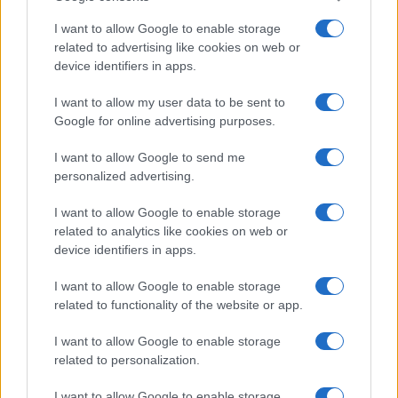
A vita megoldására néhány éve koedukált
imádkozóhelyet alakítottak ki a Siratófal
I want to allow Google to enable storage
related to advertising like cookies on web or
közelében, de a reformirányzatok
device identifiers in apps.
képviselőinek jelentős része elutasítja
elkülönítésüket, és továbbra is a fal melletti
I want to allow my user data to be sent to
Google for online advertising purposes.
hagyományos területen szeretné megtartani
szertartásait.
I want to allow Google to send me
personalized advertising.
I want to allow Google to enable storage
related to analytics like cookies on web or
device identifiers in apps.
I want to allow Google to enable storage
related to functionality of the website or app.
I want to allow Google to enable storage
related to personalization.
I want to allow Google to enable storage