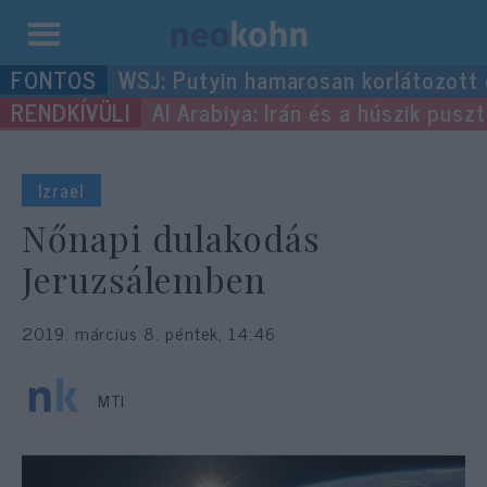
Kilépés
WSJ: Putyin hamarosan korlátozott
a
Al Arabiya: Irán és a húszik pus
tartalomba
Izrael
Nőnapi dulakodás
Jeruzsálemben
2019. március 8. péntek, 14:46
MTI