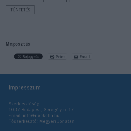
TÜNTETÉS
Megosztás:
Print
Email
Impresszum
Szerkesztőség:
1037 Budapest, Seregély u. 17.
Email:
info@neokohn.hu
Főszerkesztő: Megyeri Jonatán