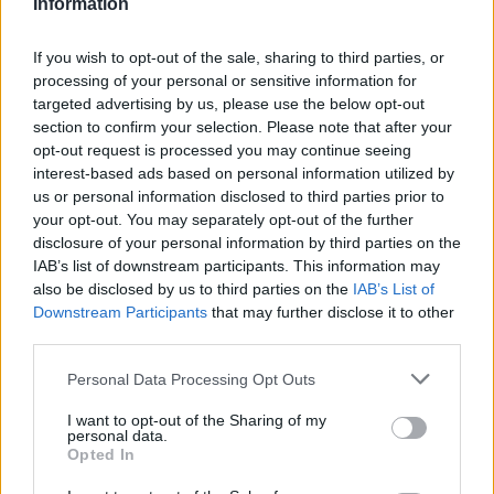
Information
hagyományokra épülő
értékrendjével, és „ezért nem
If you wish to opt-out of the sale, sharing to third parties, or
juthat befolyáshoz
processing of your personal or sensitive information for
Németországban”
targeted advertising by us, please use the below opt-out
section to confirm your selection. Please note that after your
opt-out request is processed you may continue seeing
interest-based ads based on personal information utilized by
Christoph de Vries, a CDU/CSU Bundestag-
us or personal information disclosed to third parties prior to
frakció vallási közösségek ügyeivel
your opt-out. You may separately opt-out of the further
disclosure of your personal information by third parties on the
foglalkozó vezető szakpolitikusa valamivel
IAB’s list of downstream participants. This information may
árnyalta Mitsch véleményét:
also be disclosed by us to third parties on the
IAB’s List of
Downstream Participants
that may further disclose it to other
third parties.
„Nem kell feltétlenül
Please note that this website/app uses one or more Google
Personal Data Processing Opt Outs
services and may gather and store information including but
kereszténynek lennie annak, aki
not limited to your visit or usage behaviour. You may click to
I want to opt-out of the Sharing of my
a CDU/CSU jelöltjeként a
personal data.
grant or deny consent to Google and its third-party tags to
Opted In
kancellári tisztségre pályázik, de
use your data for below specified purposes in below Google
consent section.