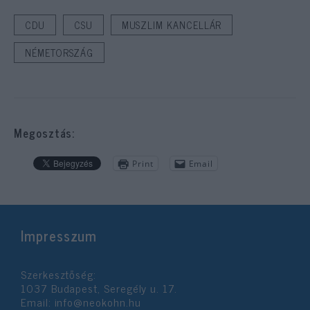
CDU
CSU
MUSZLIM KANCELLÁR
NÉMETORSZÁG
Megosztás:
Print
Email
Impresszum
Szerkesztőség:
1037 Budapest, Seregély u. 17.
Email:
info@neokohn.hu