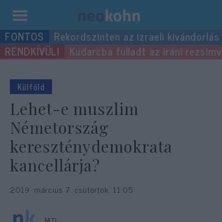
Kilépés
Rekordszinten az izraeli kivándorlás
a
Kudarcba fulladt az iráni rezsimv
tartalomba
Külföld
Lehet-e muszlim
Németország
kereszténydemokrata
kancellárja?
2019. március 7. csütörtök, 11:05
MTI