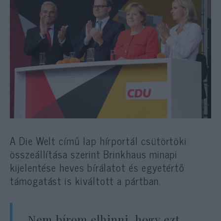
A Die Welt című lap hírportál csütörtöki
összeállítása szerint Brinkhaus minapi
kijelentése heves bírálatot és egyetértő
támogatást is kiváltott a pártban.
„Nem bírom elhinni, hogy ezt