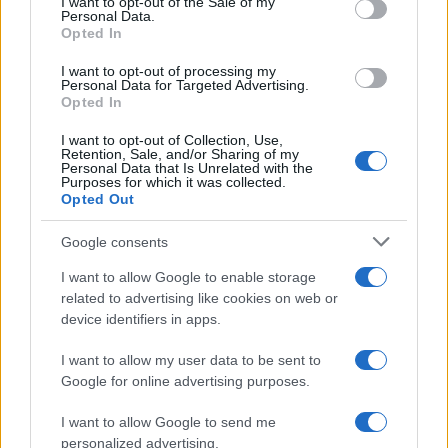
el kell köteleznie magát a
I want to opt-out of the Sale of my
Personal Data.
kereszténydemokrata értékek és
Opted In
Németország mellett. Ez pedig
I want to opt-out of processing my
Personal Data for Targeted Advertising.
sajnos nem tapasztalható a
Opted In
muszlimok többségénél, akik egy
I want to opt-out of Collection, Use,
vallási fundamentalizmus buzgó
Retention, Sale, and/or Sharing of my
Personal Data that Is Unrelated with the
követői és külföldi államfőkkel
Purposes for which it was collected.
Opted Out
vállalnak közösséget”
Google consents
I want to allow Google to enable storage
A frakcióvezető „csupán világossá tette,
related to advertising like cookies on web or
hogy nálunk senkit sem szorítanak hátrányos
device identifiers in apps.
helyzetbe, ha képviseli értékeinket és
I want to allow my user data to be sent to
politikai nézeteinket”, és más tartalmú
Google for online advertising purposes.
nyilatkozatot nem is tehetett volna egy
néppárt vezetője vagy bármely olyan párt
I want to allow Google to send me
personalized advertising.