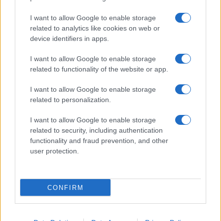
politikusa, amely komolyan veszi a német
alaptörvényt — járult hozzá a vitához Serap
I want to allow Google to enable storage
Güler, az észak-rajna-vesztfáliai tartományi
related to analytics like cookies on web or
device identifiers in apps.
kormány társadalmi integrációs ügyekért
felelős CDU-s államtitkára.
I want to allow Google to enable storage
related to functionality of the website or app.
Karin Prien, a Schleswig-Holstein tartományi
I want to allow Google to enable storage
kormány CDU-s oktatási minisztere a
related to personalization.
vélemények színes skáláját kiegészítendő
I want to allow Google to enable storage
hozzátette:
related to security, including authentication
functionality and fraud prevention, and other
user protection.
„Teljesen természetes, magától
értetődő, hogy egy muszlim
CONFIRM
kereszténydemokrata, egy hindu
vagy egy ateista is lehet kancellár