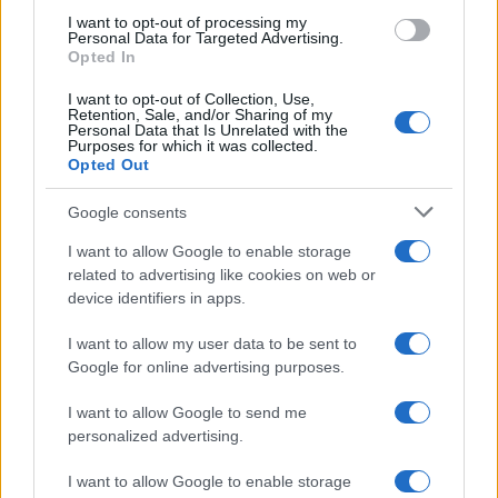
I want to opt-out of processing my
Personal Data for Targeted Advertising.
Az EPP mindezzel kapcsolatos terveiből
Opted In
kiemelte, hogy az EU-nak „fel kell nőnie”,
I want to opt-out of Collection, Use,
védelmi képességei fejlesztésével el kell
Retention, Sale, and/or Sharing of my
Personal Data that Is Unrelated with the
érnie, hogy szükség esetén megvédhesse
Purposes for which it was collected.
Opted Out
magát.
Google consents
Egyebek mellett hozzátette: amennyiben
I want to allow Google to enable storage
elnyeri az Európai Bizottság elnöki
related to advertising like cookies on web or
tisztségét, utasítja az EU-s szerveket, hogy
device identifiers in apps.
végérvényesen szakítsák meg a csatlakozási
I want to allow my user data to be sent to
tárgyalásokat Törökországgal. Hangsúlyozta:
Google for online advertising purposes.
„Törökország nem lehet az EU tagja”.
I want to allow Google to send me
personalized advertising.
Arról is szólt, hogy a digitalizáció révén
felemelkedett EU-n kívüli globális
I want to allow Google to enable storage