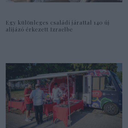
Egy különleges családi járattal 140 új
alijázó érkezett Izraelbe