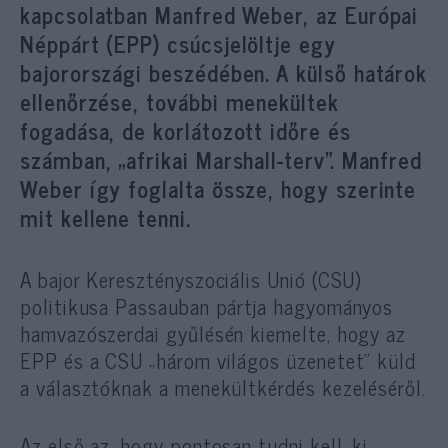
kapcsolatban Manfred Weber, az Európai
Néppárt (EPP) csúcsjelöltje egy
bajorországi beszédében. A külső határok
ellenőrzése, további menekültek
fogadása, de korlátozott időre és
számban, „afrikai Marshall-terv”. Manfred
Weber így foglalta össze, hogy szerinte
mit kellene tenni.
A bajor Keresztényszociális Unió (CSU)
politikusa Passauban pártja hagyományos
hamvazószerdai gyűlésén kiemelte, hogy az
EPP és a CSU „három világos üzenetet” küld
a választóknak a menekültkérdés kezeléséről.
Az első az, hogy pontosan tudni kell, ki