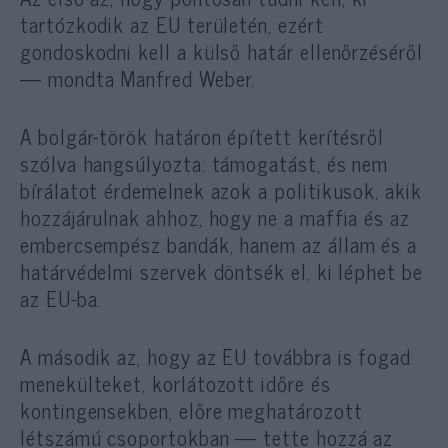
tartózkodik az EU területén, ezért
gondoskodni kell a külső határ ellenőrzéséről
— mondta Manfred Weber.
A bolgár-török határon épített kerítésről
szólva hangsúlyozta: támogatást, és nem
bírálatot érdemelnek azok a politikusok, akik
hozzájárulnak ahhoz, hogy ne a maffia és az
embercsempész bandák, hanem az állam és a
határvédelmi szervek döntsék el, ki léphet be
az EU-ba.
A második az, hogy az EU továbbra is fogad
menekülteket, korlátozott időre és
kontingensekben, előre meghatározott
létszámú csoportokban — tette hozzá az