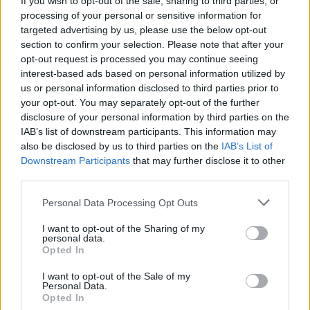
kell építeni a globális piacon is versenyképes
If you wish to opt-out of the sale, sharing to third parties, or
páneurópai társulásokat.
processing of your personal or sensitive information for
targeted advertising by us, please use the below opt-out
section to confirm your selection. Please note that after your
Oroszország politikájáról szólva aláhúzta,
opt-out request is processed you may continue seeing
interest-based ads based on personal information utilized by
hogy harminc évvel a berlini fal ledöntése
us or personal information disclosed to third parties prior to
után „visszatért a konfliktus és a rendszerek
your opt-out. You may separately opt-out of the further
versenye”. Ezt jelzi például, hogy a Facebook
disclosure of your personal information by third parties on the
közösségi portálon 90 millió „orosz hátterű”
IAB’s list of downstream participants. This information may
also be disclosed by us to third parties on the
IAB’s List of
hamis profil működik, a közepes és rövid
Downstream Participants
that may further disclose it to other
hatótávolságú, szárazföldi indítású nukleáris
third parties.
eszközökről szóló amerikai-orosz szerződés
Please note that this website/app uses one or more Google
Personal Data Processing Opt Outs
(INF) „felmondása” révén pedig 500-2500
services and may gather and store information including but
kilométer hatótávolságú, atomtöltettel is
not limited to your visit or usage behaviour. You may click to
I want to opt-out of the Sharing of my
personal data.
felszerelhető rakétákat telepít Oroszország.
grant or deny consent to Google and its third-party tags to
Opted In
use your data for below specified purposes in below Google
Ezek a rakéták éppen az EU területét érhetik
consent section.
I want to opt-out of the Sale of my
el, vagyis „ez a mi problémánk, egy európai
Personal Data.
Opted In
probléma” — mondta Manfred Weber.