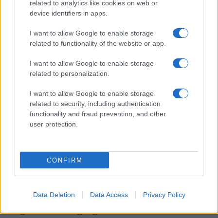
related to analytics like cookies on web or
óriásvállalatokat kényszeríteni kell arra, hogy
device identifiers in apps.
betartsák az „európai játékszabályokat, ha
pénzt akarnak keresni Európában”.
I want to allow Google to enable storage
related to functionality of the website or app.
Így például „el tudom képzelni, hogy
I want to allow Google to enable storage
törvényekkel világossá tesszük, hogy nem
related to personalization.
minden megengedett interneten”, és ezért
I want to allow Google to enable storage
„betiltjuk a dzsihadista propagandát, a
related to security, including authentication
gyermekpornográfia terjesztését, a politikai
functionality and fraud prevention, and other
területen pedig a fake news (álhírek)
user protection.
terjesztését” — mondta Manfred Weber.
CONFIRM
Csúcsjelölti programjának korábban
bemutatott elemei közül kiemelte azt is,
hogy EU-s összefogással kell küzdeni a
Data Deletion
Data Access
Privacy Policy
daganatos betegségek ellen. Mint mondta, „a