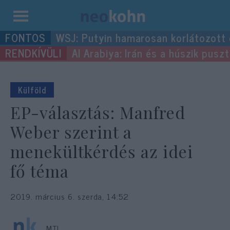
Kilépés
WSJ: Putyin hamarosan korlátozott
a
Al Arabiya: Irán és a húszik pus
tartalomba
Külföld
EP-választás: Manfred
Weber szerint a
menekültkérdés az idei
fő téma
2019. március 6. szerda, 14:52
MTI