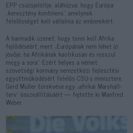
EPP csúcsjelöltje, aláhúzva, hogy Európa
„keresztény kontinens”, amelynek
felelősséget kell vállalnia az emberekért.
A harmadik üzenet, hogy tenni kell Afrika
fejlődéséért, mert „Európának nem lehet jó
jövője, ha Afrikának kaotikusan és rosszul
megy a sora”. Ezért helyes a német
szövetségi kormány nemzetközi fejlesztési
együttműködésért felelős CSU-s minisztere,
Gerd Müller törekvése egy „afrikai Marshall-
terv” összeállításáért — fejtette ki Manfred
Weber.