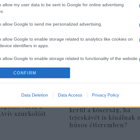
hel Burkina Faso, Csád, Mali, Mauritánia és Niger r
o allow my user data to be sent to Google for online advertising
lamista fenyegetés felszámolására.
s.
to allow Google to send me personalized advertising.
o allow Google to enable storage related to analytics like cookies on
evice identifiers in apps.
o allow Google to enable storage related to functionality of the website
CONFIRM
o allow Google to enable storage related to personalization.
o allow Google to enable storage related to security, including
Data Deletion
Data Access
Privacy Policy
cation functionality and fraud prevention, and other user protection.
Oberlander Báruch: ve
epetés várta a
kerül a kóserság, ha
Aviv szurkolóit
tejeskávét is kínálnak 
húsos étteremben?