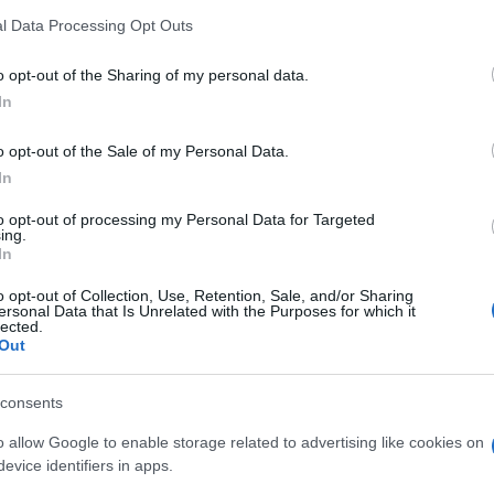
l Data Processing Opt Outs
ábbi, körülbelül 120 ezren nem jutnak megfelelő e
egészségügyi központok az erőszak sújtotta terü
o opt-out of the Sharing of my personal data.
szükségesebb feladatokat képesek ellátni.
In
o opt-out of the Sale of my Personal Data.
zahara „partvidékének” nevezhető, Mauritániától 
In
ő Burkina Fasóban hónapokkal ezelőtt újra felláng
ihadista csoportok számlájára írnak. A biztonsági
to opt-out of processing my Personal Data for Targeted
ing.
enére képtelenek kordában tartani a szélsőségese
In
ényletet követtek el. A támadások a fővárost, Ou
o opt-out of Collection, Use, Retention, Sale, and/or Sharing
ersonal Data that Is Unrelated with the Purposes for which it
lected.
kina Faso más térségeiben gyakoriak az összecsa
Out
ött. Az összetűzések miatt a helyiek innen is mene
consents
örülbelül 20 milliós ország az ENSZ adatai szerint
o allow Google to enable storage related to advertising like cookies on
. Burkina Faso tagja egy öt országból álló regioná
evice identifiers in apps.