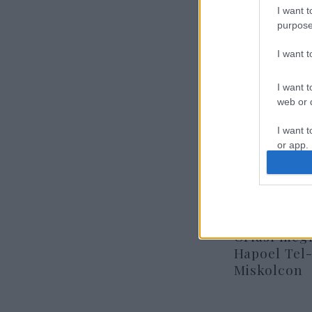
Szá
I want t
isz
purpose
I want 
I want t
web or d
I want t
or app.
I want t
I want t
authenti
Óriási megl
Hapoel Tel-
Miskolcon