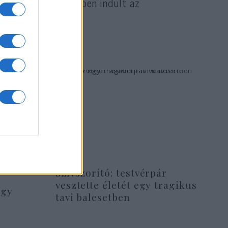
észvételével 2017-ben indult az
szélybe
Szívszorító: testvérpár
vesztette életét egy tragikus
egy
tavi balesetben