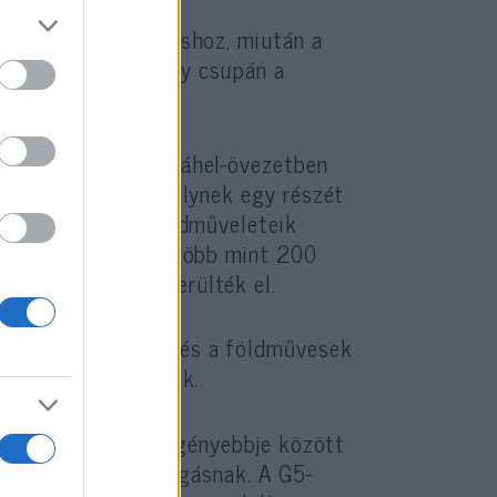
gészségügyi ellátáshoz, miután a
leten bezártak vagy csupán a
Szudánig húzódó Száhel-övezetben
olt az erőszak, amelynek egy részét
 erők rendszeres hadműveleteik
ket, akik 2016 óta több mint 200
agadougout sem kerülték el.
pások a pásztorok és a földművesek
külni kényszerültek.
 a világ tíz legszegényebbje között
lis katonai összefogásnak. A G5-