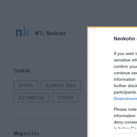
MTI, Neokohn
Neokohn 
Ma
If you wish 
hón
sensitive in
ös
confirm you
Cimkék:
continue se
(C
information 
AFRIKA
BURKINA FASO
further disc
participants
A C
ISZLAMISTÁK
TERROR
Downstream 
Bur
Please note
information 
A f
deny consent
csa
in below Go
Megosztás: