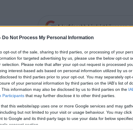
A legfrissebb hírekért kövessen m
-
Do Not Process My Personal Information
jdnem 70 ezren menekültek el otthonukból Bu
to opt-out of the sale, sharing to third parties, or processing of your per
apban iszlamisták által elkövetett támadások
formation for targeted advertising by us, please use the below opt-out s
szecsapások miatt – közölte az ENSZ Központ
r selection. Please note that after your opt-out request is processed y
eing interest-based ads based on personal information utilized by us or
ERF) kedden.
disclosed to third parties prior to your opt-out. You may separately opt-
losure of your personal information by third parties on the IAB’s list of
. This information may also be disclosed by us to third parties on the
IA
ERF szerint összesen több mint 100 ezer ember me
Participants
that may further disclose it to other third parties.
kina Faso keleti és északi részén.
 that this website/app uses one or more Google services and may gath
including but not limited to your visit or usage behaviour. You may click 
egyveres támadások miatt több mint 1100 iskolát 
 to Google and its third-party tags to use your data for below specifi
knem 150 ezer gyerek oktatását érinti.
ogle consent section.