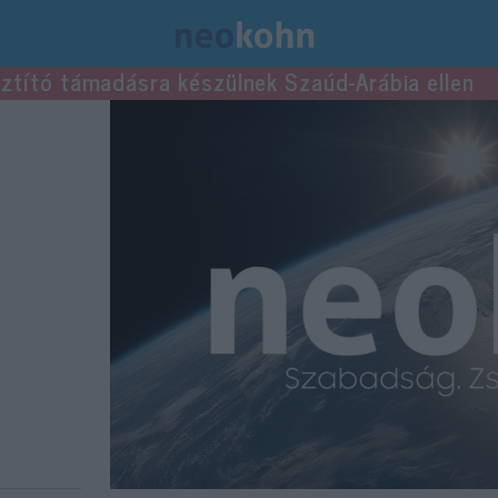
usztító támadásra készülnek Szaúd-Arábia ellen