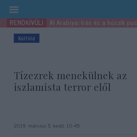
Kilépés
Al Arabiya: Irán és a húszik p
a
tartalomba
Külföld
Tízezrek menekülnek az
iszlamista terror elől
2019. március 5. kedd, 10:45