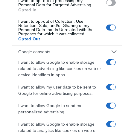
I want to opt-out of processing my
BDS-párti Rashida Tlaibot. Glick szerint ezek
Personal Data for Targeted Advertising.
Opted In
az új, szocialista gazdasági programmal
kampányoló képviselők ma a párton belüli
I want to opt-out of Collection, Use,
Retention, Sale, and/or Sharing of my
Obama-követők elsőszámú és
Personal Data that Is Unrelated with the
Purposes for which it was collected.
legbefolyásosabb példái.
Opted Out
Google consents
A publicisztika Amerikára nézve veszélyként
értelmezi azt, hogy a demokrata párt fő
I want to allow Google to enable storage
vezérvonala vitatható, és hogy a párt
related to advertising like cookies on web or
device identifiers in apps.
ingoványos talajon próbál készülni a
következő választásra. A mérsékelt
I want to allow my user data to be sent to
demokraták súlytalanok, és nem tudnak
Google for online advertising purposes.
érdemben szembemenni ezekkel az új radikális
I want to allow Google to send me
trendekkel — véli Glick, aki szerint
personalized advertising.
elkeserítő, és a brit Labour párt elvetendő
I want to allow Google to enable storage
iránya felé mutató jelenség az, hogy ma a
related to analytics like cookies on web or