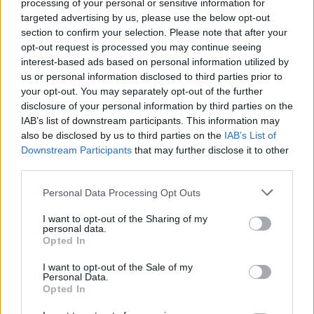
processing of your personal or sensitive information for
is, hogy Omart semmilyen megbizatása alól
targeted advertising by us, please use the below opt-out
nem mentették fel).
section to confirm your selection. Please note that after your
opt-out request is processed you may continue seeing
interest-based ads based on personal information utilized by
A szerző szerint Valerie Jarrett lehet a
us or personal information disclosed to third parties prior to
kulcsfontosságú tényező amögött, hogy ma
your opt-out. You may separately opt-out of the further
disclosure of your personal information by third parties on the
ennyire radikálisnak kell tekinteni a
IAB’s list of downstream participants. This information may
demokrata pártot. Jarrett Obama
also be disclosed by us to third parties on the
IAB’s List of
főtanácsadójaként lett ismert a volt elnök
Downstream Participants
that may further disclose it to other
third parties.
politikai pályájának kezdetén, és a mai napig
szoros a szövetség közöttük.
Please note that this website/app uses one or more Google
Personal Data Processing Opt Outs
services and may gather and store information including but
not limited to your visit or usage behaviour. You may click to
I want to opt-out of the Sharing of my
Jarrett az elsők között támogatta Omart, és
personal data.
grant or deny consent to Google and its third-party tags to
Opted In
a vele egy kategóriában emlegetett másik
use your data for below specified purposes in below Google
consent section.
két radikális nézeteiről elhíresült, új
I want to opt-out of the Sale of my
Personal Data.
demokrata politikust, Alexandria Ocasio-
Opted In
Cortezt és a palesztin származású, nyíltan