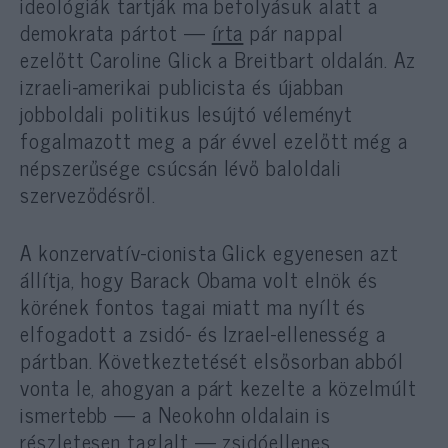
ideológiák tartják ma befolyásuk alatt a
demokrata pártot —
írta
pár nappal
ezelőtt Caroline Glick a Breitbart oldalán. Az
izraeli-amerikai publicista és újabban
jobboldali politikus lesújtó véleményt
fogalmazott meg a pár évvel ezelőtt még a
népszerűsége csúcsán lévő baloldali
szerveződésről.
A konzervatív-cionista Glick egyenesen azt
állítja, hogy Barack Obama volt elnök és
körének fontos tagai miatt ma nyílt és
elfogadott a zsidó- és Izrael-ellenesség a
pártban. Következtetését elsősorban abból
vonta le, ahogyan a párt kezelte a közelmúlt
ismertebb — a Neokohn oldalain is
részletesen taglalt — zsidóellenes