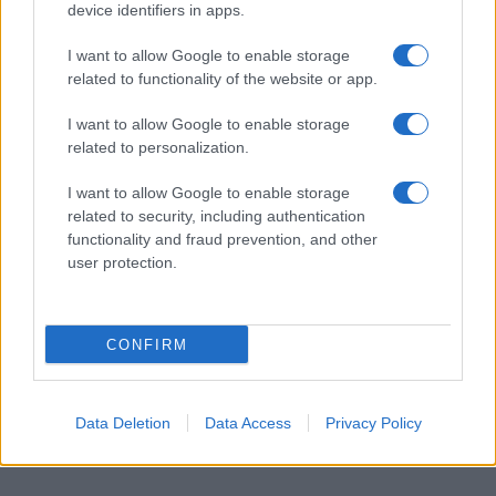
demokrata párt Izrael-ellenes hangadóival
device identifiers in apps.
próbál választ adni az egyre fojtogatóbb
I want to allow Google to enable storage
világméretű zsidóellenességre.
related to functionality of the website or app.
I want to allow Google to enable storage
related to personalization.
I want to allow Google to enable storage
related to security, including authentication
functionality and fraud prevention, and other
user protection.
CONFIRM
Data Deletion
Data Access
Privacy Policy