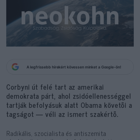
A legfrissebb hírekért kövessen minket a Google-ön!
Corbyni út felé tart az amerikai
demokrata párt, ahol zsidóellenességgel
tartják
befolyásuk alatt Obama követői a
tagságot — véli az ismert szakértő.
Radikális, szocialista és antiszemita