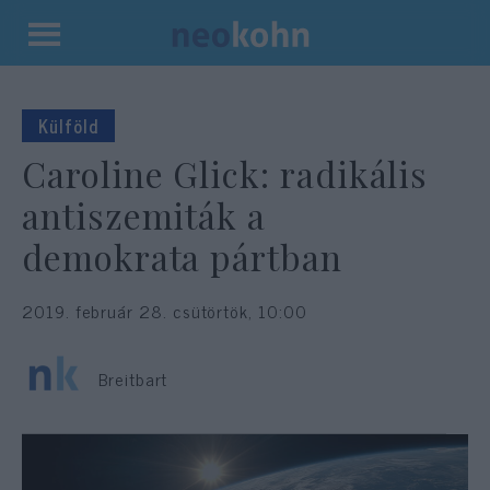
Kilépés
a
tartalomba
Külföld
Caroline Glick: radikális
antiszemiták a
demokrata pártban
2019. február 28. csütörtök, 10:00
Breitbart