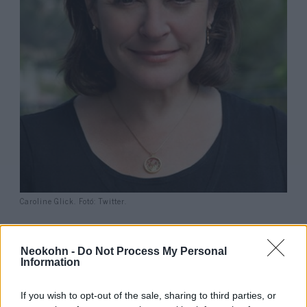
Caroline Glick. Fotó: Twitter.
Glick szerint azonban a Nancy Pelosi-vezette
demokraták valójában elfogadják Omar
Neokohn -
Do Not Process My Personal
Information
kirohanását, sőt, szerintük a zsidók gyűlölete
tökéletesen elfogadott ma a demokrata
If you wish to opt-out of the sale, sharing to third parties, or
pártban. (Glick szerint ennek bizonyítéka az