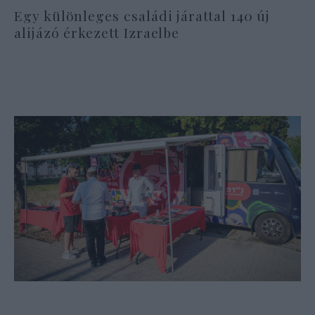
Egy különleges családi járattal 140 új
alijázó érkezett Izraelbe