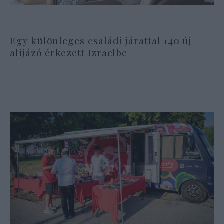
Egy különleges családi járattal 140 új
alijázó érkezett Izraelbe