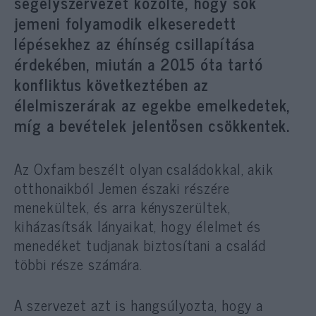
segélyszervezet közölte, hogy sok
jemeni folyamodik elkeseredett
lépésekhez az éhínség csillapítása
érdekében, miután a 2015 óta tartó
konfliktus következtében az
élelmiszerárak az egekbe emelkedetek,
míg a bevételek jelentősen csökkentek.
Az Oxfam beszélt olyan családokkal, akik
otthonaikból Jemen északi részére
menekültek, és arra kényszerültek,
kiházasítsák lányaikat, hogy élelmet és
menedéket tudjanak biztosítani a család
többi része számára.
A szervezet azt is hangsúlyozta, hogy a