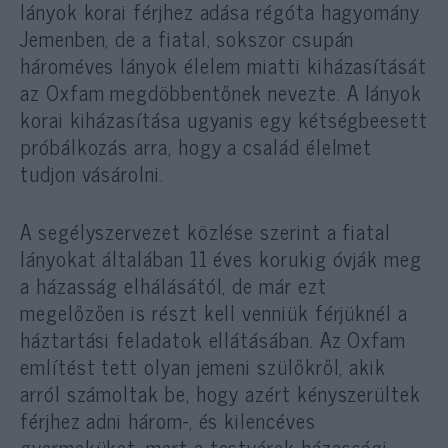
lányok korai férjhez adása régóta hagyomány
Jemenben, de a fiatal, sokszor csupán
hároméves lányok élelem miatti kiházasítását
az Oxfam megdöbbentőnek nevezte. A lányok
korai kiházasítása ugyanis egy kétségbeesett
próbálkozás arra, hogy a család élelmet
tudjon vásárolni.
A segélyszervezet közlése szerint a fiatal
lányokat általában 11 éves korukig óvják meg
a házasság elhálásától, de már ezt
megelőzően is részt kell venniük férjüknél a
háztartási feladatok ellátásában. Az Oxfam
említést tett olyan jemeni szülőkről, akik
arról számoltak be, hogy azért kényszerültek
férjhez adni három-, és kilencéves
gyermeküket, mert a testvérek házassági