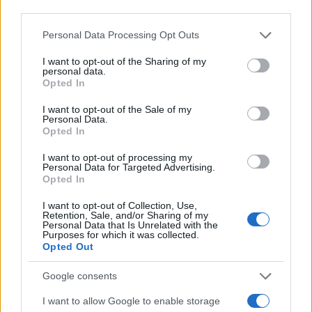
lépésre van az éhínségtől”.
third parties.
Please note that this website/app uses one or more Google
Personal Data Processing Opt Outs
services and may gather and store information including but
Jemenben 2014 óta dúl polgárháború. A
not limited to your visit or usage behaviour. You may click to
I want to opt-out of the Sharing of my
szaúdi vezetésű arab koalíció 2015 tavaszán
personal data.
grant or deny consent to Google and its third-party tags to
Opted In
avatkozott be a konfliktusba, miután a
use your data for below specified purposes in below Google
húszik elfoglalták a fővárost, Szanaát és
consent section.
I want to opt-out of the Sale of my
Personal Data.
elűzték az ország nemzetközileg elismert
Opted In
kormányát, amely most Szaúd-Arábiában
I want to opt-out of processing my
működik.
Personal Data for Targeted Advertising.
Opted In
A világ egyik legsúlyosabb humanitárius
I want to opt-out of Collection, Use,
Retention, Sale, and/or Sharing of my
válságát kiváltó jemeni konfliktusban 2015
Personal Data that Is Unrelated with the
Purposes for which it was collected.
óta mintegy 10 ezren haltak meg,
Opted Out
többségükben polgári személyek, és több
mint 60 ezren sebesültek meg az
Google consents
Egészségügyi Világszervezet (WHO) nem
I want to allow Google to enable storage