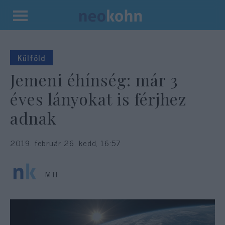
Kilépés
a
tartalomba
Külföld
Jemeni éhínség: már 3
éves lányokat is férjhez
adnak
2019. február 26. kedd, 16:57
MTI