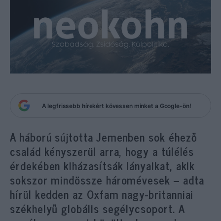
A legfrissebb hírekért kövessen minket a Google-ön!
A háború sújtotta Jemenben sok éhező
család kényszerül arra, hogy a túlélés
érdekében kiházasítsák lányaikat, akik
sokszor mindössze háromévesek – adta
hírül kedden az Oxfam nagy-britanniai
székhelyű globális segélycsoport. A