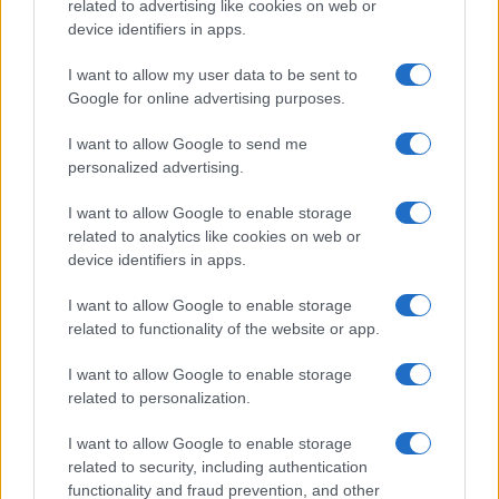
végleges adatai szerint. Civil szervezetek
related to advertising like cookies on web or
device identifiers in apps.
szerint a halottak száma ennél jóval
magasabb, egyesek szerint akár az ENSZ
I want to allow my user data to be sent to
adatainak ötszörösét is elérik. Mindeközben
Google for online advertising purposes.
milliókat fenyeget az éhínség veszélye.
I want to allow Google to send me
personalized advertising.
I want to allow Google to enable storage
related to analytics like cookies on web or
device identifiers in apps.
I want to allow Google to enable storage
related to functionality of the website or app.
I want to allow Google to enable storage
related to personalization.
I want to allow Google to enable storage
related to security, including authentication
functionality and fraud prevention, and other