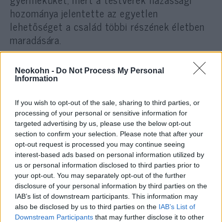
hozománya jelentette az egyetlen
lehetőséget a család többi részének életben
maradására.
„A háború folytatódásával az emberek egyre
Neokohn -
Do Not Process My Personal
elkeseredettebb eszközökkel igyekeznek
Information
felülkerekedni a pusztító éhségen” – mondta
If you wish to opt-out of the sale, sharing to third parties, or
el az Oxfam jemeni igazgatója. „Arra
processing of your personal or sensitive information for
kényszerülnek, hogy olyan lépéseket
targeted advertising by us, please use the below opt-out
tegyenek, amelyek romba döntik gyermekeik
section to confirm your selection. Please note that after your
opt-out request is processed you may continue seeing
életét most és a következő évtizedekre is” –
interest-based ads based on personal information utilized by
tette hozzá.
us or personal information disclosed to third parties prior to
your opt-out. You may separately opt-out of the further
disclosure of your personal information by third parties on the
Az ENSZ főtitkára, António Guterres kedde
IAB’s list of downstream participants. This information may
narról beszélt a genfi donorkonferencián,
also be disclosed by us to third parties on the
IAB’s List of
hogy „mintegy 10 millió jemeni csupán egy
Downstream Participants
that may further disclose it to other