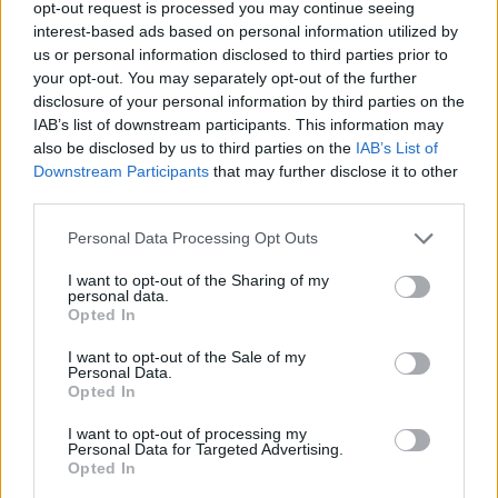
már az után, hogy szexuálisan
opt-out request is processed you may continue seeing
aktívvá vált – magyarázta Nancy
interest-based ads based on personal information utilized by
us or personal information disclosed to third parties prior to
McClung, a tanulmány vezető
your opt-out. You may separately opt-out of the further
szerzője.
disclosure of your personal information by third parties on the
IAB’s list of downstream participants. This information may
also be disclosed by us to third parties on the
IAB’s List of
Downstream Participants
that may further disclose it to other
A kutatók megjegyezték, hogy minden
third parties.
korcsoportban jelentős volt a csökkenés, a
Please note that this website/app uses one or more Google
Personal Data Processing Opt Outs
35-39 évesek kivételével. Ez azt tükrözi,
services and may gather and store information including but
hogy utóbbiak életkoruk miatt annak idején
not limited to your visit or usage behaviour. You may click to
I want to opt-out of the Sharing of my
personal data.
nem részesülhettek az oltásban.
grant or deny consent to Google and its third-party tags to
Opted In
use your data for below specified purposes in below Google
consent section.
I want to opt-out of the Sale of my
A HPV rendkívül elterjedt kórokozó, amely
Personal Data.
Opted In
rendellenes sejtosztódást, sejtburjánzást
okozhat a szervezet laphám-felületein, a
I want to opt-out of processing my
Personal Data for Targeted Advertising.
kezeken, lábakon, a hangszalagon, a
Opted In
szájüregben és a nemi szerveken. A