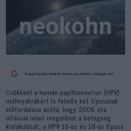
A legfrissebb hírekért kövessen minket a Google-ön!
Csökkent a humán papillomavírus (HPV)
méhnyakrákért is felelős két típusának
előfordulása azóta, hogy 2006 óta
oltással lehet megelőzni a betegség
kialakulását, a HPV 16-os és 18-as típusa