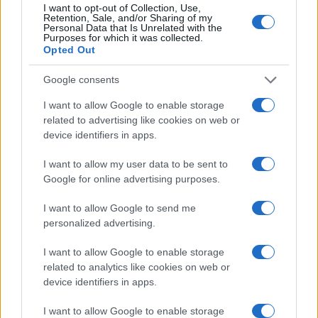
I want to opt-out of Collection, Use,
méhnyakrák a világ egyik súlyos
Retention, Sale, and/or Sharing of my
Personal Data that Is Unrelated with the
egészségügyi problémája, évente mintegy
Purposes for which it was collected.
félmillió új esetet fedeznek fel évente. A
Opted Out
méhnyakrák a második leggyakoribb
Google consents
rosszindulatú daganat, és a harmadik helyen
I want to allow Google to enable storage
áll a nők daganatos halálozásában a világon.
related to advertising like cookies on web or
device identifiers in apps.
Világszerte két oltóanyagot alkalmaznak,
I want to allow my user data to be sent to
amelyeket a HPV néhány típusa ellen
Google for online advertising purposes.
fejlesztettek ki, ezek védelmet nyújtanak a
16-os illetve 18-as típusú humán
I want to allow Google to send me
personalized advertising.
papillomavírussal első alkalommal történő
fertőzés ellen. Az oltások a vírussal már
I want to allow Google to enable storage
fertőzöttek számára nem nyújtanak
related to analytics like cookies on web or
device identifiers in apps.
semmilyen védelmet.
I want to allow Google to enable storage