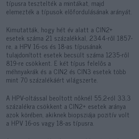
típusra tesztelték a mintákat, majd
elemezték a típusok előfordulásának arányát.
Kimutatták, hogy hét év alatt a CIN2+
esetek száma 21 százalékkal, 2344-ről 1857-
re, a HPV 16-os és 18-as típusának
tulajdonított esetek becsült száma 1235-ről
819-re csökkent. E két típus felelős a
méhnyakrák és a CIN2 és CIN3 esetek több
mint 70 százalékáért világszerte.
A HPV-oltással beoltott nőknél 55,2-ról 33,3
százalékra csökkent a CIN2+ esetek aránya
azok körében, akiknek biopsziája pozitív volt
a HPV 16-os vagy 18-as típusra.