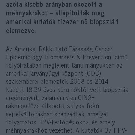
azóta kisebb arányban okozott a
méhnyakrákot – állapították meg
amerikai kutatók tízezer nő biopsziáit
elemezve.
Az Amerikai Rákkutató Társaság Cancer
Epidemiology, Biomarkers & Prevention című
folyóiratában megjelent tanulmányukban az
amerikai járványügyi központ (CDC)
szakemberei elemezték 2008 és 2014
között 18-39 éves körű nőktől vett biopsziák
eredményeit, valamennyien CIN2+
rákmegelőző állapotú, súlyos fokú
sejtelváltozásban szenvedtek, amelyet
folyamatos HPV-fertőzés okoz, és amely
méhnyakrákhoz vezethet. A kutatók 37 HPV-