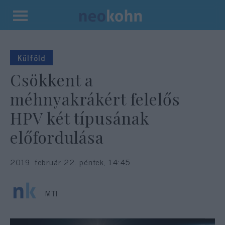
Kilépés
a
tartalomba
Külföld
Csökkent a
méhnyakrákért felelős
HPV két típusának
előfordulása
2019. február 22. péntek, 14:45
MTI