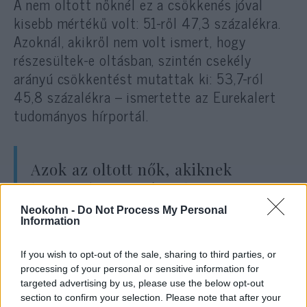
A nem oltott nőknél ez a csökkenés jóval
kisebb mértékű volt: 51-ről 47,3 százalékra.
Azoknál, akikről nem volt ismert, hogy
részesültek-e oltásban, szintén csekély
arányú csökkentést mutattak ki: 53,7-ról
45,8 százalékra – ismertette az Eurekalert
tudományos hírportál.
Azok az oltott nők, akiknek
biopsziája pozitív volt a HPV 16-
os vagy 18-as típusra, minden
Neokohn -
Do Not Process My Personal
Information
bizonnyal még az oltás előtt
megfertőződtek a HPV ezen
If you wish to opt-out of the sale, sharing to third parties, or
típusával. A nők többsége a
processing of your personal or sensitive information for
targeted advertising by us, please use the below opt-out
húszas évei elején kapott oltást,
section to confirm your selection. Please note that after your