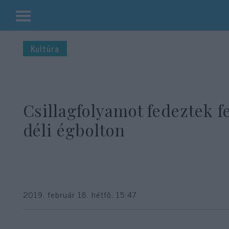
Kilépés
a
Kultúra
tartalomba
Csillagfolyamot fedeztek fe
déli égbolton
2019. február 18. hétfő, 15:47