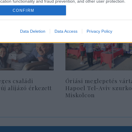
cation functionality and fraud prevention, and other user protection.
CONFIRM
Data Deletion
Data Access
Privacy Policy
eges családi
Óriási meglepetés várt
 új alijázó érkezett
Hapoel Tel-Aviv szurko
Miskolcon