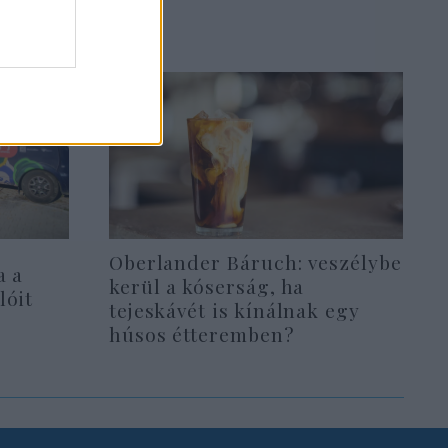
Oberlander Báruch: veszélybe
a a
kerül a kóserság, ha
lóit
tejeskávét is kínálnak egy
húsos étteremben?