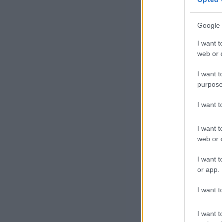
beb
– m
Google 
I want t
„Az
web or d
nem
I want t
purpose
A c
I want 
kör
ala
I want t
web or d
Ez 
I want t
kut
or app.
meg
gra
I want t
leh
I want t