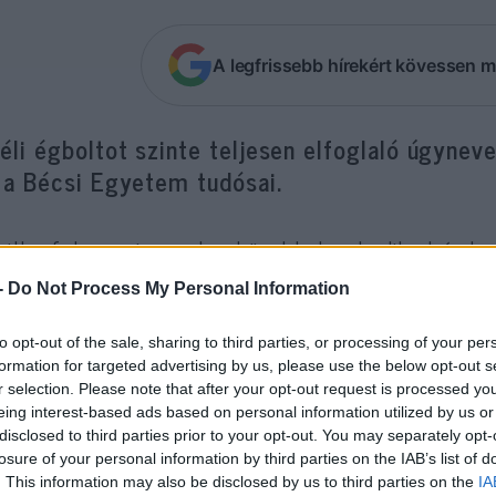
A legfrissebb hírekért kövessen m
éli égboltot szinte teljesen elfoglaló úgynev
l a Bécsi Egyetem tudósai.
sillagfolyam viszonylag közel helyezkedik el és leg
yek együtt mozognak az űrben kialakulásuk óta, va
-
Do Not Process My Personal Information
öldhöz való közelsége miatt ez az áramlat tökélet
to opt-out of the sale, sharing to third parties, or processing of your per
llaghalmazok széthullásának tanulmányozására, a 
formation for targeted advertising by us, please use the below opt-out s
r selection. Please note that after your opt-out request is processed y
sgálatára és a Naprendszeren kívüli, azonos korú
eing interest-based ads based on personal information utilized by us or
y utóbbi segítséget jelent a jövőbeli bolygókereső
disclosed to third parties prior to your opt-out. You may separately opt-
losure of your personal information by third parties on the IAB’s list of
. This information may also be disclosed by us to third parties on the
IA