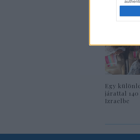
authenti
Egy különl
járattal 140
Izraelbe