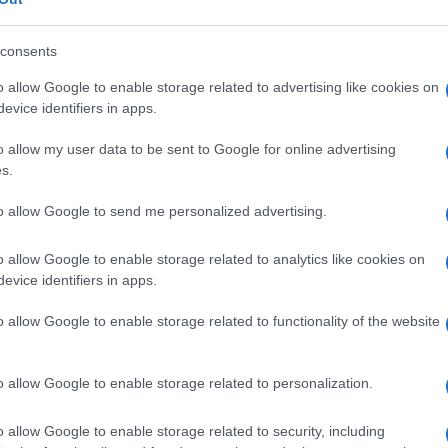
orítja, de csak most realizálták, hogy ott van, ha
ondta Joao Alves társszerző.
consents
o allow Google to enable storage related to advertising like cookies on
 otthonunkhoz közeli dolgok felfedezése nagyon h
evice identifiers in apps.
 túl elmosódottak a részletes vizsgálathoz. Ez a 
o allow my user data to be sent to Google for online advertising
s.
sillagászok szerint a csillagáramlat mintegy egymil
to allow Google to send me personalized advertising.
t megtett a galaxis körül. Ez elegendő idő ahhoz,
kuljon ki a Tejútrendszer lemezének gravitációs ha
o allow Google to enable storage related to analytics like cookies on
evice identifiers in apps.
az újonnan felfedezett, közeli rendszer kiválóan fe
o allow Google to enable storage related to functionality of the website
atásokhoz a galaxis tömegének megmérése céljábó
értésében, hogyan szerzik a galaxisok a csillagaik
vitációs mezejét, közelsége miatt pedig a bolygók
o allow Google to enable storage related to personalization.
et.
o allow Google to enable storage related to security, including