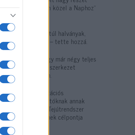
talmas, és sokkolóan közel a Naphoz”
asznos, mert nem túl halványak,
csillagászok álma” – tette hozzá.
liárd éves lehet, így már négy teljes
 hogy áramlatszerű szerkezet
tása következtében.
lhasználható gravitációs
l. Segíthet a kutatóknak annak
at, tesztelhetik a Tejútrendszer
ereső missziók remek célpontja