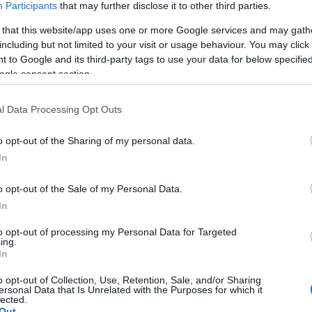
atásaik során a szakértők az Európai Űrügynökség
Participants
that may further disclose it to other third parties.
ználták – írja a PhysOrg tudományos-ismeretterjes
 that this website/app uses one or more Google services and may gath
including but not limited to your visit or usage behaviour. You may click 
axisunk, a Tejútrendszer különböző méretű és korú
 to Google and its third-party tags to use your data for below specifi
ogle consent section.
galaktikus lemez csillaghalmazainak legtöbb csill
l Data Processing Opt Outs
tszóródik, mivel a halmaz nem tartalmaz elég csil
vitációs potenciált hozzanak létre vagy más szóva
o opt-out of the Sharing of my personal data.
őanyagot, mely összetartaná a csillagokat. Ugya
In
vannak olyan, elegendő csillagtömeggel rendelkező
b százmillió éven át egyben maradnak” – mondta 
o opt-out of the Sale of my Personal Data.
In
rophysics című szaklapban megjelent tanulmány ve
to opt-out of processing my Personal Data for Targeted
ing.
aia műszerei precizitásának köszönhetően a szaké
In
gását is tudták mérni.
o opt-out of Collection, Use, Retention, Sale, and/or Sharing
közeli áramlatok azonosítása olyan, mint tűt keres
ersonal Data that Is Unrelated with the Purposes for which it
lected.
szú ideje nézték a halmazt és néztek át rajta, hisz
Out