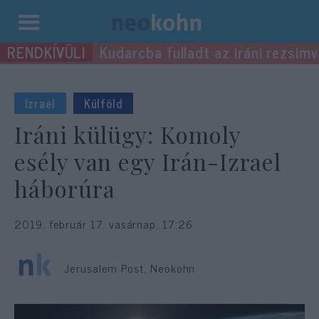
Kilépés
Kudarcba fulladt az iráni rezsimv
a
tartalomba
Izrael
Külföld
Iráni külügy: Komoly
esély van egy Irán-Izrael
háborúra
2019. február 17. vasárnap, 17:26
Jerusalem Post, Neokohn