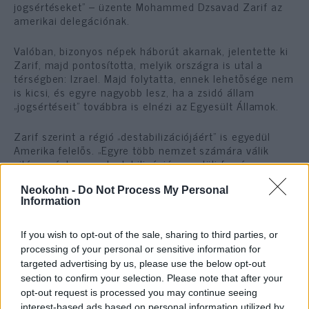
jogsértéseket” – üzente Mohammed Dzsavad Zarif az
amerikai delegációnak.
Valóban, bizonyos népek háborút akarnak, jelentette ki
Zarif, majd pontosította, melyik országra is utal a
térségben: Izrael. Majd folytatta, ennek lehetősége nem
is kicsi, és egyre nagyobb lesz, ha a zsidó állam
„jogsértéseit” továbbra is elnézi az Egyesült Államok.
Zarif szerint a régió „destabilizációjáért” is egyedül
Amerika felelős. „Egyre több nemzet számára válik
világossá, hogy a destabilizáció egyedüli forrása az
USA … aki most a tálibokkal folytat tárgyalásokat.”
Neokohn -
Do Not Process My Personal
Information
Az iráni külügyminiszter szerint országa az Iszlám
Állam ellen, illetve a térség stabilitásáért harcoló fő erő
a Közel Keleten, míg Amerika Iránnal kapcsolatos
If you wish to opt-out of the sale, sharing to third parties, or
„képtelen rögeszméi” veszélyeztetik törekvéseit.
processing of your personal or sensitive information for
targeted advertising by us, please use the below opt-out
section to confirm your selection. Please note that after your
opt-out request is processed you may continue seeing
interest-based ads based on personal information utilized by