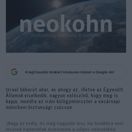
A legfrissebb hírekért kövessen minket a Google-ön!
Izrael háborút akar, és ahogy az, illetve az Egyesült
Államok viselkedik, nagyon valószínű, hogy meg is
kapja, mondta az iráni külügyminiszter a vasárnapi
müncheni biztonsági csúcson.
„Nagy az esély, és még nagyobb lesz, ha továbbra sem
lesznek hajlandóak észrevenni a súlyos nemzetközi