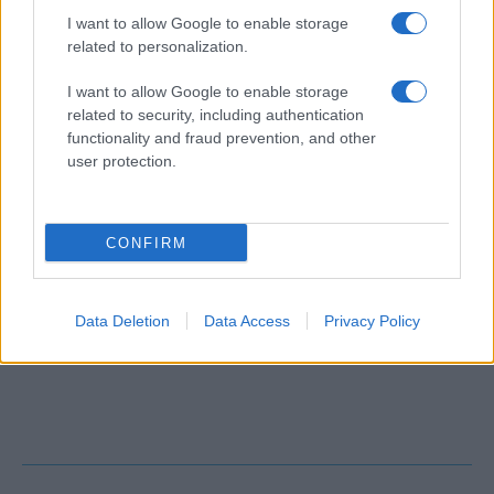
I want to allow Google to enable storage
related to personalization.
I want to allow Google to enable storage
related to security, including authentication
functionality and fraud prevention, and other
user protection.
CONFIRM
Tudja ki volt a magyar dzsessz egyik
Data Deletion
Data Access
Privacy Policy
legendája, mindenki „Bubija”?