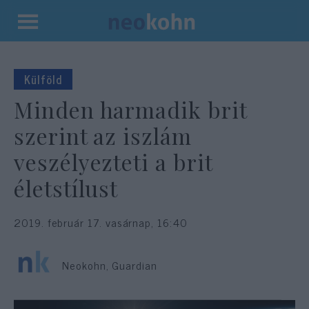
Kilépés
a
tartalomba
Külföld
Minden harmadik brit
szerint az iszlám
veszélyezteti a brit
életstílust
2019. február 17. vasárnap, 16:40
Neokohn, Guardian