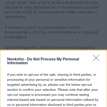
„no-go zónák” ahol a saria törvény érvényesül és nem-
muszlimok nem léphetnek be. A konzervatív szavazók
közel fele (47%) és a brexit-pártiak 49%-a volt ezen a
véleményen.
A felmérés szerint az eredményeket erősen
befolyásolták a 2017-es terrortámadások az Egyesült
Királyságban.
Egy ettől független, 5000 embert érintő augusztusi
felmérésben 30% nyilatkozott úgy, hogy lakhelyükhöz
közeli mecsetépítés esetén tiltakozó kampányban
Neokohn -
Do Not Process My Personal
vennének részt.
Information
A felmérés által érintett kérdések közt felbukkant a
If you wish to opt-out of the sale, sharing to third parties, or
baloldali antiszemitizmus is. A szervezet szerint míg az
processing of your personal or sensitive information for
antiszemitizmus extrém formái és a holokauszt-
targeted advertising by us, please use the below opt-out
tagadás kevésbé fordul elő, az összeesküvéselméletek
section to confirm your selection. Please note that after your
és antiszemita kijelentések használata, kifejezetten az
úgynevezett „zsidó hatalommal” kapcsolatban egyre
opt-out request is processed you may continue seeing
jobban előtérbe kerül. Ezt mutatja az Egyesült
interest-based ads based on personal information utilized by
Királyságban tapasztalható antiszemita Google-
us or personal information disclosed to third parties prior to