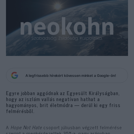
A legfrissebb hírekért kövessen minket a Google-ön!
Egyre jobban aggódnak az Egyesült Királyságban,
hogy az iszlám vallás negatívan hathat a
hagyományos, brit életmódra — derül ki egy friss
felmérésből.
A
Hope Not Hate
csoport júliusban végzett felmérése
szerint a megkérdezettek 35%-a, nagy arányban