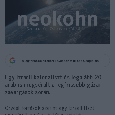
A legfrissebb hírekért kövessen minket a Google-ön!
Egy izraeli katonatiszt és legalább 20
arab is megsérült a legfrissebb gázai
zavargások során.
Orvosi források szerint egy izraeli tiszt
megsérült a gázai határon, miután