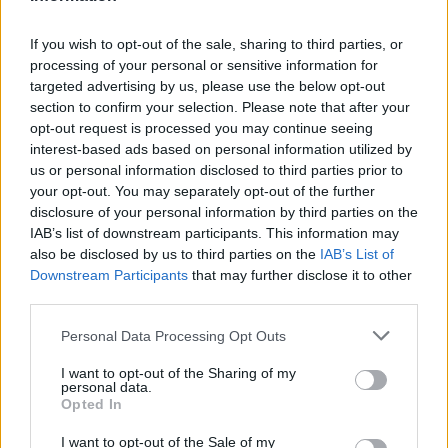
egységekre. A szóvivő hozzátette, hogy az
izraeli katonák tömegoszlató eszközöket
If you wish to opt-out of the sale, sharing to third parties, or
processing of your personal or sensitive information for
használtak, majd pedig tüzet nyitottak „a
targeted advertising by us, please use the below opt-out
bevett eljárásoknak megfelelően”.
section to confirm your selection. Please note that after your
opt-out request is processed you may continue seeing
interest-based ads based on personal information utilized by
A palesztinok ezek mellett gumiabroncsokat
us or personal information disclosed to third parties prior to
gyújtottak meg, illetve robbanószerrel
your opt-out. You may separately opt-out of the further
töltött léggömböket eresztettek át az izraeli
disclosure of your personal information by third parties on the
határon.
IAB’s list of downstream participants. This information may
also be disclosed by us to third parties on the
IAB’s List of
Downstream Participants
that may further disclose it to other
third parties.
Please note that this website/app uses one or more Google
Personal Data Processing Opt Outs
services and may gather and store information including but
not limited to your visit or usage behaviour. You may click to
I want to opt-out of the Sharing of my
personal data.
grant or deny consent to Google and its third-party tags to
Opted In
use your data for below specified purposes in below Google
consent section.
I want to opt-out of the Sale of my