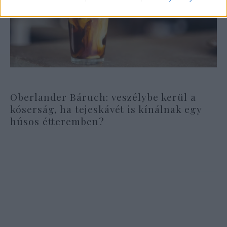
Oberlander Báruch: veszélybe kerül a
kóserság, ha tejeskávét is kínálnak egy
húsos étteremben?