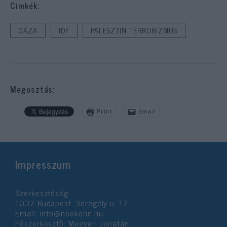
Cimkék:
GÁZA
IDF
PALESZTIN TERRORIZMUS
Megosztás:
Print
Email
Impresszum
Szerkesztőség:
1037 Budapest, Seregély u. 17.
Email:
info@neokohn.hu
Főszerkesztő: Megyeri Jonatán