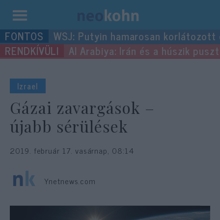
Kilépés
WSJ: Putyin hamarosan korlátozott
a
Al Arabiya: Irán és a húszik pus
tartalomba
Izrael
Gázai zavargások –
újabb sérülések
2019. február 17. vasárnap, 08:14
Ynetnews.com