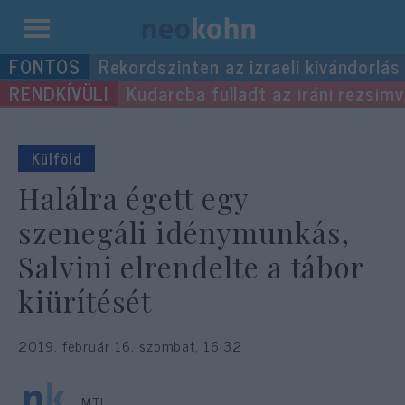
Kilépés
Rekordszinten az izraeli kivándorlás
a
Kudarcba fulladt az iráni rezsimv
tartalomba
Külföld
Halálra égett egy
szenegáli idénymunkás,
Salvini elrendelte a tábor
kiürítését
2019. február 16. szombat, 16:32
MTI