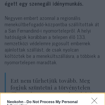
égett egy szenegáli idénymunkás.
Negyven embert azonnal a regionális
menekültbefogadó-központba szállítottak át
a San Fernandinó-i nyomortelepről. A helyi
hatóságok korábban a telepen élő 133,
nemzetközi védelemre jogosult embernek
ajánlottak szállást, de csak nyolcan
költöztek be a menekültszállásra, a többiek a
nyomortelepen maradtak.
Ezt nem tűrhetjük tovább. Meg
fogjuk szüntetni a törvénytelen
állapotokat – szögezte le Salvini.
Neokohn -
Do Not Process My Personal