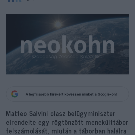
A legfrissebb hírekért kövessen minket a Google-ön!
Matteo Salvini olasz belügyminiszter
elrendelte egy rögtönzött menekülttábor
felszámolását, miután a táborban halálra