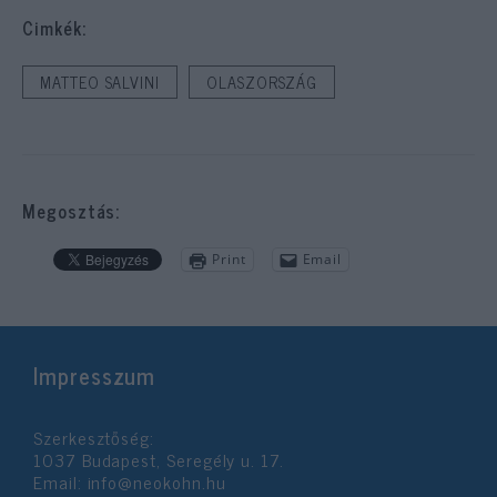
Cimkék:
MATTEO SALVINI
OLASZORSZÁG
Megosztás:
Print
Email
Impresszum
Szerkesztőség:
1037 Budapest, Seregély u. 17.
Email:
info@neokohn.hu