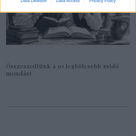
Data Deletion
Data Access
Privacy Policy
Összeszedtünk a 10 legbölcsebb zsidó
mondást