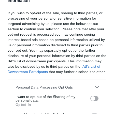
Information
A férfi azért halt meg, mert pár társa fel
If you wish to opt-out of the sale, sharing to third parties, or
akarta melegíteni magát. Ezért tüzet
processing of your personal or sensitive information for
gyújtottak, de a lángok elszabadultak.
targeted advertising by us, please use the below opt-out
section to confirm your selection. Please note that after your
opt-out request is processed you may continue seeing
A tragédia ismét rávilágít annak a mintegy
interest-based ads based on personal information utilized by
70-100 ezer embernek a helyzetére, akiket
us or personal information disclosed to third parties prior to
illegálisan foglalkoztatnak az olasz
your opt-out. You may separately opt-out of the further
disclosure of your personal information by third parties on the
mezőgazdaságban, sokszor szinte
IAB’s list of downstream participants. This information may
rabszolgasorban és alig éhbérért.
also be disclosed by us to third parties on the
IAB’s List of
Downstream Participants
that may further disclose it to other
third parties.
Please note that this website/app uses one or more Google
Personal Data Processing Opt Outs
services and may gather and store information including but
not limited to your visit or usage behaviour. You may click to
I want to opt-out of the Sharing of my
personal data.
grant or deny consent to Google and its third-party tags to
Opted In
use your data for below specified purposes in below Google
consent section.