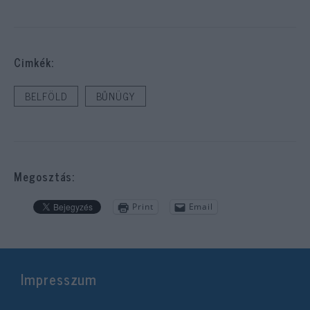
Cimkék:
BELFÖLD
BŰNÜGY
Megosztás:
Print
Email
Impresszum