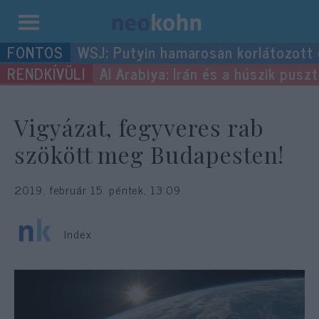
Kilépés
WSJ: Putyin hamarosan korlátozott
a
Al Arabiya: Irán és a húszik pus
tartalomba
Vigyázat, fegyveres rab
szökött meg Budapesten!
2019. február 15. péntek, 13:09
Index