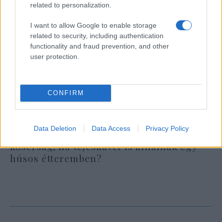
related to personalization.
I want to allow Google to enable storage
related to security, including authentication
functionality and fraud prevention, and other
user protection.
CONFIRM
Data Deletion
Data Access
Privacy Policy
Oberlander Báruch: veszélybe kerül a
kóserság, ha tejeskávét is kínálnak egy
húsos étteremben?