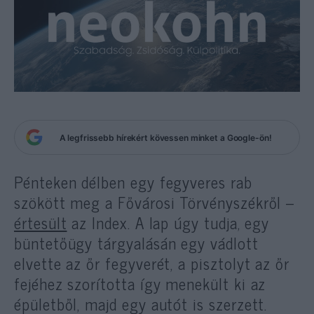
A legfrissebb hírekért kövessen minket a Google-ön!
Pénteken délben egy fegyveres rab
szökött meg a Fővárosi Törvényszékről –
értesült
az Index. A lap úgy tudja, egy
büntetőügy tárgyalásán egy vádlott
elvette az őr fegyverét, a pisztolyt az őr
fejéhez szorította így menekült ki az
épületből, majd egy autót is szerzett.