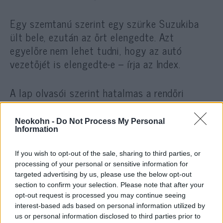
Egy szemtanú szerint egy szürke Suzukiba
ült bele, ezután az őrt elengedte. Azt
egyelőre nem lehet tudni, hogy az autó
vezetőjét is elengedte-e – írja az Index.
A lap olvasói szerint hatalmas a rendőri
készültség a város északi részében, a Dózsa
György út – Váci úton mindenhol golyóálló
Neokohn -
Do Not Process My Personal
mellényes rendőrök állnak. Az Árpád hídon is
Information
ékalakban két rendőrautó áll, Pestről Budára
If you wish to opt-out of the sale, sharing to third parties, or
csak egy savon lehet átkelni.
processing of your personal or sensitive information for
targeted advertising by us, please use the below opt-out
section to confirm your selection. Please note that after your
opt-out request is processed you may continue seeing
interest-based ads based on personal information utilized by
us or personal information disclosed to third parties prior to