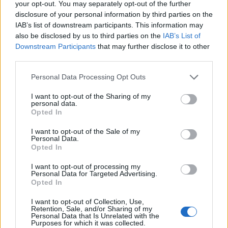
your opt-out. You may separately opt-out of the further
disclosure of your personal information by third parties on the
IAB’s list of downstream participants. This information may
also be disclosed by us to third parties on the
IAB’s List of
Downstream Participants
that may further disclose it to other
third parties.
Please note that this website/app uses one or more Google
Personal Data Processing Opt Outs
services and may gather and store information including but
not limited to your visit or usage behaviour. You may click to
I want to opt-out of the Sharing of my
personal data.
grant or deny consent to Google and its third-party tags to
Opted In
use your data for below specified purposes in below Google
consent section.
I want to opt-out of the Sale of my
Personal Data.
Egy különleges családi járattal 140 új
Opted In
alijázó érkezett Izraelbe
I want to opt-out of processing my
Personal Data for Targeted Advertising.
Opted In
I want to opt-out of Collection, Use,
Retention, Sale, and/or Sharing of my
Personal Data that Is Unrelated with the
Purposes for which it was collected.