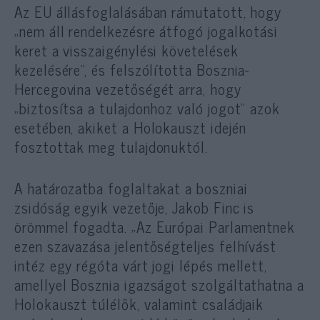
Az EU állásfoglalásában rámutatott, hogy
„nem áll rendelkezésre átfogó jogalkotási
keret a visszaigénylési követelések
kezelésére”, és felszólította Bosznia-
Hercegovina vezetőségét arra, hogy
„biztosítsa a tulajdonhoz való jogot” azok
esetében, akiket a Holokauszt idején
fosztottak meg tulajdonuktól.
A határozatba foglaltakat a boszniai
zsidóság egyik vezetője, Jakob Finc is
örömmel fogadta. „Az Európai Parlamentnek
ezen szavazása jelentőségteljes felhívást
intéz egy régóta várt jogi lépés mellett,
amellyel Bosznia igazságot szolgáltathatna a
Holokauszt túlélők, valamint családjaik