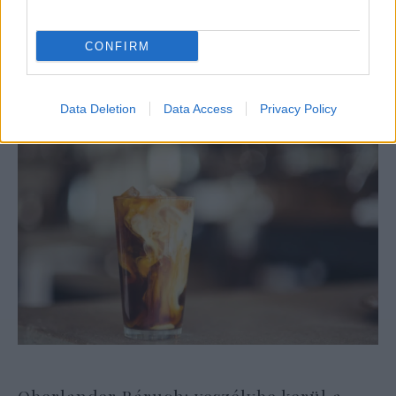
Óriási meglepetés várta a Hapoel Tel-
Aviv szurkolóit Miskolcon
CONFIRM
Data Deletion
Data Access
Privacy Policy
Oberlander Báruch: veszélybe kerül a