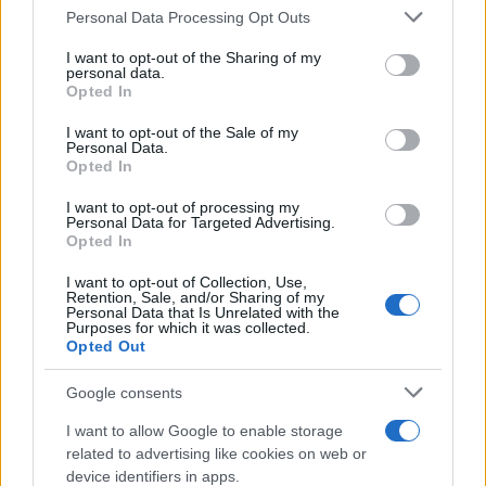
Please note that this website/app uses one or more Google
a közösség nagy része – csaknem 12 000
Personal Data Processing Opt Outs
services and may gather and store information including but
fő – az ország fővárosában, Szarajevóban élt.
not limited to your visit or usage behaviour. You may click to
I want to opt-out of the Sharing of my
personal data.
grant or deny consent to Google and its third-party tags to
Opted In
use your data for below specified purposes in below Google
consent section.
I want to opt-out of the Sale of my
Personal Data.
Opted In
I want to opt-out of processing my
Personal Data for Targeted Advertising.
Opted In
I want to opt-out of Collection, Use,
Retention, Sale, and/or Sharing of my
Personal Data that Is Unrelated with the
Purposes for which it was collected.
Opted Out
Google consents
I want to allow Google to enable storage
related to advertising like cookies on web or
device identifiers in apps.