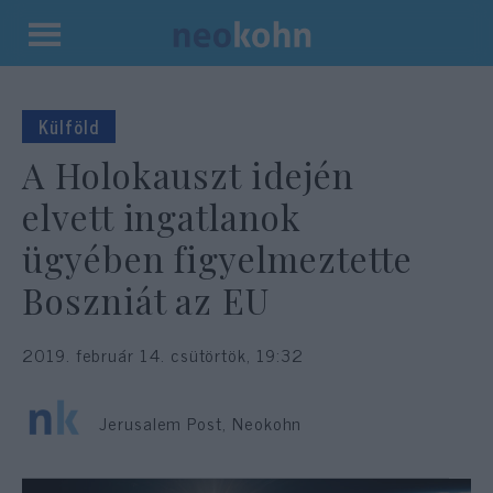
Kilépés
a
tartalomba
Külföld
A Holokauszt idején
elvett ingatlanok
ügyében figyelmeztette
Boszniát az EU
2019. február 14. csütörtök, 19:32
Jerusalem Post, Neokohn