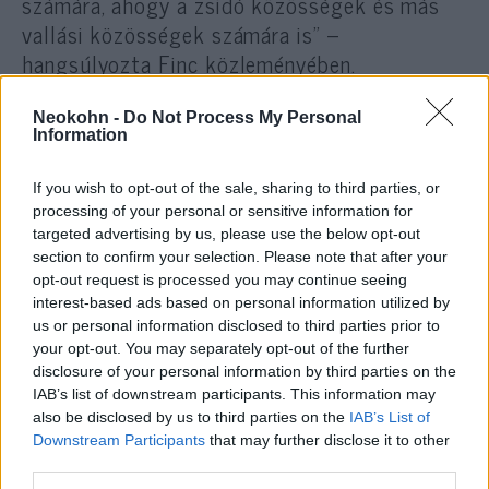
számára, ahogy a zsidó közösségek és más
vallási közösségek számára is” –
hangsúlyozta Finc közleményében.
A
Jerusalem Post
emlékeztet: 1995-ben már
Neokohn -
Do Not Process My Personal
Information
felállítottak Boszniában egy átmeneti
tanácsot azoknak az eseteknek a
If you wish to opt-out of the sale, sharing to third parties, or
kivizsgálására, ahol egyének próbálták meg
processing of your personal or sensitive information for
targeted advertising by us, please use the below opt-out
visszaszerezni korábban elrabolt
section to confirm your selection. Please note that after your
tulajdonukat, ám akkor a zsidó közösségek
opt-out request is processed you may continue seeing
által közösen használt épületeket nem
interest-based ads based on personal information utilized by
juttatták vissza.
us or personal information disclosed to third parties prior to
your opt-out. You may separately opt-out of the further
disclosure of your personal information by third parties on the
Bosznia-Hercegovina területén napjainkban
IAB’s list of downstream participants. This information may
közel 1 000 főre becsülhető a zsidóság
also be disclosed by us to third parties on the
IAB’s List of
Downstream Participants
that may further disclose it to other
létszáma. Noha a második világháborút
third parties.
megelőzően ugyanez a szám 14 000 volt, és