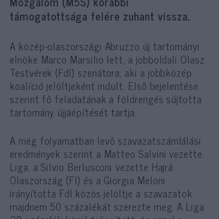
Mozgalom (M5S) korábbi
támogatottsága felére zuhant vissza.
A közép-olaszországi Abruzzo új tartományi
elnöke Marco Marsilio lett, a jobboldali Olasz
Testvérek (FdI) szenátora, aki a jobbközép
koalíció jelöltjeként indult. Első bejelentése
szerint fő feladatának a földrengés sújtotta
tartomány újjáépítését tartja.
A még folyamatban levő szavazatszámlálási
eredmények szerint a Matteo Salvini vezette
Liga, a Silvio Berlusconi vezette Hajrá
Olaszország (FI) és a Giorgia Meloni
irányította FdI közös jelöltje a szavazatok
majdnem 50 százalékát szerezte meg. A Liga