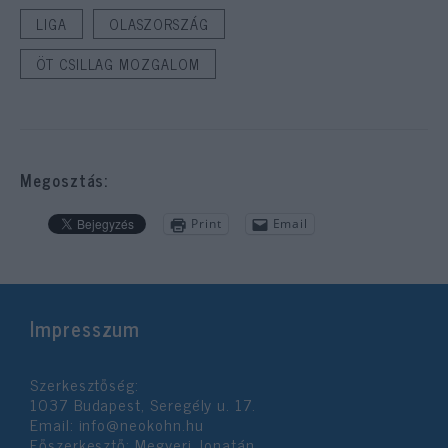
LIGA
OLASZORSZÁG
ÖT CSILLAG MOZGALOM
Megosztás:
Print
Email
Impresszum
Szerkesztőség:
1037 Budapest, Seregély u. 17.
Email:
info@neokohn.hu
Főszerkesztő: Megyeri Jonatán