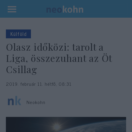
Kilépés
a
tartalomba
Külföld
Olasz időközi: tarolt a
Liga, összezuhant az Öt
Csillag
2019. február 11. hétfő, 08:31
Neokohn