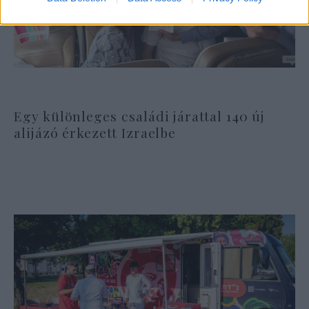
Egy különleges családi járattal 140 új
alijázó érkezett Izraelbe