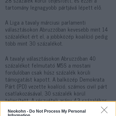
28 százalék körül teljesített, és ezzel a
tartomány legnagyobb pártjává lépett elő.
A Liga a tavaly márciusi parlamenti
választásokon Abruzzóban kevesebb mint 14
százalékot ért el, a jobbközép koalíció pedig
több mint 30 százalékot.
A tavalyi választásokon Abruzzóban 40
százalékot felmutató M5S a mostani
fordulóban csak húsz százalék körüli
támogatást kapott. A balközép Demokrata
Párt (PD) vezette koalíció, számos civil párt
csatlakozásával, 30 százalék körül
teljesített. A részvételi arány 43 százalékos
volt.
Neokohn -
Do Not Process My Personal
Information