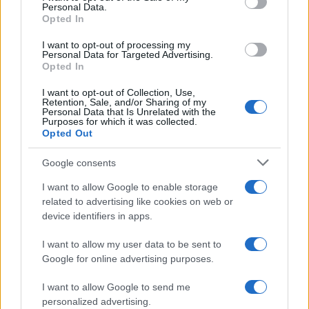
választásokat.
Personal Data.
Opted In
Az olasz sajtó első kommentárja szerint a
I want to opt-out of processing my
Personal Data for Targeted Advertising.
Liga elsöprő sikere a kormányt gyengíti,
Opted In
amely teljesen más erőviszonyok szerint
I want to opt-out of Collection, Use,
alakult meg. Az eredmények mindenképpen
Retention, Sale, and/or Sharing of my
Personal Data that Is Unrelated with the
jelzésértékűek a májusi európai parlamenti
Purposes for which it was collected.
Opted Out
választások közeledtével.
Google consents
I want to allow Google to enable storage
related to advertising like cookies on web or
device identifiers in apps.
I want to allow my user data to be sent to
Google for online advertising purposes.
I want to allow Google to send me
personalized advertising.