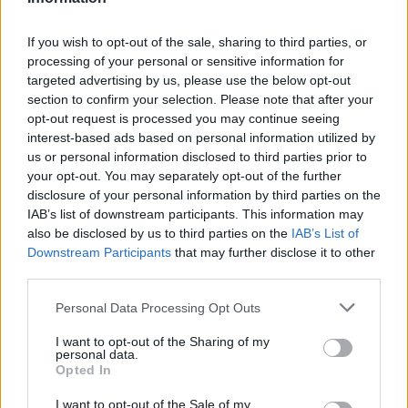
Az abruzzói
tartományi választás
belpolitikai
teszttel ért fel. Ez volt az első
If you wish to opt-out of the sale, sharing to third parties, or
processing of your personal or sensitive information for
megmérettetés a Liga és az M5S számára a
targeted advertising by us, please use the below opt-out
közös kormány tavaly júniusi megalakulása
section to confirm your selection. Please note that after your
óta. Elemzések szerint a Liga vezette
opt-out request is processed you may continue seeing
jobbközép erejét az M5S-től átpártolt
interest-based ads based on personal information utilized by
us or personal information disclosed to third parties prior to
szavazók növelték.
your opt-out. You may separately opt-out of the further
disclosure of your personal information by third parties on the
IAB’s list of downstream participants. This information may
Az eredmény megerősítette az eddigi
also be disclosed by us to third parties on the
IAB’s List of
felméréseket, miszerint a kormány kizárólag a
Downstream Participants
that may further disclose it to other
Ligának tett jót, és zuhanásnak indította az
third parties.
M5S népszerűségét. Az országos
Please note that this website/app uses one or more Google
Personal Data Processing Opt Outs
felmérésekben a Liga a tavaly márciusi 17,4
services and may gather and store information including but
százalékról 33 fölé erősödött, az M5S több
not limited to your visit or usage behaviour. You may click to
I want to opt-out of the Sharing of my
personal data.
grant or deny consent to Google and its third-party tags to
mint 32-ről 25 százalékra esett vissza. Két
Opted In
use your data for below specified purposes in below Google
hét múlva Szardíniában tartanak tartományi
consent section.
I want to opt-out of the Sale of my