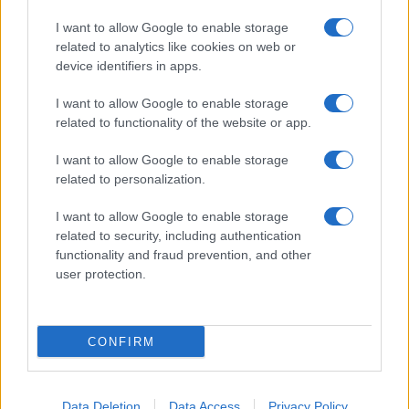
I want to allow Google to enable storage
related to analytics like cookies on web or
device identifiers in apps.
I want to allow Google to enable storage
related to functionality of the website or app.
7+1 meglepő dolog, amit nem tudott
I want to allow Google to enable storage
Cserháti Tamaráról
related to personalization.
I want to allow Google to enable storage
related to security, including authentication
functionality and fraud prevention, and other
user protection.
CONFIRM
Data Deletion
Data Access
Privacy Policy