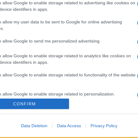
o allow Google to enable storage related to advertising like cookies on
aelt tehát nemcsak kiiktatták a térség országai k
evice identifiers in apps.
ező entitást, Palesztina Államot. Dacára annak is, 
ezik UNICEF nemzeti bizottság. Még érdekesebb, tű
o allow my user data to be sent to Google for online advertising
s.
uzsálamben, „Palesztina Államban” meghirdetett eg
esztinok pályázhatnak. Zsidók tehát nem.
to allow Google to send me personalized advertising.
o allow Google to enable storage related to analytics like cookies on
t a blog megjegyzi: ha ön eddig adományozott pénzt
evice identifiers in apps.
o allow Google to enable storage related to functionality of the website
o allow Google to enable storage related to personalization.
CONFIRM
o allow Google to enable storage related to security, including
cation functionality and fraud prevention, and other user protection.
Data Deletion
Data Access
Privacy Policy