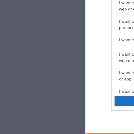
I want t
Izr
web or d
lét
lét
I want t
purpose
Jer
pal
I want 
I want t
Min
web or d
I want t
or app.
I want t
I want t
authenti