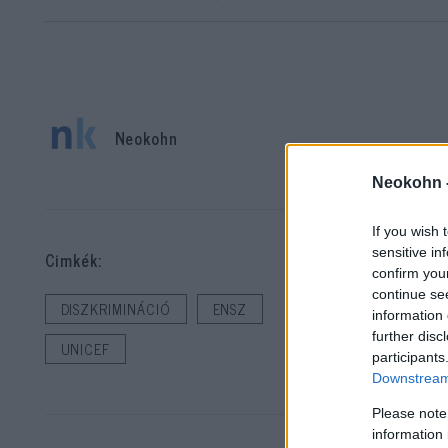
Neokohn
Neokohn 
Ne
sza
If you wish 
ha 
sensitive in
Cimkék:
jel
confirm you
continue se
is
DISZKRIMINÁCIÓ
ENSZ
information 
further disc
UNICEF
participants
Az 
Downstream 
Gyo
Please note
zsi
information 