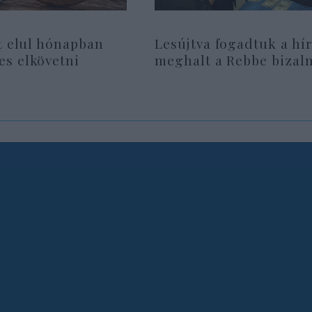
t elul hónapban
Lesújtva fogadtuk a hír
s elkövetni
meghalt a Rebbe bizal