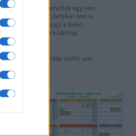
özül, de helyette beemeltek egy nem
hogy a palesztin területeken nem is
nt fel a blognak, hogy a Kelet-
yetlen üres állásra kizárólag
 az UNICEF-nek, ideje leállni vele.