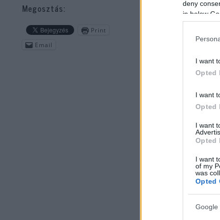
rov
deny consent
Megosztás:
in below Go
Print
Persona
Email
I want t
Opted 
I want t
Opted 
I want 
Advertis
Opted 
I want t
of my P
was col
Opted 
Google 