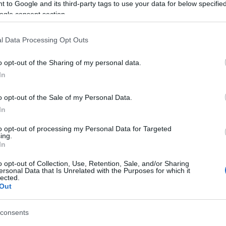
atában ugyanis ez található:
 to Google and its third-party tags to use your data for below specifi
ogle consent section.
l Data Processing Opt Outs
o opt-out of the Sharing of my personal data.
In
o opt-out of the Sale of my Personal Data.
In
to opt-out of processing my Personal Data for Targeted
ing.
In
o opt-out of Collection, Use, Retention, Sale, and/or Sharing
ersonal Data that Is Unrelated with the Purposes for which it
lected.
Out
consents