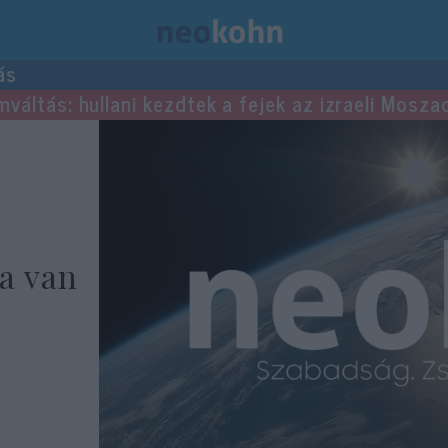
ás
mváltás: hullani kezdtek a fejek az izraeli Mosza
a van