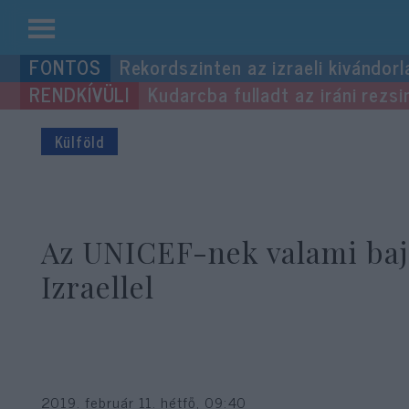
Kilépés
Rekordszinten az izraeli kivándorl
a
Kudarcba fulladt az iráni rezsi
tartalomba
Külföld
Az UNICEF-nek valami baj
Izraellel
2019. február 11. hétfő, 09:40