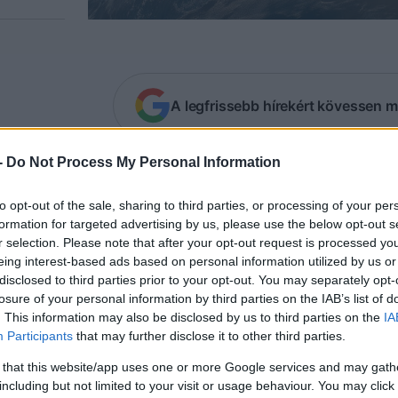
A legfrissebb hírekért kövessen m
-
Do Not Process My Personal Information
mzetközi civil szervezetek, amelyek minden 
kmai munkát végeznek, sokszor teljesen elfog
to opt-out of the sale, sharing to third parties, or processing of your per
Izraelről van szó, lásd az Amnesty Internati
formation for targeted advertising by us, please use the below opt-out s
entéseit. Most az ENSZ Közgyűlése által a II. 
r selection. Please note that after your opt-out request is processed y
eing interest-based ads based on personal information utilized by us or
beállt a sorba
.
disclosed to third parties prior to your opt-out. You may separately opt-
losure of your personal information by third parties on the IAB’s list of
. This information may also be disclosed by us to third parties on the
IA
IsraellyCool blognak tűnt fel, hogy bár az Egye
Participants
that may further disclose it to other third parties.
rssegélyalapjának van nemzeti bizottsága Izraelb
 that this website/app uses one or more Google services and may gath
dókat diszkriminálja álláshirdetéseiben. Az UNICEF
including but not limited to your visit or usage behaviour. You may click 