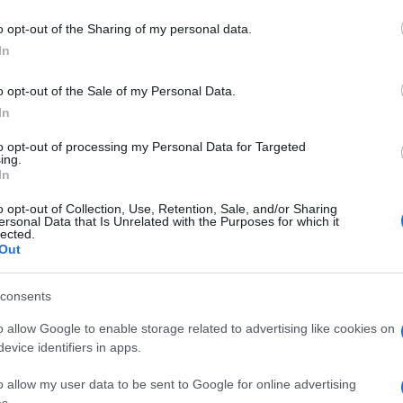
akkor a Gyurcsány-párt egy javaslatot is tett, miszerint karan
amentben. Ezt a szocialisták is támogatták.
o opt-out of the Sharing of my personal data.
In
 a tüntetésen egyébként MSZP főpolgármester-jelölje Karácso
gondolta magát.
o opt-out of the Sale of my Personal Data.
In
 nácizmus Ön szerint zsidó képviselőket listázni?” – kérdezte
tet.
to opt-out of processing my Personal Data for Targeted
ing.
In
m” – hangzott Karácsony válasza.
o opt-out of Collection, Use, Retention, Sale, and/or Sharing
ersonal Data that Is Unrelated with the Purposes for which it
ocialisták már el is ismerték, hogy közös jövőt terveznek a 
lected.
ikkal.
Out
rt a válaszom, hogy összefogunk-e a Jobbikkal az önkormány
consents
rozottan az, hogy igen.”
o allow Google to enable storage related to advertising like cookies on
ez nem mindenkinek tetszik a szocialista párton belül.
evice identifiers in apps.
 a nácikat meg a Jobbikot kell simogatni” – ezt már a szoci
o allow my user data to be sent to Google for online advertising
ta híradónknak. ifj. Balogh Artúr szerint az MSZP roma tago
s.