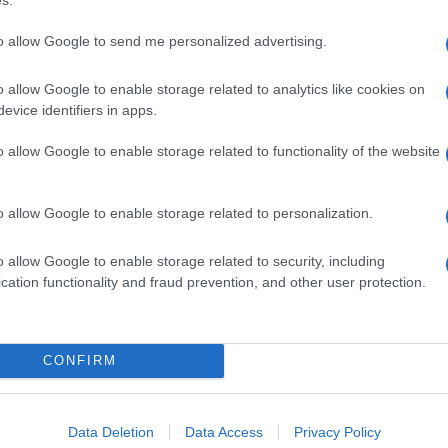
szta és szélsőséges párttal közös politikát folytasson az MSZ
to allow Google to send me personalized advertising.
bent az MSZP-n belül mindenhol elmondtuk a mi véleményünket
zat is ugyanígy kifejtette emellett a véleményét, hogy nem sz
o allow Google to enable storage related to analytics like cookies on
s lista vagy a Jobbik olyan politikusait, egyébként, akik telje
evice identifiers in apps.
az MSZP” – nyilatkozta a szocialisták roma tagozatának tagj
o allow Google to enable storage related to functionality of the website
berálisok főpolgármester-jelöltje is egyetért a szocialisták 
knak nincs helye a közéletben.
o allow Google to enable storage related to personalization.
 a felsőbb szinteken, parlamenti képviseletben, ne adj isten
yalázat, hogy ilyen pozíciókat ilyen személyek tudnak betölt
o allow Google to enable storage related to security, including
lében sincs helye.”
cation functionality and fraud prevention, and other user protection.
ze nagyon amatőr, kezdő kisiskolás politikai szereplő lennék
árpát Dániel, a Jobbik országgyűlési képviselője.
CONFIRM
obbik érdemben nem kommentálta az MSZP roma tagozatának kö
szt adott arra is, hogy a romáknak kell-e tartania a Jobbikt
Data Deletion
Data Access
Privacy Policy
 vannak létező társadalmi, szociológiai problémák Magyarors