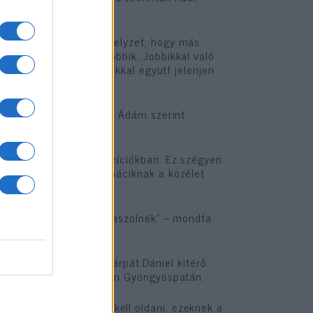
P.
, jelenleg ott tart a helyzet, hogy más
eretnék azt, hogy a Jobbik, Jobbikkal való
sen vállalhatatlanok azokkal együtt jelenjen
a.
roma tagozatával. Sermer Ádám szerint
 parlamenti alelnöki pozíciókban. Ez szégyen
eni Magyarországon. A náciknak a közélet
, ha erre a kérdésre válaszolnék” – mondta
vetelését. Sőt Z. Kárpát Dániel kitérő
ól, mint mondjuk korábban Gyöngyöspatán.
zágon, amelyeket meg kell oldani, ezeknek a