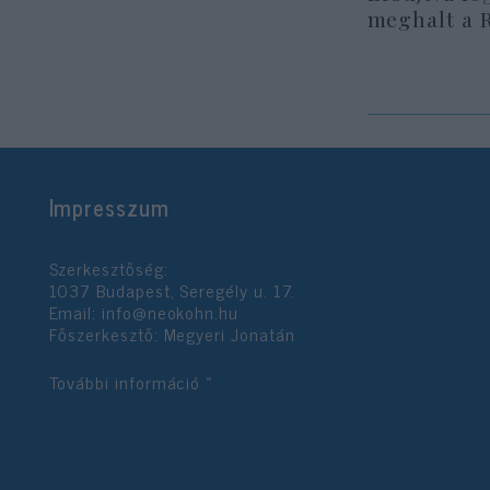
meghalt a 
Impresszum
Szerkesztőség:
1037 Budapest, Seregély u. 17.
Email:
info@neokohn.hu
Főszerkesztő: Megyeri Jonatán
További információ »