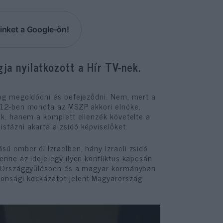
inket a Google-ön!
ja nyilatkozott a Hír TV-nek.
fog megoldódni és befejeződni. Nem, mert a
2012-ben mondta az MSZP akkori elnöke,
ők, hanem a komplett ellenzék követelte a
stázni akarta a zsidó képviselőket.
ú ember él Izraelben, hány Izraeli zsidó
enne az ideje egy ilyen konfliktus kapcsán
ar Országgyűlésben és a magyar kormányban
tonsági kockázatot jelent Magyarország