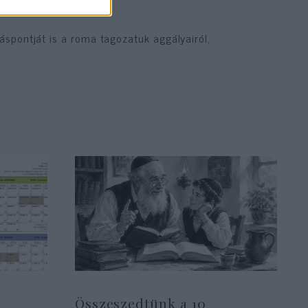
áspontját is a roma tagozatuk aggályairól,
Összeszedtünk a 10