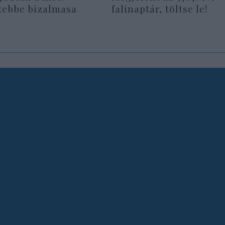
Rebbe bizalmasa
falinaptár, töltse le!