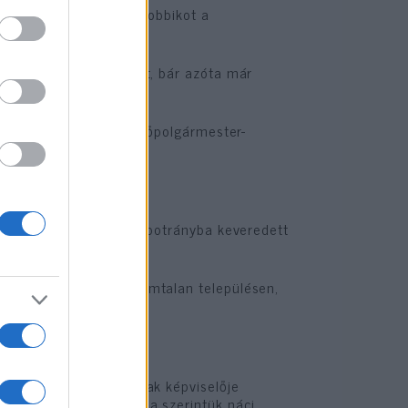
ténba kellene zárni a Jobbikot a
ny Gergely is kint volt, bár azóta már
 a Hír TV riportere a főpolgármester-
folyamatos antiszemita botrányba keveredett
zati választásokon számtalan településen,
alisták roma tagozatának képviselője
zata nem engedi, hogy a szerintük náci,