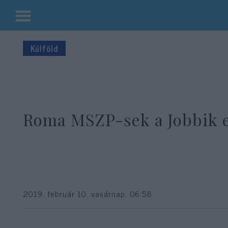
Kilépés
a
Külföld
tartalomba
Roma MSZP-sek a Jobbik e
2019. február 10. vasárnap, 06:58