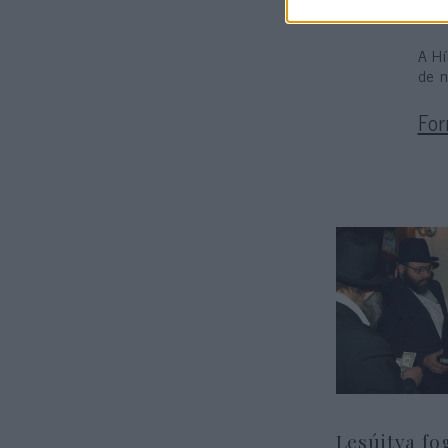
szín
A Hí
de n
For
Lesújtva fo