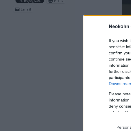
Print
Email
Neokohn 
If you wish 
sensitive in
confirm you
continue se
information 
further disc
participants
Downstream 
Please note
information 
deny consent
in below Go
Meste
Persona