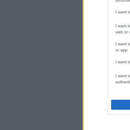
fasi
I want 
„Mi 
tago
I want t
közö
web or d
meg 
I want t
A Li
or app.
náci
I want t
„Nem
és g
I want t
köze
authenti
„Néz
Z. K
A J
vála
„Bár