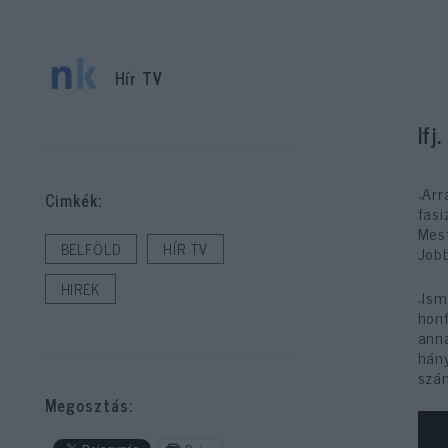
Hír TV
Ifj
„Arr
Cimkék:
fasi
Mest
BELFÖLD
HÍR TV
Jobb
HIREK
„Ism
honf
ann
hán
szá
Megosztás: