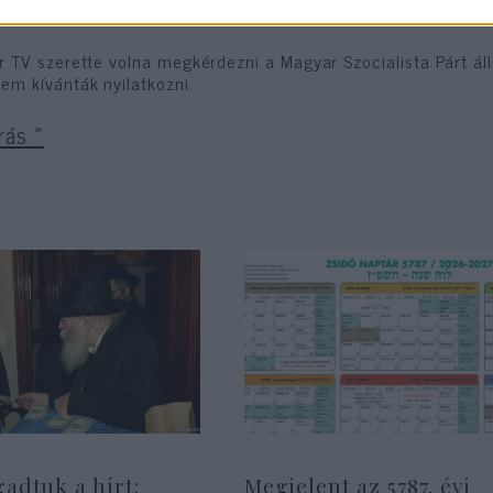
helye biztos, hogy nem egy sajtótájékoztató lesz.”
r TV szerette volna megkérdezni a Magyar Szocialista Párt áll
em kívánták nyilatkozni.
rás »
gadtuk a hírt:
Megjelent az 5787. évi