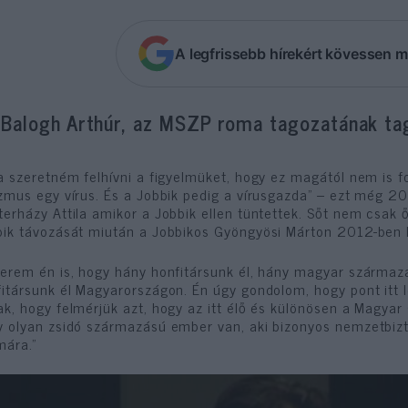
A legfrissebb hírekért kövessen m
. Balogh Arthúr, az MSZP roma tagozatának tag
a szeretném felhívni a figyelmüket, hogy ez magától nem is 
zmus egy vírus. És a Jobbik pedig a vírusgazda” – ezt még 
erházy Attila amikor a Jobbik ellen tüntettek. Sőt nem csak 
ik távozását miután a Jobbikos Gyöngyösi Márton 2012-ben li
erem én is, hogy hány honfitársunk él, hány magyar származás
itársunk él Magyarországon. Én úgy gondolom, hogy pont itt l
ak, hogy felmérjük azt, hogy az itt élő és különösen a Magy
y olyan zsidó származású ember van, aki bizonyos nemzetbiz
mára.”