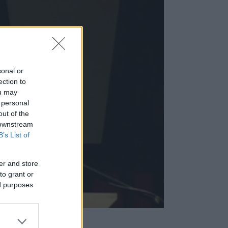
sonal or
ection to
ou may
 personal
out of the
 downstream
B’s List of
er and store
to grant or
ed purposes