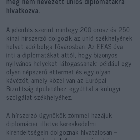
meg nem nevezett uniós diplomatákra
hivatkozva.
A jelentés szerint mintegy 200 orosz és 250
kínai hírszerző dolgozik az unió székhelyének
helyet adó belga fővárosban. Az EEAS óva
inti a diplomatákat attól, hogy bizonyos
nyilvános helyeket látogassanak: például egy
olyan népszerű éttermet és egy olyan
kávézót, amely közel van az Európai
Bizottság épületéhez, egyúttal a külügyi
szolgálat székhelyéhez.
A hírszerző ügynökök zömmel hazájuk
diplomáciai, illetve kereskedelmi
kirendeltségein dolgoznak hivatalosan –