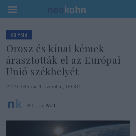
Kilépés
a
tartalomba
Külföld
Orosz és kínai kémek
árasztották el az Európai
Unió székhelyét
2019. február 9. szombat, 09:42
MTI, Die Welt