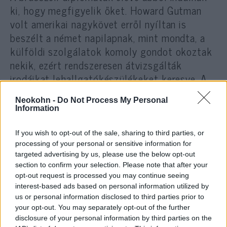
ki, hogy megfigyelik őket. Howard Gutman
volt amerikai nagykövet erről nyíltan is
beszélt a német napilapnak, mint mondta, a
külföldi szolgálatok komoly gondot okoztak
nekik, ezért rendszeresen átvizsgálták
irodáikat lehallgatókészülékeket keresve. A
belső terekben nem is engedték gtelefonok
Neokohn -
Do Not Process My Personal
használatát.
Information
Gutman elmondása szerint főként nemzeti
If you wish to opt-out of the sale, sharing to third parties, or
processing of your personal or sensitive information for
ünnepek idején van konjunktúrája a
targeted advertising by us, please use the below opt-out
titkosszolgálati munkának, amikor a
section to confirm your selection. Please note that after your
követségek diplomáciai fogadásokat
opt-out request is processed you may continue seeing
tartanak: az ilyenkor felbukkanó attasék
interest-based ads based on personal information utilized by
us or personal information disclosed to third parties prior to
például többnyire ügynökök.
your opt-out. You may separately opt-out of the further
disclosure of your personal information by third parties on the