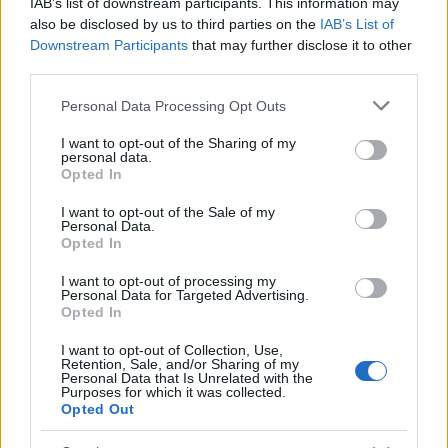
IAB’s list of downstream participants. This information may
Ami az orosz aktivitást illeti, már egy 2011-es
also be disclosed by us to third parties on the
IAB’s List of
magyar
tanulmány
felhívta a figyelmet arra: a
Downstream Participants
that may further disclose it to other
NATO-ra „az Orosz Föderáció a mai napig ha
third parties.
nem is ellenséges, de legalábbis fenyegetést
Please note that this website/app uses one or more Google
Personal Data Processing Opt Outs
jelentő tényezőként tekint”, így „nem
services and may gather and store information including but
meglepő, hogy a szövetség első helyen
not limited to your visit or usage behaviour. You may click to
I want to opt-out of the Sharing of my
personal data.
grant or deny consent to Google and its third-party tags to
szerepel az Orosz Föderációra leselkedő
Opted In
use your data for below specified purposes in below Google
katonai veszélyforrások között. „
consent section.
I want to opt-out of the Sale of my
Personal Data.
Opted In
„Orosz oldalról teljesen ésszerű, és az állam
hatékony működése szempontjából
I want to opt-out of processing my
Personal Data for Targeted Advertising.
szükséges a NATO-tagországokban
Opted In
hírszerzési tevékenységet folytatni, és ez
I want to opt-out of Collection, Use,
alól Magyarország sem kivétel. Az pedig
Retention, Sale, and/or Sharing of my
Personal Data that Is Unrelated with the
kifejezetten hiba volna részükről, ha Közép-
Purposes for which it was collected.
Opted Out
és Kelet-Európában nem próbálnának meg a