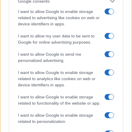
helyi elit körében a szovjet időkből származó
Google consents
kapcsolatrendszerre építeni. A hazánk iránt
I want to allow Google to enable storage
megnyilvánuló külföldi hírszerzési
related to advertising like cookies on web or
érdeklődéssel együtt kell élni, ezen
device identifiers in apps.
változtatni nem lehet. Ez azonban nem jelenti
I want to allow my user data to be sent to
azt, hogy ne volna helye fokozott
Google for online advertising purposes.
körültekintésnek és óvatosságnak” –
állapította meg a tanulmány.
I want to allow Google to send me
personalized advertising.
I want to allow Google to enable storage
related to analytics like cookies on web or
device identifiers in apps.
I want to allow Google to enable storage
related to functionality of the website or app.
I want to allow Google to enable storage
related to personalization.