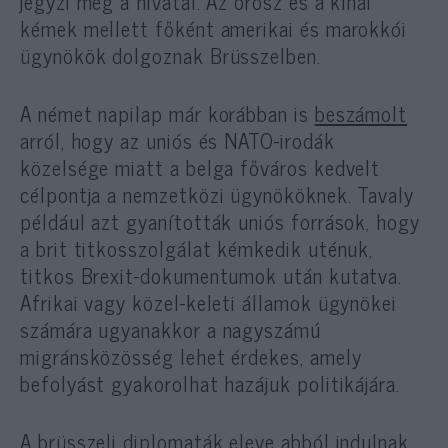
jegyzi meg a hivatal. Az orosz és a kínai
kémek mellett főként amerikai és marokkói
ügynökök dolgoznak Brüsszelben.
A német napilap már korábban is
beszámolt
arról, hogy az uniós és NATO-irodák
közelsége miatt a belga főváros kedvelt
célpontja a nemzetközi ügynököknek. Tavaly
például azt gyanították uniós források, hogy
a brit titkosszolgálat kémkedik uténuk,
titkos Brexit-dokumentumok után kutatva.
Afrikai vagy közel-keleti államok ügynökei
számára ugyanakkor a nagyszámú
migránsközösség lehet érdekes, amely
befolyást gyakorolhat hazájuk politikájára.
A brüsszeli diplomaták eleve abból indulnak