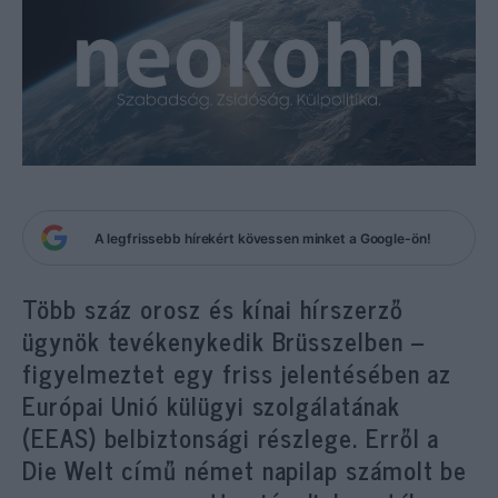
A legfrissebb hírekért kövessen minket a Google-ön!
Több száz orosz és kínai hírszerző
ügynök tevékenykedik Brüsszelben –
figyelmeztet egy friss jelentésében az
Európai Unió külügyi szolgálatának
(EEAS) belbiztonsági részlege. Erről a
Die Welt című német napilap számolt be