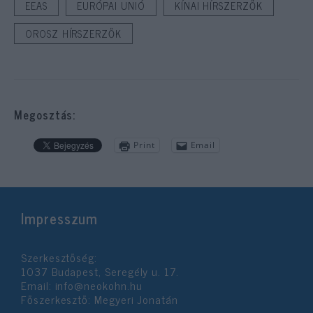
EEAS
EURÓPAI UNIÓ
KÍNAI HÍRSZERZŐK
OROSZ HÍRSZERZŐK
Megosztás:
Print
Email
Impresszum
Szerkesztőség:
1037 Budapest, Seregély u. 17.
Email:
info@neokohn.hu
Főszerkesztő: Megyeri Jonatán