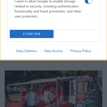
I want to allow Google to enable storage
related to security, including authentication
functionality and fraud prevention, and other
user protection.
CONFIRM
Egy különleges családi járattal 140 új
alijázó érkezett Izraelbe
Data Deletion
Data Access
Privacy Policy