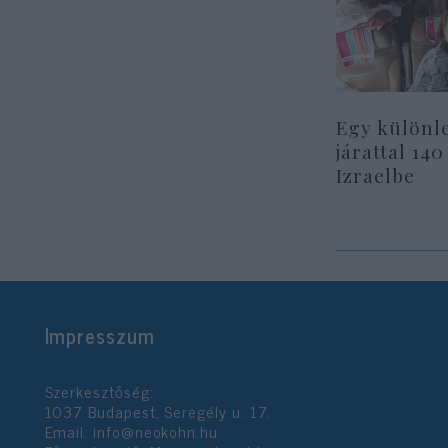
Egy különl
járattal 140
Izraelbe
Impresszum
Szerkesztőség:
1037 Budapest, Seregély u. 17.
Email:
info@neokohn.hu