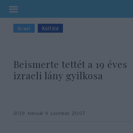
Kilépés
a
Izrael
Külföld
tartalomba
Beismerte tettét a 19 éves
izraeli lány gyilkosa
2019. február 9. szombat, 20:07