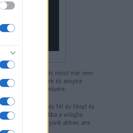
én 20 éves leszel, és most már nem
lni. Nagyon szeretlek és annyira
emlékezett Oriról nővére.
köszönöm azt a 19 és fél év fényt és
ogy felemelkedsz abba a világba,
ogy továbbra is higgyünk abban, ami
búcsúzott lányától.