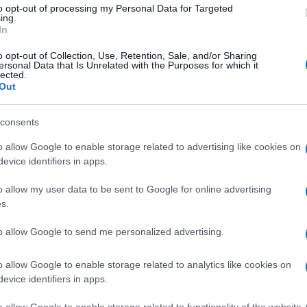
to opt-out of processing my Personal Data for Targeted
ing.
In
o opt-out of Collection, Use, Retention, Sale, and/or Sharing
ersonal Data that Is Unrelated with the Purposes for which it
lected.
Out
consents
o allow Google to enable storage related to advertising like cookies on
evice identifiers in apps.
lt szombaton azt mondtad, el sem hiszed, hogy id
y többé. Annyi mindenre tanítottál, énekelni, tánco
o allow my user data to be sent to Google for online advertising
nálom, hogy ezt nem mondtam eleget neked“ – így 
s.
to allow Google to send me personalized advertising.
szönöm Ori, hogy általam eljöttél ebbe a világba, 
möt, amit jelentettél nekünk. Most arra kérlek, ah
o allow Google to enable storage related to analytics like cookies on
l csak a jó létezik, hogy adj erőt onnan föntről, h
evice identifiers in apps.
ebben a világban” – édesanyja ezekkel a szavakkal 
o allow Google to enable storage related to functionality of the website