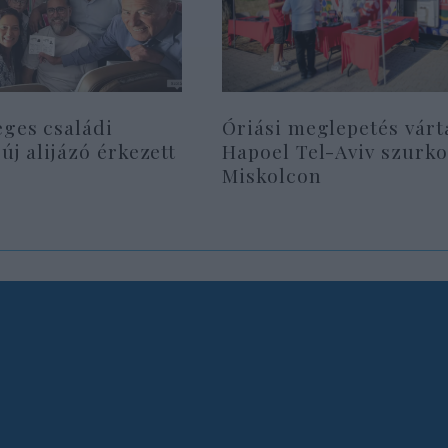
eges családi
Óriási meglepetés várt
 új alijázó érkezett
Hapoel Tel-Aviv szurko
Miskolcon