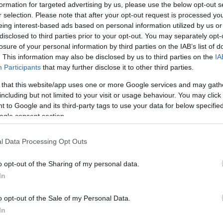
városában, nem messze a város állatkertjétől, egy
formation for targeted advertising by us, please use the below opt-out s
gyalázott holttestről adtak jelentést, akinek halá
r selection. Please note that after your opt-out request is processed y
bacher gyilkosát nagy erőkkel kezdték keresni.
eing interest-based ads based on personal information utilized by us or
disclosed to third parties prior to your opt-out. You may separately opt-
losure of your personal information by third parties on the IAB’s list of
sz Izraelt sokkolta a gyilkosság. Ori Ciszjordániá
. This information may also be disclosed by us to third parties on the
IA
 a szüleivel és testvéreivel. Önkéntesként dolgozo
Participants
that may further disclose it to other third parties.
adozott, hogyan tud másoknak segíteni – mesélte r
 that this website/app uses one or more Google services and may gath
including but not limited to your visit or usage behaviour. You may click 
 to Google and its third-party tags to use your data for below specifi
teken, több százan vettek részt a temetésén Teko
ogle consent section.
l Data Processing Opt Outs
o opt-out of the Sharing of my personal data.
In
o opt-out of the Sale of my Personal Data.
In