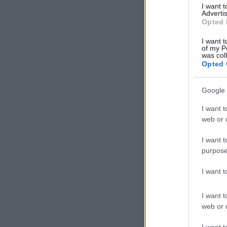
I want 
Advertis
Opted 
I want t
of my P
was col
Opted 
Google 
I want t
web or d
„Mú
vag
I want t
saj
purpose
I want 
„Kö
örö
I want t
aho
web or d
jó 
I want t