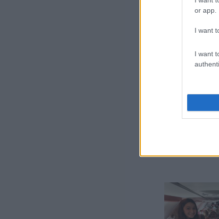
or app.
Köz
I want t
gyi
Hat
I want t
meg
authenti
„A 
esz
gya
sze