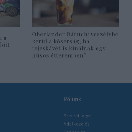
Oberlander Báruch: veszélybe
a a
kerül a kóserság, ha
lóit
tejeskávét is kínálnak egy
húsos étteremben?
Rólunk
Szerzői jogok
Adatkezelés
Kapcsolat