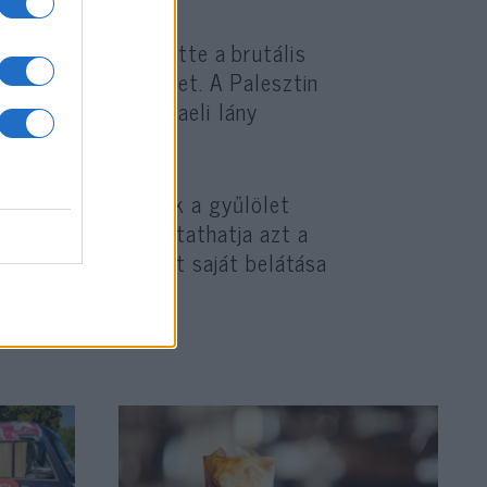
madásnak minősítette a brutális
emzetközi szervezetet. A Palesztin
etett a 19 éves izraeli lány
leni harcot, és csak a gyűlölet
ztin Hatóság folytathatja azt a
athatja a fiatalokat saját belátása
 ki Danny Danon.