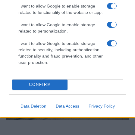
Egy különleges családi járattal 140 új
I want to allow Google to enable storage
alijázó érkezett Izraelbe
related to functionality of the website or app.
I want to allow Google to enable storage
related to personalization.
I want to allow Google to enable storage
related to security, including authentication
functionality and fraud prevention, and other
user protection.
CONFIRM
Data Deletion
Data Access
Privacy Policy