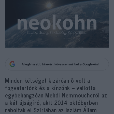
A legfrissebb hírekért kövessen minket a Google-ön!
Minden kétséget kizáróan ő volt a
fogvatartónk és a kínzónk – vallotta
egybehangzóan Mehdi Nemmoucheról az
a két újságíró, akit 2014 októberben
raboltak el Szíriában az Iszlám Állam