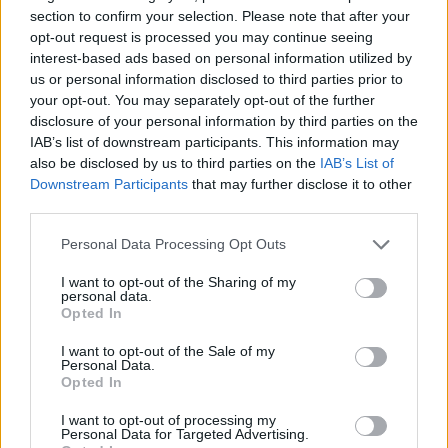
section to confirm your selection. Please note that after your
opt-out request is processed you may continue seeing
interest-based ads based on personal information utilized by
us or personal information disclosed to third parties prior to
your opt-out. You may separately opt-out of the further
disclosure of your personal information by third parties on the
IAB’s list of downstream participants. This information may
also be disclosed by us to third parties on the
IAB’s List of
Downstream Participants
that may further disclose it to other
third parties.
Please note that this website/app uses one or more Google
Personal Data Processing Opt Outs
Didier François azt is mondta, Najim
services and may gather and store information including but
Laachraoui volt az egyik fogvatartójuk.
not limited to your visit or usage behaviour. You may click to
I want to opt-out of the Sharing of my
personal data.
grant or deny consent to Google and its third-party tags to
Laachraoui a két terrorista egyike volt, akik
Opted In
use your data for below specified purposes in below Google
2016 márciusában felrobbantották magukat
consent section.
I want to opt-out of the Sale of my
a brüsszeli nemzetközi repülőtéren.
Personal Data.
Opted In
Nemmouche tehát tagad, az ügyész
I want to opt-out of processing my
Personal Data for Targeted Advertising.