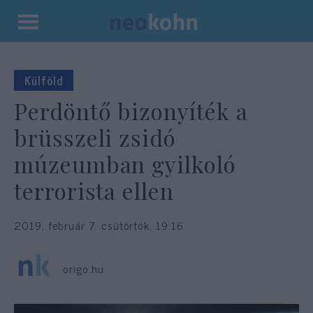
Kilépés
a
tartalomba
Külföld
Perdöntő bizonyíték a
brüsszeli zsidó
múzeumban gyilkoló
terrorista ellen
2019. február 7. csütörtök, 19:16
origo.hu