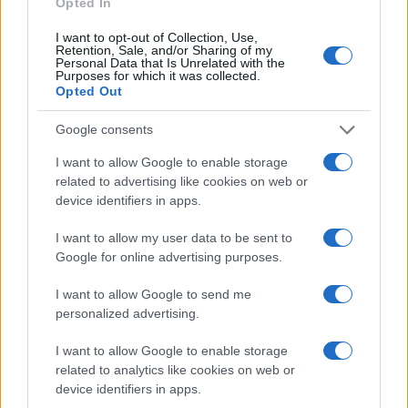
kérdésére, miszerint találkozott-e a két
Opted In
újságíróval, nem válaszolt. A tárgyalás innen
I want to opt-out of Collection, Use,
folytatódik.
Retention, Sale, and/or Sharing of my
Personal Data that Is Unrelated with the
Purposes for which it was collected.
Opted Out
Google consents
I want to allow Google to enable storage
related to advertising like cookies on web or
device identifiers in apps.
I want to allow my user data to be sent to
Google for online advertising purposes.
I want to allow Google to send me
personalized advertising.
I want to allow Google to enable storage
related to analytics like cookies on web or
device identifiers in apps.