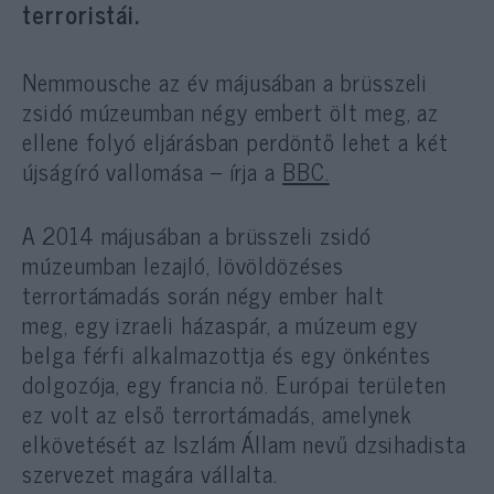
terroristái.
Nemmousche az év májusában a brüsszeli
zsidó múzeumban négy embert ölt meg, az
ellene folyó eljárásban perdöntő lehet a két
újságíró vallomása – írja a
BBC.
A 2014 májusában a brüsszeli zsidó
múzeumban lezajló, lövöldözéses
terrortámadás során
négy ember halt
meg,
egy izraeli házaspár, a múzeum egy
belga férfi alkalmazottja és egy önkéntes
dolgozója, egy francia nő. Európai területen
ez volt az első terrortámadás, amelynek
elkövetését
az Iszlám Állam nevű dzsihadista
szervezet magára vállalta.