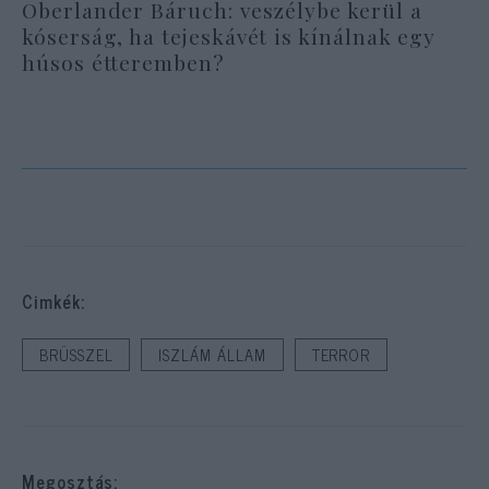
Oberlander Báruch: veszélybe kerül a
kóserság, ha tejeskávét is kínálnak egy
húsos étteremben?
Cimkék:
BRÜSSZEL
ISZLÁM ÁLLAM
TERROR
Megosztás: