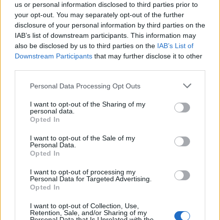
rezsimek elsőszámú célpontjai.
us or personal information disclosed to third parties prior to
your opt-out. You may separately opt-out of the further
disclosure of your personal information by third parties on the
Idén Dan David-díjat kap még két
IAB’s list of downstream participants. This information may
történész, az indiai
Sanjay
also be disclosed by us to third parties on the
IAB’s List of
Downstream Participants
that may further disclose it to other
Subrahmanyam
és az
third parties.
amerikai
Kenneth Pomeranz
, illetve a
Please note that this website/app uses one or more Google
Personal Data Processing Opt Outs
klímaváltozás megállításáért
services and may gather and store information including but
küzdő
Christiana Figures
is. A díjakat
not limited to your visit or usage behaviour. You may click to
I want to opt-out of the Sharing of my
personal data.
a Tel Aviv-i Egyetem vezetősége adja
grant or deny consent to Google and its third-party tags to
Opted In
use your data for below specified purposes in below Google
át májusban.
consent section.
I want to opt-out of the Sale of my
Personal Data.
Wallenstein Róbert összes cikkét elolvashatja
Opted In
itt
.
I want to opt-out of processing my
Personal Data for Targeted Advertising.
Opted In
I want to opt-out of Collection, Use,
Retention, Sale, and/or Sharing of my
Personal Data that Is Unrelated with the