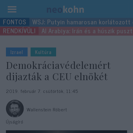
Kilépés
WSJ: Putyin hamarosan korlátozott
a
Al Arabiya: Irán és a húszik pus
tartalomba
Izrael
Kultúra
Demokráciavédelemért
dijazták a CEU elnökét
2019. február 7. csütörtök, 11:45
Wallenstein Róbert
Újságíró