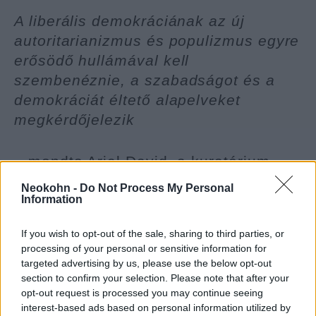
A liberális demokráciának az új
autoritarianizmus és populizmus egyre
erősödő hullámával kell
szembenéznie, a szabadságot és a
demokráciát éltető alapelveket
megkérdőjelezik
– mondta Ariel David, a kuratórium
tagja, az alapító fia, aki szerint az
Neokohn -
Do Not Process My Personal
akadémiai és a sajtószabadság a
Information
demokrácia alapkövei, nem véletlen,
If you wish to opt-out of the sale, sharing to third parties, or
hogy
processing of your personal or sensitive information for
targeted advertising by us, please use the below opt-out
section to confirm your selection. Please note that after your
a média és az egyetemek gyakran a
opt-out request is processed you may continue seeing
hatalomra jutott populista és autoriter
interest-based ads based on personal information utilized by