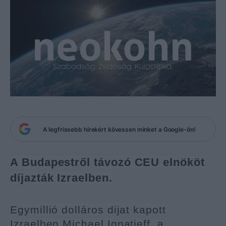
A legfrissebb hírekért kövessen minket a Google-ön!
A Budapestről távozó CEU elnököt
díjazták Izraelben.
Egymillió dolláros dijat kapott
Izraelben Michael Ignatieff, a