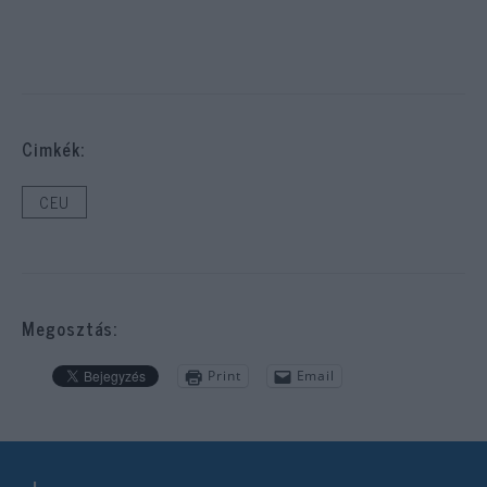
Cimkék:
CEU
Megosztás:
Print
Email