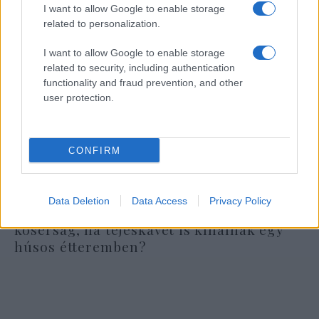
I want to allow Google to enable storage
related to personalization.
I want to allow Google to enable storage
related to security, including authentication
functionality and fraud prevention, and other
user protection.
CONFIRM
Data Deletion
Data Access
Privacy Policy
Oberlander Báruch: veszélybe kerül a
kóserság, ha tejeskávét is kínálnak egy
húsos étteremben?