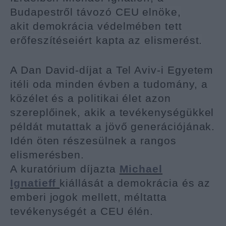
Budapestről távozó CEU elnöke,
akit
demokrácia védelmében tett
erőfeszítéseiért kapta az elismerést.
A
Dan David-díjat a Tel Aviv-i Egyetem
itéli oda minden évben a tudomány, a
közélet és a politikai élet azon
szereplőinek, akik a tevékenységükkel
példát mutattak a jövő generációjának.
Idén
öten részesülnek a rangos
elismerésben.
A kuratórium díjazta
Michael
Ignatieff
kiállását a demokrácia és az
emberi jogok mellett, méltatta
tevékenységét a CEU élén.