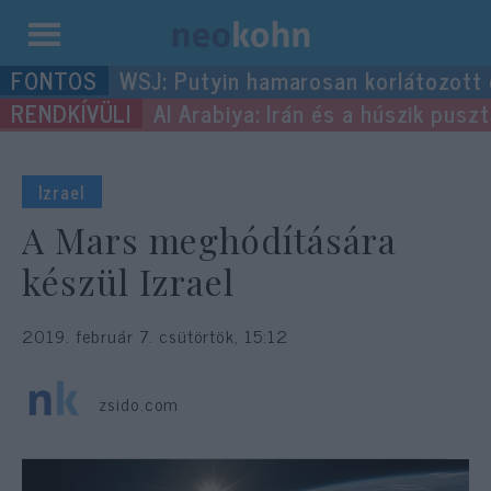
Kilépés
WSJ: Putyin hamarosan korlátozott
a
Al Arabiya: Irán és a húszik pus
tartalomba
Izrael
A Mars meghódítására
készül Izrael
2019. február 7. csütörtök, 15:12
zsido.com