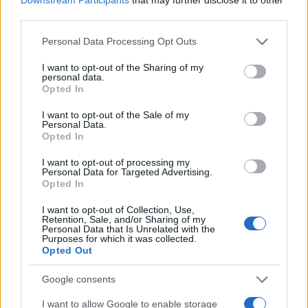
third parties.
Ofer Ákunisz, izraeli tudományügyi miniszter
Please note that this website/app uses one or more Google
Personal Data Processing Opt Outs
üdvözölte a kutatást, mely a “gyönyörű és
services and may gather and store information including but
különleges Micpe Rámonban kapott helyet,
not limited to your visit or usage behaviour. You may click to
I want to opt-out of the Sharing of my
personal data.
grant or deny consent to Google and its third-party tags to
és kiemelt tudományos és promóciós
Opted In
use your data for below specified purposes in below Google
jelentőséggel bír Izrael számára”.
consent section.
I want to opt-out of the Sale of my
Personal Data.
Opted In
A nagy településközpontoktól távol fekvő
Micpe Rámon korábban már helyt adott egy
I want to opt-out of processing my
Personal Data for Targeted Advertising.
Mars-kutatásnak, melyre a sivatagi éghajlat
Opted In
és a fényszennyezettségtől mentes,
I want to opt-out of Collection, Use,
különlegesen tiszta éjszakai égbolt teszi
Retention, Sale, and/or Sharing of my
Personal Data that Is Unrelated with the
alkalmassá. Két évvel ezelőtt a D-Mars nevű
Purposes for which it was collected.
Opted Out
projektet bonyolították le a város közelében,
a Weitzman Intézet szervezésében. Akkor hat
Google consents
izraeli kutató, – akiket ramonautáknak
I want to allow Google to enable storage