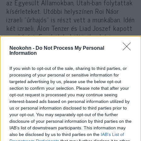
az Egyesült Államokban, Utah-ban folytattak
kísérleteket. Utóbbi helyszínen Roi Náor
izraeli “űrhajós” is részt vett a munkában. Idén
két izraeli, Álon Tenzer és Liad Joszef kapott
meghívást. Egyikük beköltözik a bázisra,
másikuk tartalékosként vesz részt az
Neokohn -
Do Not Process My Personal
eseményekben. Tanzer a rechovoti Weitzman
Information
Intézetben szerzett neurobiológiai
mesterdiplomát, és Szingapúrban végez
If you wish to opt-out of the sale, sharing to third parties, or
processing of your personal or sensitive information for
kísérleteket a mesterséges intelligencia
targeted advertising by us, please use the below opt-out
témakörében. Joszef, az izraeli hadsereg
section to confirm your selection. Please note that after your
egykori tisztje a Franciaországban működő
opt-out request is processed you may continue seeing
interest-based ads based on personal information utilized by
Nemzetközi Űrtudományi Egyetemen végzett,
us or personal information disclosed to third parties prior to
és matematikusi, valamint közgazdászi
your opt-out. You may separately opt-out of the further
diplomával is rendelkezik, melyeket a Héber
disclosure of your personal information by third parties on the
Egyetemen, illetve a Tel Aviv-i Egyetemen
IAB’s list of downstream participants. This information may
also be disclosed by us to third parties on the
IAB’s List of
szerzett.
Downstream Participants
that may further disclose it to other