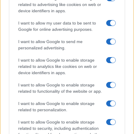
neveztek a pontosan 16 éve, 2003
related to advertising like cookies on web or
februárjában meghalt izraeli űrhajós, Ilán
device identifiers in apps.
Rámon emlékére – próbálta ki a várható
I want to allow my user data to be sent to
életkörülményeket a vörös bolygón
Google for online advertising purposes.
felépítendő első bázison.
I want to allow Google to send me
personalized advertising.
I want to allow Google to enable storage
related to analytics like cookies on web or
device identifiers in apps.
I want to allow Google to enable storage
related to functionality of the website or app.
I want to allow Google to enable storage
related to personalization.
I want to allow Google to enable storage
related to security, including authentication