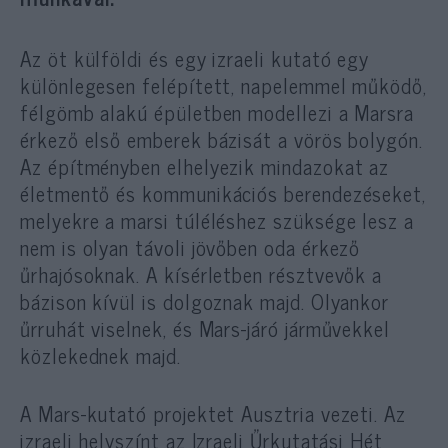
Az öt külföldi és egy izraeli kutató egy
különlegesen felépített, napelemmel működő,
félgömb alakú épületben modellezi a Marsra
érkező első emberek bázisát a vörös bolygón.
Az építményben elhelyezik mindazokat az
életmentő és kommunikációs berendezéseket,
melyekre a marsi túléléshez szüksége lesz a
nem is olyan távoli jövőben oda érkező
űrhajósoknak. A kísérletben résztvevők a
bázison kívül is dolgoznak majd. Olyankor
űrruhát viselnek, és Mars-járó járművekkel
közlekednek majd.
A Mars-kutató projektet Ausztria vezeti. Az
izraeli helyszínt az Izraeli Űrkutatási Hét